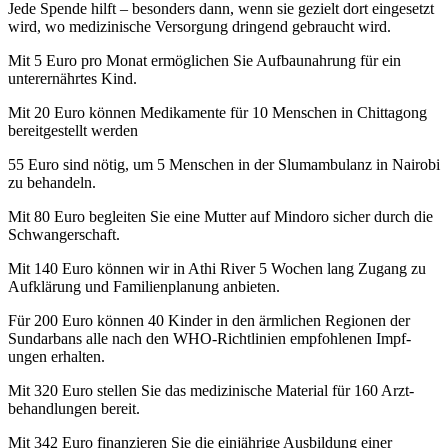
Jede Spende hilft – besonders dann, wenn sie gezielt dort eingesetzt
wird, wo medizinische Versorgung dringend gebraucht wird.
Mit 5 Euro pro Monat ermöglichen Sie Aufbau­nahrung für ein
unterernährtes Kind.
Mit 20 Euro können Medikamente für 10 Menschen in Chittagong
bereitgestellt werden
55 Euro sind nötig, um 5 Menschen in der Slum­ambu­lanz in Nairobi
zu behan­deln.
Mit 80 Euro beglei­ten Sie eine Mutter auf Mindoro sicher durch die
Schwanger­­schaft.
Mit 140 Euro können wir in Athi River 5 Wochen lang Zugang zu
Auf­­klä­rung und Familien­­planung an­bieten.
Für 200 Euro können 40 Kinder in den ärmlichen Regionen der
Sundarbans alle nach den WHO-Richtl­inien empfoh­lenen Impf­
ungen er­halten.
Mit 320 Euro stellen Sie das medi­zinische Material für 160 Arzt­
behand­lungen bereit.
Mit 342 Euro finan­­zieren Sie die ein­jährige Aus­­bildung einer