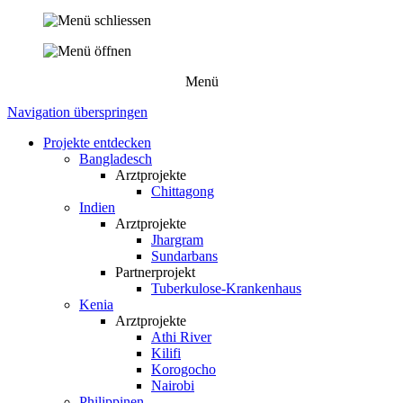
Menü
Navigation überspringen
Projekte entdecken
Bangladesch
Arztprojekte
Chittagong
Indien
Arztprojekte
Jhargram
Sundarbans
Partnerprojekt
Tuberkulose-Krankenhaus
Kenia
Arztprojekte
Athi River
Kilifi
Korogocho
Nairobi
Philippinen