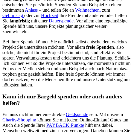
entscheiden Sie persön­lich. Spenden Sie zum Beispiel zu einem
bestimmten
Anlass
– und teilen Sie an
Weihnachten,
zum
Geburtstag
oder zur
Hochzeit
Ihre Freude mit anderen oder helfen
Sie
lang­fristig
mit einer
Dauerspende
. Vor allem eine regel­mäßige
Spende hilft uns, unsere Projekte planungs­sicher weiter­
zuentwickeln.
Bei Ihrer Spende können Sie natürlich selbst ent­scheiden, welches
Projekt Sie unter­stützen möchten. Vor allem
freie Spenden,
also
solche, die nicht für ein Projekt bestimmt sind, sind effektiv: Sie
sparen Verwaltungs­kosten und erleich­tern uns die Planung. Schließ­
lich können wir so die Projekte unter­stützen, die momentan nicht im
Fokus der Medien stehen und zum Beispiel auch nach Natur­katas­
trophen ganz gezielt helfen. Eine freie Spende können wir immer
dort einsetzen, wo die Menschen Ihre und unsere Unter­stützung am
nötigsten haben.
Kann ich nur Bargeld spenden oder auch anders
helfen?
Es muss nicht immer eine direkte
Geld­spende
sein. Mit unserem
Charity-Shopping
können Sie mit jedem Online-Einkauf Gutes tun.
Auch die Spende Ihrer
PAYBACK-Punkte
hilft uns dabei,
Menschen weltweit medi­zinisch zu versorgen. Daneben können Sie