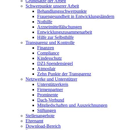
Grundsätze der Arbeit
Schwerpunkte unserer Arbeit
Behandlungs­schwerpunkte
Frauengesundheit in Entwicklungsländern
Nothilfe
Arzneimittel­fälschungen
Entwicklungs­zusammenarbeit
Hilfe zur Selbsthilfe
Transparenz und Kontrolle
Finanzen
Compliance
Kindesschutz
DZI-Spendensiegel
Atmosfair
Zehn Punkte der Transparenz
Netzwerke und Unterstützer
Unterstützerkreis
Firmenpartner
Prominente
Dach-Verbund
Mitgliedschaften und Auszeichnungen
Stiftungen
Stellenangebote
Ehrenamt
Download-Bereich