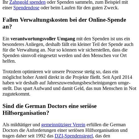
Ihr
Zahngold spenden
oder Spenden sammeln, zum Beispiel mit
einer
Spenden­dose
oder beim Laufen für den guten Zweck.
Fallen Verwaltungs­kosten bei der Online-Spende
an?
Ein
verant­wortungs­voller Umgang
mit den Spenden ist uns ein
beson­deres Anliegen, deshalb fällt ein kleiner Teil der Spende auch
für die Verwal­tung an. Nur so können wir sicher­stellen, dass die
Spenden sinn­voll einge­setzt werden und den Menschen vor Ort
helfen.
Trotzdem opti­mieren wir unsere Prozesse stetig so, dass ein
möglichst hoher Anteil direkt in die Projekte fließt. Seit April 2014
haben wir deshalb auf Jahres­zuwendungs­beschei­nigungen umge­
stellt. Das spart Aufwand und damit Geld, das nun Menschen in Not
zugute­kommt.
Sind die German Doctors eine seriöse
Hilfsorganisation?
Als mildtätiger und
ge­mein­nütziger Verein
erfüllen die German
Doctors die Anforder­ungen einer seriösen Hilfs­organisation und
tragen daher seit 1992 das
DZI-Spenden­siegel
, das den