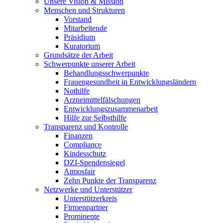
Unsere Vision & Mission
Menschen und Strukturen
Vorstand
Mitarbeitende
Präsidium
Kuratorium
Grundsätze der Arbeit
Schwerpunkte unserer Arbeit
Behandlungs­schwerpunkte
Frauengesundheit in Entwicklungsländern
Nothilfe
Arzneimittel­fälschungen
Entwicklungs­zusammenarbeit
Hilfe zur Selbsthilfe
Transparenz und Kontrolle
Finanzen
Compliance
Kindesschutz
DZI-Spendensiegel
Atmosfair
Zehn Punkte der Transparenz
Netzwerke und Unterstützer
Unterstützerkreis
Firmenpartner
Prominente