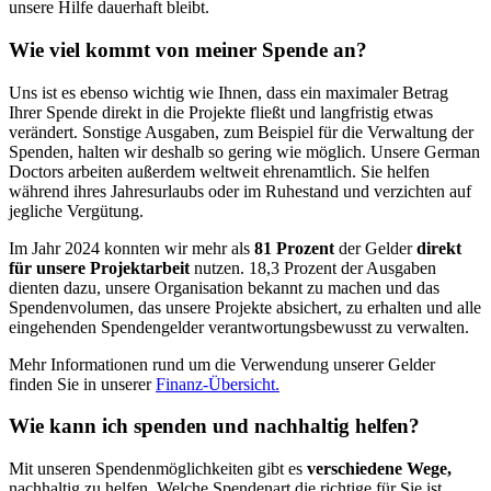
unsere Hilfe dauer­haft bleibt.
Wie viel kommt von meiner Spende an?
Uns ist es ebenso wichtig wie Ihnen, dass ein maximaler Betrag
Ihrer Spende direkt in die Projekte fließt und lang­fristig etwas
verändert. Sonstige Ausgaben, zum Beispiel für die Verwaltung der
Spenden, halten wir deshalb so gering wie möglich. Unsere German
Doctors arbeiten außerdem weltweit ehren­amtlich. Sie helfen
während ihres Jahresurlaubs oder im Ruhe­stand und verzichten auf
jegliche Vergü­tung.
Im Jahr 2024 konnten wir mehr als
81 Prozent
der Gelder
direkt
für unsere Projekt­arbeit
nutzen. 18,3 Prozent der Ausgaben
dienten dazu, unsere Organisation bekannt zu machen und das
Spenden­volumen, das unsere Projekte absichert, zu erhalten und alle
eingehenden Spenden­gelder verantwortungs­bewusst zu verwalten.
Mehr Informationen rund um die Verwen­dung unserer Gelder
finden Sie in unserer
Finanz-Übersicht.
Wie kann ich spenden und nach­haltig helfen?
Mit unseren Spenden­möglich­keiten gibt es
verschie­dene Wege,
nach­haltig zu helfen. Welche Spenden­art die richtige für Sie ist,