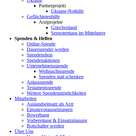
Ukraine
Partnerprojekt
Ukraine-Nothilfe
Geflüchtetenhilfe
Arztprojekte
Griechenland
Seenotrettung im Mittelmeer
Spenden & Helfen
Online-Spende
Dauerspender werden
Spendenshop
Spendenaktionen
Unternehmens­spende
Weihnachtsspende
Spenden statt schenken
Anlassspende
Testamentsspende
Weitere Spenden­möglichkeiten
Mitarbeiten
Auslandseinsatz als Arzt
Einsatzvoraussetzungen
Bewerbung
Vorbereitung & Einsatzplanung
Botschafter werden
Über Uns