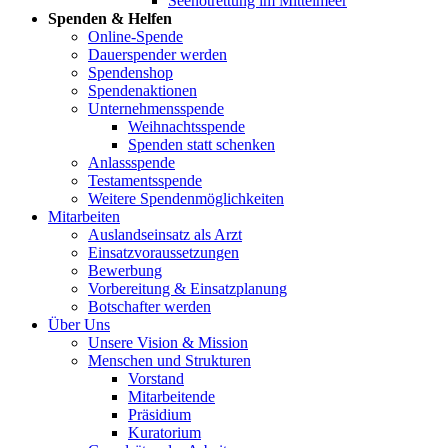
Seenotrettung im Mittelmeer
Spenden & Helfen
Online-Spende
Dauerspender werden
Spendenshop
Spendenaktionen
Unternehmens­spende
Weihnachtsspende
Spenden statt schenken
Anlassspende
Testamentsspende
Weitere Spenden­möglichkeiten
Mitarbeiten
Auslandseinsatz als Arzt
Einsatzvoraussetzungen
Bewerbung
Vorbereitung & Einsatzplanung
Botschafter werden
Über Uns
Unsere Vision & Mission
Menschen und Strukturen
Vorstand
Mitarbeitende
Präsidium
Kuratorium