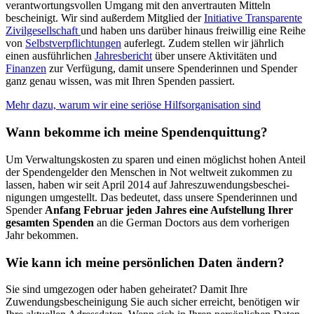
verantwortungs­vollen Um­gang mit den an­ver­trau­ten Mitteln
bescheinigt. Wir sind außerdem Mitglied der
Initiative Transparente
Zivilgesellschaft
und haben uns darüber hinaus freiwillig eine Reihe
von
Selbst­verpflichtungen
aufer­legt. Zudem stellen wir jährlich
einen ausführ­lichen
Jahres­bericht
über unsere Aktivitäten und
Finanzen
zur Verfügung, damit unsere Spender­innen und Spender
ganz genau wissen, was mit Ihren Spenden passiert.
Mehr dazu, warum wir eine seriöse Hilfsorganisation sind
Wann bekomme ich meine Spenden­quittung?
Um Verwaltungs­kosten zu sparen und einen möglichst hohen Anteil
der Spenden­gelder den Menschen in Not welt­weit zukommen zu
lassen, haben wir seit April 2014 auf Jahres­zuwendungs­­beschei­
nigungen umge­stellt. Das bedeutet, dass unsere Spenderinnen und
Spender
Anfang Februar jeden Jahres eine Aufstellung Ihrer
gesamten Spenden
an die German Doctors aus dem vorherigen
Jahr bekommen.
Wie kann ich meine persön­lichen Daten ändern?
Sie sind umge­zogen oder haben gehei­ratet? Damit Ihre
Zuwendungs­beschei­nigung Sie auch sicher erreicht, benö­tigen wir