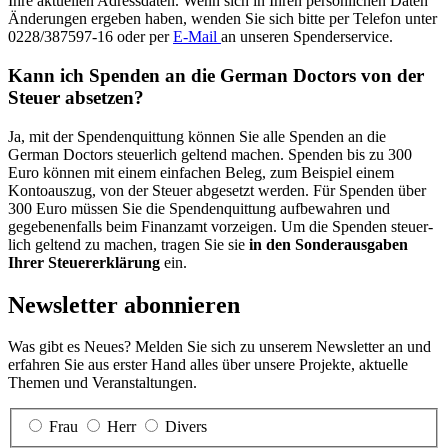
Ihre aktuellen Adress­daten. Wenn sich in Ihren persön­lichen Daten
Änderungen ergeben haben, wenden Sie sich bitte per Telefon unter
0228/387597-16 oder per
E-Mail
an unseren Spender­service.
Kann ich Spenden an die German Doctors von der
Steuer absetzen?
Ja, mit der Spenden­quittung können Sie alle Spenden an die
German Doctors steuer­lich geltend machen. Spenden bis zu 300
Euro können mit einem einfachen Beleg, zum Beispiel einem
Konto­auszug, von der Steuer abge­setzt werden. Für Spenden über
300 Euro müssen Sie die Spenden­quittung aufbe­wahren und
gegebenen­falls beim Finanz­amt vorzeigen. Um die Spenden steuer­
lich geltend zu machen, tragen Sie sie
in den Sonder­ausgaben
Ihrer Steuer­erklärung
ein.
Newsletter abonnieren
Was gibt es Neues? Melden Sie sich zu unserem Newsletter an und
erfahren Sie aus erster Hand alles über unsere Projekte, aktuelle
Themen und Veranstaltungen.
Frau
Herr
Divers