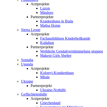
Arztprojekte
Luzon
Mindoro
Partnerprojekte
Krankenhaus in Buda
Malisa Home
Sierra Leone
Arztprojekte
Fachausbildung Kinderheilkunde
Kailahun
Partnerprojekte
Weibliche Genital­verstümmelung stoppen
Makeni Girls Shelter
Somalia
Uganda
Arztprojekte
Kolonyi-Krankenhaus
Mbale
Ukraine
Partnerprojekt
Ukraine-Nothilfe
Geflüchtetenhilfe
Arztprojekte
Griechenland