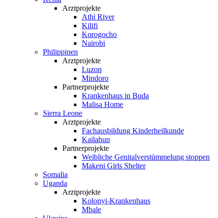
Arztprojekte
Athi River
Kilifi
Korogocho
Nairobi
Philippinen
Arztprojekte
Luzon
Mindoro
Partnerprojekte
Krankenhaus in Buda
Malisa Home
Sierra Leone
Arztprojekte
Fachausbildung Kinderheilkunde
Kailahun
Partnerprojekte
Weibliche Genital­verstümmelung stoppen
Makeni Girls Shelter
Somalia
Uganda
Arztprojekte
Kolonyi-Krankenhaus
Mbale