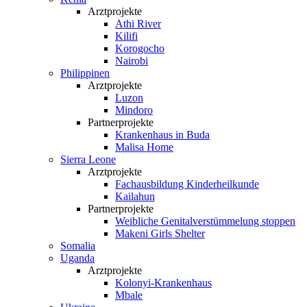
Arztprojekte
Athi River
Kilifi
Korogocho
Nairobi
Philippinen
Arztprojekte
Luzon
Mindoro
Partnerprojekte
Krankenhaus in Buda
Malisa Home
Sierra Leone
Arztprojekte
Fachausbildung Kinderheilkunde
Kailahun
Partnerprojekte
Weibliche Genital­verstümmelung stoppen
Makeni Girls Shelter
Somalia
Uganda
Arztprojekte
Kolonyi-Krankenhaus
Mbale