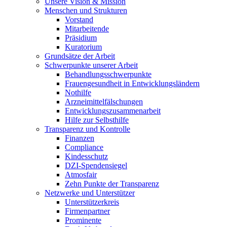
Unsere Vision & Mission
Menschen und Strukturen
Vorstand
Mitarbeitende
Präsidium
Kuratorium
Grundsätze der Arbeit
Schwerpunkte unserer Arbeit
Behandlungs­schwerpunkte
Frauengesundheit in Entwicklungsländern
Nothilfe
Arzneimittel­fälschungen
Entwicklungs­zusammenarbeit
Hilfe zur Selbsthilfe
Transparenz und Kontrolle
Finanzen
Compliance
Kindesschutz
DZI-Spendensiegel
Atmosfair
Zehn Punkte der Transparenz
Netzwerke und Unterstützer
Unterstützerkreis
Firmenpartner
Prominente