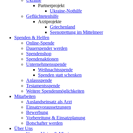
Ukraine
Partnerprojekt
Ukraine-Nothilfe
Geflüchtetenhilfe
Arztprojekte
Griechenland
Seenotrettung im Mittelmeer
Spenden & Helfen
Online-Spende
Dauerspender werden
Spendenshop
Spendenaktionen
Unternehmens­spende
Weihnachtsspende
Spenden statt schenken
Anlassspende
Testamentsspende
Weitere Spenden­möglichkeiten
Mitarbeiten
Auslandseinsatz als Arzt
Einsatzvoraussetzungen
Bewerbung
Vorbereitung & Einsatzplanung
Botschafter werden
Über Uns