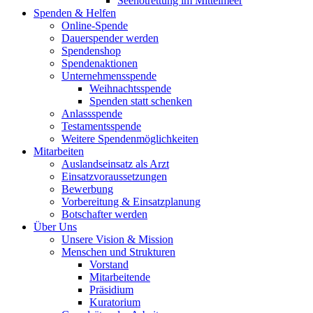
Seenotrettung im Mittelmeer
Spenden & Helfen
Online-Spende
Dauerspender werden
Spendenshop
Spendenaktionen
Unternehmens­spende
Weihnachtsspende
Spenden statt schenken
Anlassspende
Testamentsspende
Weitere Spenden­möglichkeiten
Mitarbeiten
Auslandseinsatz als Arzt
Einsatzvoraussetzungen
Bewerbung
Vorbereitung & Einsatzplanung
Botschafter werden
Über Uns
Unsere Vision & Mission
Menschen und Strukturen
Vorstand
Mitarbeitende
Präsidium
Kuratorium