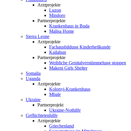
Arztprojekte
Luzon
Mindoro
Partnerprojekte
Krankenhaus in Buda
Malisa Home
Sierra Leone
Arztprojekte
Fachausbildung Kinderheilkunde
Kailahun
Partnerprojekte
Weibliche Genital­verstümmelung stoppen
Makeni Girls Shelter
Somalia
Uganda
Arztprojekte
Kolonyi-Krankenhaus
Mbale
Ukraine
Partnerprojekt
Ukraine-Nothilfe
Geflüchtetenhilfe
Arztprojekte
Griechenland