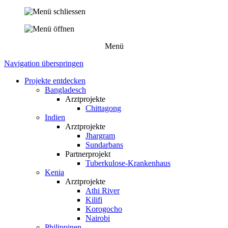
Menü
Navigation überspringen
Projekte entdecken
Bangladesch
Arztprojekte
Chittagong
Indien
Arztprojekte
Jhargram
Sundarbans
Partnerprojekt
Tuberkulose-Krankenhaus
Kenia
Arztprojekte
Athi River
Kilifi
Korogocho
Nairobi
Philippinen