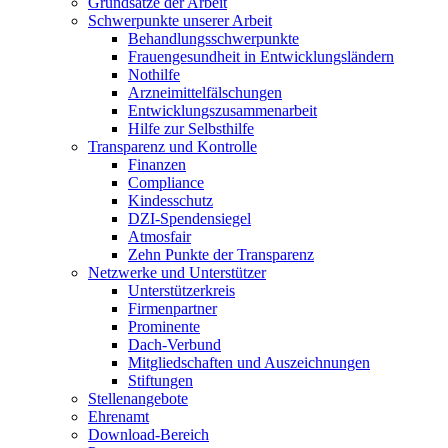
Grundsätze der Arbeit
Schwerpunkte unserer Arbeit
Behandlungs­schwerpunkte
Frauengesundheit in Entwicklungsländern
Nothilfe
Arzneimittel­fälschungen
Entwicklungs­zusammenarbeit
Hilfe zur Selbsthilfe
Transparenz und Kontrolle
Finanzen
Compliance
Kindesschutz
DZI-Spendensiegel
Atmosfair
Zehn Punkte der Transparenz
Netzwerke und Unterstützer
Unterstützerkreis
Firmenpartner
Prominente
Dach-Verbund
Mitgliedschaften und Auszeichnungen
Stiftungen
Stellenangebote
Ehrenamt
Download-Bereich