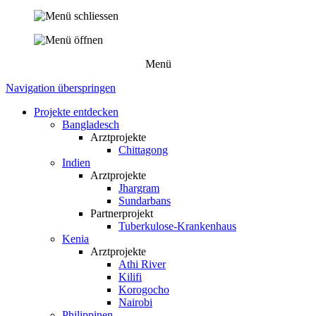
Menü
Navigation überspringen
Projekte entdecken
Bangladesch
Arztprojekte
Chittagong
Indien
Arztprojekte
Jhargram
Sundarbans
Partnerprojekt
Tuberkulose-Krankenhaus
Kenia
Arztprojekte
Athi River
Kilifi
Korogocho
Nairobi
Philippinen