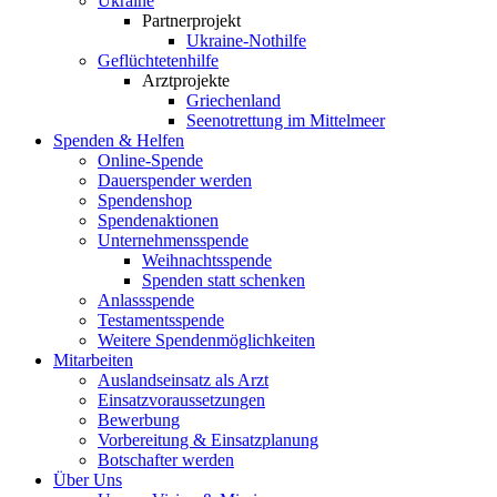
Ukraine
Partnerprojekt
Ukraine-Nothilfe
Geflüchtetenhilfe
Arztprojekte
Griechenland
Seenotrettung im Mittelmeer
Spenden & Helfen
Online-Spende
Dauerspender werden
Spendenshop
Spendenaktionen
Unternehmens­spende
Weihnachtsspende
Spenden statt schenken
Anlassspende
Testamentsspende
Weitere Spenden­möglichkeiten
Mitarbeiten
Auslandseinsatz als Arzt
Einsatzvoraussetzungen
Bewerbung
Vorbereitung & Einsatzplanung
Botschafter werden
Über Uns