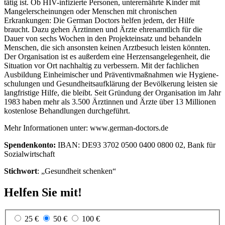
tätig ist. Ob HIV-infizierte Personen, unterernährte Kinder mit
Mangel­erscheinungen oder Menschen mit chroni­schen
Erkrankungen: Die German Doctors helfen jedem, der Hilfe
braucht. Dazu gehen Ärztinnen und Ärzte ehrenamtlich für die
Dauer von sechs Wochen in den Projekt­einsatz und behan­deln
Menschen, die sich ansonsten keinen Arzt­besuch leisten könnten.
Der Organisation ist es außerdem eine Herzens­angelegen­heit, die
Situation vor Ort nachhaltig zu verbessern. Mit der fach­lichen
Ausbildung Ein­heimischer und Präventiv­maßnahmen wie Hygiene­
schulungen und Gesundheitsaufklärung der Bevöl­kerung leisten sie
langfristige Hilfe, die bleibt. Seit Gründung der Organisation im Jahr
1983 haben mehr als 3.500 Ärztinnen und Ärzte über 13 Millionen
kosten­lose Behandlungen durchge­führt.
Mehr Informationen unter: www.german-doctors.de
Spendenkonto:
IBAN: DE93 3702 0500 0400 0800 02, Bank für
Sozialwirtschaft
Stichwort
: „Gesundheit schenken“
Helfen Sie mit!
25 €
50 €
100 €