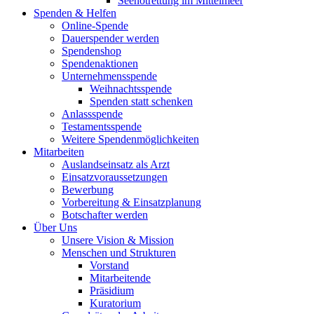
Seenotrettung im Mittelmeer
Spenden & Helfen
Online-Spende
Dauerspender werden
Spendenshop
Spendenaktionen
Unternehmens­spende
Weihnachtsspende
Spenden statt schenken
Anlassspende
Testamentsspende
Weitere Spenden­möglichkeiten
Mitarbeiten
Auslandseinsatz als Arzt
Einsatzvoraussetzungen
Bewerbung
Vorbereitung & Einsatzplanung
Botschafter werden
Über Uns
Unsere Vision & Mission
Menschen und Strukturen
Vorstand
Mitarbeitende
Präsidium
Kuratorium