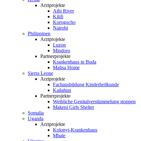
Arztprojekte
Athi River
Kilifi
Korogocho
Nairobi
Philippinen
Arztprojekte
Luzon
Mindoro
Partnerprojekte
Krankenhaus in Buda
Malisa Home
Sierra Leone
Arztprojekte
Fachausbildung Kinderheilkunde
Kailahun
Partnerprojekte
Weibliche Genital­verstümmelung stoppen
Makeni Girls Shelter
Somalia
Uganda
Arztprojekte
Kolonyi-Krankenhaus
Mbale