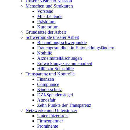
Unsere Vision & Mission
Menschen und Strukturen
Vorstand
Mitarbeitende
Präsidium
Kuratorium
Grundsätze der Arbeit
Schwerpunkte unserer Arbeit
Behandlungs­schwerpunkte
Frauengesundheit in Entwicklungsländern
Nothilfe
Arzneimittel­fälschungen
Entwicklungs­zusammenarbeit
Hilfe zur Selbsthilfe
Transparenz und Kontrolle
Finanzen
Compliance
Kindesschutz
DZI-Spendensiegel
Atmosfair
Zehn Punkte der Transparenz
Netzwerke und Unterstützer
Unterstützerkreis
Firmenpartner
Prominente