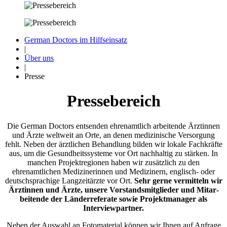
German Doctors im Hilfseinsatz
|
Über uns
|
Presse
Presse­bereich
Die German Doctors entsenden ehren­amtlich arbeitende Ärztinnen
und Ärzte weltweit an Orte, an denen medizinische Versorgung
fehlt. Neben der ärztlichen Behandlung bilden wir lokale Fach­kräfte
aus, um die Gesund­heits­systeme vor Ort nach­haltig zu stärken. In
manchen Projekt­regionen haben wir zusätz­lich zu den
ehrenamtlichen Medi­zinerinnen und Medizinern, englisch- oder
deutsch­sprachige Lang­zeit­ärzte vor Ort.
Sehr gerne vermitteln wir
Ärztinnen und Ärzte, unsere Vorstands­mitglieder und Mitar­
beitende der Lände­rreferate sowie Projekt­manager als
Interview­partner.
Neben der Auswahl an Foto­material können wir Ihnen auf Anfrage