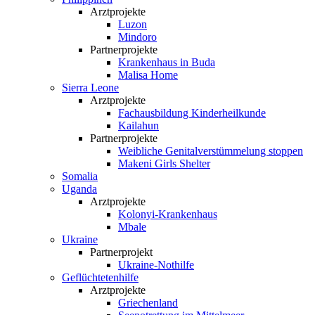
Arztprojekte
Luzon
Mindoro
Partnerprojekte
Krankenhaus in Buda
Malisa Home
Sierra Leone
Arztprojekte
Fachausbildung Kinderheilkunde
Kailahun
Partnerprojekte
Weibliche Genital­verstümmelung stoppen
Makeni Girls Shelter
Somalia
Uganda
Arztprojekte
Kolonyi-Krankenhaus
Mbale
Ukraine
Partnerprojekt
Ukraine-Nothilfe
Geflüchtetenhilfe
Arztprojekte
Griechenland