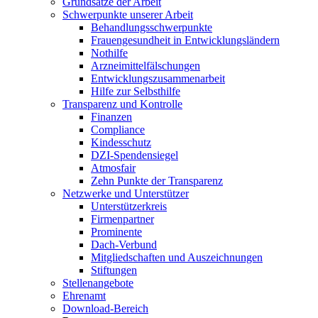
Grundsätze der Arbeit
Schwerpunkte unserer Arbeit
Behandlungs­schwerpunkte
Frauengesundheit in Entwicklungsländern
Nothilfe
Arzneimittel­fälschungen
Entwicklungs­zusammenarbeit
Hilfe zur Selbsthilfe
Transparenz und Kontrolle
Finanzen
Compliance
Kindesschutz
DZI-Spendensiegel
Atmosfair
Zehn Punkte der Transparenz
Netzwerke und Unterstützer
Unterstützerkreis
Firmenpartner
Prominente
Dach-Verbund
Mitgliedschaften und Auszeichnungen
Stiftungen
Stellenangebote
Ehrenamt
Download-Bereich