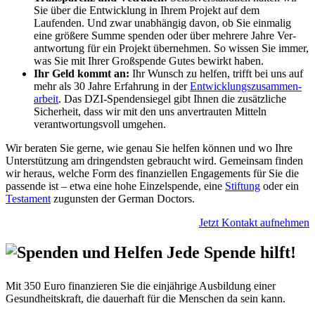
Sie über die Ent­wicklung in Ihrem Projekt auf dem
Laufenden. Und zwar unab­hängig davon, ob Sie ein­malig
eine größere Summe spenden oder über mehrere Jahre Ver­
antwortung für ein Projekt über­nehmen. So wissen Sie immer,
was Sie mit Ihrer Groß­spende Gutes be­wirkt haben.
Ihr Geld kommt an:
Ihr Wunsch zu helfen, trifft bei uns auf
mehr als 30 Jahre Er­fahrung in der
Ent­wicklungs­zusammen­
arbeit
. Das DZI-Spenden­siegel gibt Ihnen die zusätzliche
Sicher­heit, dass wir mit den uns an­ver­trauten Mitteln
verantwortungs­voll umgehen.
Wir beraten Sie gerne, wie genau Sie helfen können und wo Ihre
Unter­stützung am dringendsten ge­braucht wird. Gemeinsam finden
wir heraus, welche Form des finanziellen Engagements für Sie die
passende ist – etwa eine hohe Einzel­spende, eine
Stiftung
oder ein
Testament
zugunsten der German Doctors.
Jetzt Kontakt aufnehmen
Jede Spende hilft!
Mit 350 Euro finanzieren Sie die ein­jährige Ausbildung einer
Gesund­heits­kraft, die dauerhaft für die Menschen da sein kann.