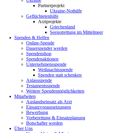
Ukraine
Partnerprojekt
Ukraine-Nothilfe
Geflüchtetenhilfe
Arztprojekte
Griechenland
Seenotrettung im Mittelmeer
Spenden & Helfen
Online-Spende
Dauerspender werden
Spendenshop
Spendenaktionen
Unternehmens­spende
Weihnachtsspende
Spenden statt schenken
Anlassspende
Testamentsspende
Weitere Spenden­möglichkeiten
Mitarbeiten
Auslandseinsatz als Arzt
Einsatzvoraussetzungen
Bewerbung
Vorbereitung & Einsatzplanung
Botschafter werden
Über Uns