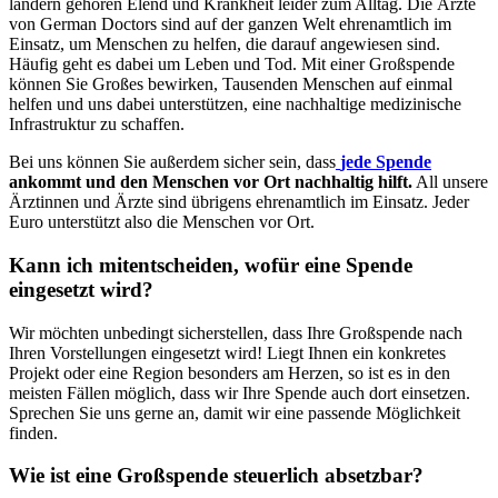
ländern gehören Elend und Krank­heit leider zum Alltag. Die Ärzte
von German Doctors sind auf der ganzen Welt ehren­­amtlich im
Einsatz, um Menschen zu helfen, die darauf ange­wiesen sind.
Häufig geht es dabei um Leben und Tod. Mit einer Groß­spende
können Sie Großes bewirken, Tausenden Menschen auf einmal
helfen und uns dabei unter­stützen, eine nach­haltige medi­zinische
Infra­s­truktur zu schaffen.
Bei uns können Sie außer­dem sicher sein, dass
jede Spende
ankommt und den Menschen vor Ort nach­haltig hilft.
All unsere
Ärzt­innen und Ärzte sind übrigens ehren­amtlich im Einsatz. Jeder
Euro unter­stützt also die Menschen vor Ort.
Kann ich mitent­scheiden, wofür eine Spende
eingesetzt wird?
Wir möchten unbedingt sicherstellen, dass Ihre Groß­spende nach
Ihren Vorstell­ungen eingesetzt wird! Liegt Ihnen ein konkretes
Projekt oder eine Region besonders am Herzen, so ist es in den
meisten Fällen mög­lich, dass wir Ihre Spende auch dort ein­setzen.
Sprechen Sie uns gerne an, damit wir eine passende Möglich­keit
finden.
Wie ist eine Groß­spende steuer­lich absetzbar?