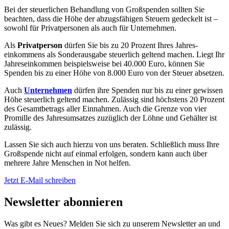
Bei der steuer­lichen Behandlung von Groß­spenden sollten Sie
beachten, dass die Höhe der abzugs­fähigen Steuern gedeckelt ist –
sowohl für Privat­personen als auch für Unter­nehmen.
Als
Privat­person
dürfen Sie bis zu 20 Prozent Ihres Jahres­
einkommens als Sonder­ausgabe steuer­lich geltend machen. Liegt Ihr
Jahres­einkommen beispiels­weise bei 40.000 Euro, können Sie
Spenden bis zu einer Höhe von 8.000 Euro von der Steuer absetzen.
Auch
Unternehmen
dürfen ihre Spenden nur bis zu einer gewissen
Höhe steuer­lich geltend machen. Zulässig sind höchstens 20 Prozent
des Gesamt­betrags aller Ein­nahmen. Auch die Grenze von vier
Promille des Jahres­umsatzes zuzüglich der Löhne und Gehälter ist
zulässig.
Lassen Sie sich auch hierzu von uns beraten. Schließlich muss Ihre
Groß­spende nicht auf einmal erfolgen, sondern kann auch über
mehrere Jahre Menschen in Not helfen.
Jetzt E-Mail schreiben
Newsletter abonnieren
Was gibt es Neues? Melden Sie sich zu unserem Newsletter an und