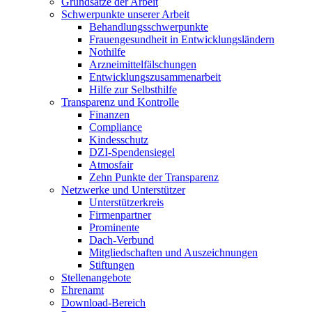
Grundsätze der Arbeit
Schwerpunkte unserer Arbeit
Behandlungs­schwerpunkte
Frauengesundheit in Entwicklungsländern
Nothilfe
Arzneimittel­fälschungen
Entwicklungs­zusammenarbeit
Hilfe zur Selbsthilfe
Transparenz und Kontrolle
Finanzen
Compliance
Kindesschutz
DZI-Spendensiegel
Atmosfair
Zehn Punkte der Transparenz
Netzwerke und Unterstützer
Unterstützerkreis
Firmenpartner
Prominente
Dach-Verbund
Mitgliedschaften und Auszeichnungen
Stiftungen
Stellenangebote
Ehrenamt
Download-Bereich