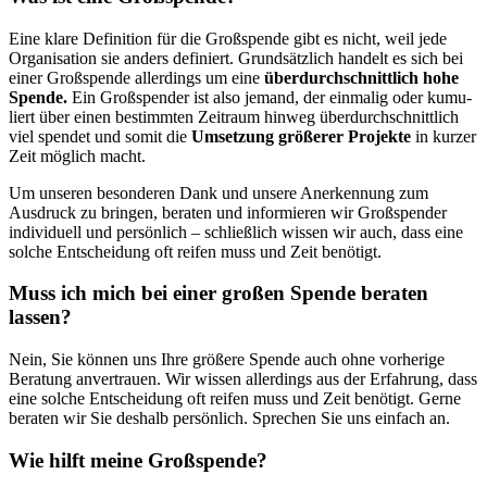
Eine klare Definition für die Groß­spende gibt es nicht, weil jede
Organisation sie anders defi­niert. Grund­sätzlich handelt es sich bei
einer Groß­spende aller­dings um eine
über­durch­schnitt­lich hohe
Spende.
Ein Groß­spender ist also jemand, der einmalig oder kumu­
liert über einen bestimmten Zeit­raum hinweg über­durch­schnittlich
viel spendet und somit die
Um­setzung größerer Projekte
in kurzer
Zeit möglich macht.
Um unseren beson­deren Dank und unsere Aner­kennung zum
Ausdruck zu bringen, beraten und infor­mieren wir Groß­spender
indi­vidu­ell und persönlich – schließlich wissen wir auch, dass eine
solche Ent­schei­dung oft reifen muss und Zeit benötigt.
Muss ich mich bei einer großen Spende beraten
lassen?
Nein, Sie können uns Ihre größere Spende auch ohne vorherige
Beratung anver­trauen. Wir wissen allerdings aus der Erfahrung, dass
eine solche Entschei­dung oft reifen muss und Zeit benötigt. Gerne
beraten wir Sie deshalb persön­lich. Sprechen Sie uns einfach an.
Wie hilft meine Groß­spende?