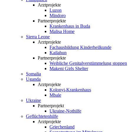
Arztprojekte
Luzon
Mindoro
Partnerprojekte
Krankenhaus in Buda
Malisa Home
Sierra Leone
Arztprojekte
Fachausbildung Kinderheilkunde
Kailahun
Partnerprojekte
Weibliche Genital­verstümmelung stoppen
Makeni Girls Shelter
Somalia
Uganda
Arztprojekte
Kolonyi-Krankenhaus
Mbale
Ukraine
Partnerprojekt
Ukraine-Nothilfe
Geflüchtetenhilfe
Arztprojekte
Griechenland