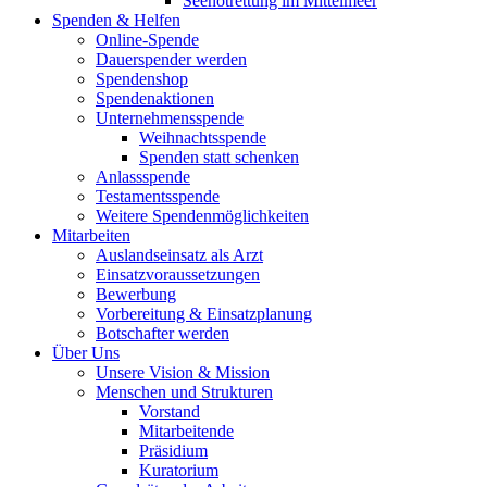
Seenotrettung im Mittelmeer
Spenden & Helfen
Online-Spende
Dauerspender werden
Spendenshop
Spendenaktionen
Unternehmens­spende
Weihnachtsspende
Spenden statt schenken
Anlassspende
Testamentsspende
Weitere Spenden­möglichkeiten
Mitarbeiten
Auslandseinsatz als Arzt
Einsatzvoraussetzungen
Bewerbung
Vorbereitung & Einsatzplanung
Botschafter werden
Über Uns
Unsere Vision & Mission
Menschen und Strukturen
Vorstand
Mitarbeitende
Präsidium
Kuratorium