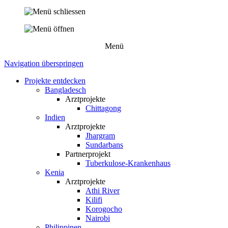
Menü
Navigation überspringen
Projekte entdecken
Bangladesch
Arztprojekte
Chittagong
Indien
Arztprojekte
Jhargram
Sundarbans
Partnerprojekt
Tuberkulose-Krankenhaus
Kenia
Arztprojekte
Athi River
Kilifi
Korogocho
Nairobi
Philippinen