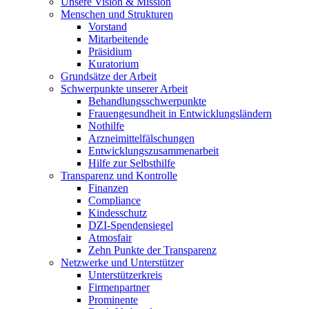
Unsere Vision & Mission
Menschen und Strukturen
Vorstand
Mitarbeitende
Präsidium
Kuratorium
Grundsätze der Arbeit
Schwerpunkte unserer Arbeit
Behandlungs­schwerpunkte
Frauengesundheit in Entwicklungsländern
Nothilfe
Arzneimittel­fälschungen
Entwicklungs­zusammenarbeit
Hilfe zur Selbsthilfe
Transparenz und Kontrolle
Finanzen
Compliance
Kindesschutz
DZI-Spendensiegel
Atmosfair
Zehn Punkte der Transparenz
Netzwerke und Unterstützer
Unterstützerkreis
Firmenpartner
Prominente