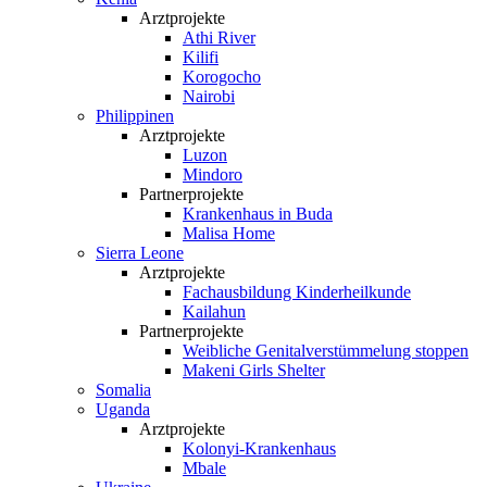
Arztprojekte
Athi River
Kilifi
Korogocho
Nairobi
Philippinen
Arztprojekte
Luzon
Mindoro
Partnerprojekte
Krankenhaus in Buda
Malisa Home
Sierra Leone
Arztprojekte
Fachausbildung Kinderheilkunde
Kailahun
Partnerprojekte
Weibliche Genital­verstümmelung stoppen
Makeni Girls Shelter
Somalia
Uganda
Arztprojekte
Kolonyi-Krankenhaus
Mbale