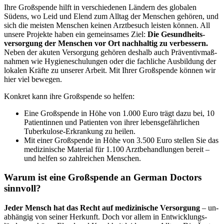
Ihre Groß­spende hilft in verschie­denen Ländern des globalen
Südens, wo Leid und Elend zum Alltag der Menschen gehören, und
sich die meisten Menschen keinen Arzt­besuch leisten können. All
unsere Projekte haben ein gemeinsames Ziel:
Die Gesund­heits­
versorgung der Menschen vor Ort nach­haltig zu ver­bessern.
Neben der akuten Versorgung gehö­ren deshalb auch Präventiv­maß­
nahmen wie Hygiene­schulungen oder die fach­liche Aus­bildung der
lokalen Kräfte zu unserer Arbeit. Mit Ihrer Groß­spende können wir
hier viel bewegen.
Konkret kann ihre Groß­spende so helfen:
Eine Großspende in Höhe von 1.000 Euro trägt dazu bei, 10
Patient­innen und Patienten von ihrer lebens­gefähr­lichen
Tuberkulose-Erkrankung zu heilen.
Mit einer Groß­spende in Höhe von 3.500 Euro stellen Sie das
medi­zinische Material für 1.100 Arzt­behand­lungen bereit –
und helfen so zahl­reichen Menschen.
Warum ist eine Groß­spende an German Doctors
sinnvoll?
Jeder Mensch hat das Recht auf medi­zinische Ver­sorgung
– un­
ab­hängig von seiner Herkunft. Doch vor allem in Ent­wicklungs­