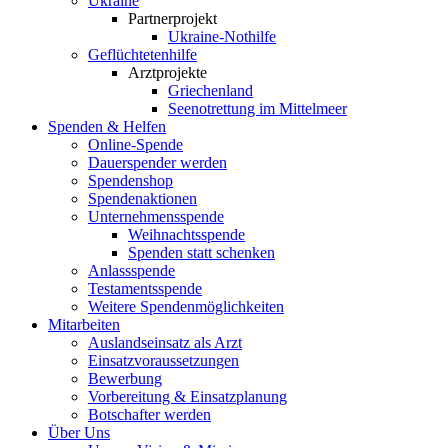
Ukraine
Partnerprojekt
Ukraine-Nothilfe
Geflüchtetenhilfe
Arztprojekte
Griechenland
Seenotrettung im Mittelmeer
Spenden & Helfen
Online-Spende
Dauerspender werden
Spendenshop
Spendenaktionen
Unternehmens­spende
Weihnachtsspende
Spenden statt schenken
Anlassspende
Testamentsspende
Weitere Spenden­möglichkeiten
Mitarbeiten
Auslandseinsatz als Arzt
Einsatzvoraussetzungen
Bewerbung
Vorbereitung & Einsatzplanung
Botschafter werden
Über Uns