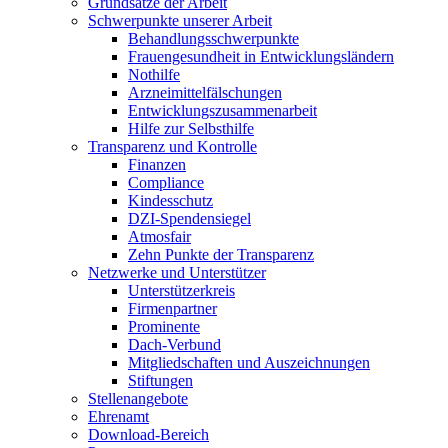
Grundsätze der Arbeit
Schwerpunkte unserer Arbeit
Behandlungs­schwerpunkte
Frauengesundheit in Entwicklungsländern
Nothilfe
Arzneimittel­fälschungen
Entwicklungs­zusammenarbeit
Hilfe zur Selbsthilfe
Transparenz und Kontrolle
Finanzen
Compliance
Kindesschutz
DZI-Spendensiegel
Atmosfair
Zehn Punkte der Transparenz
Netzwerke und Unterstützer
Unterstützerkreis
Firmenpartner
Prominente
Dach-Verbund
Mitgliedschaften und Auszeichnungen
Stiftungen
Stellenangebote
Ehrenamt
Download-Bereich