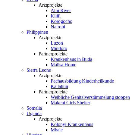
Arztprojekte
Athi River
Kilifi
Korogocho
Nairobi
Philippinen
Arztprojekte
Luzon
Mindoro
Partnerprojekte
Krankenhaus in Buda
Malisa Home
Sierra Leone
Arztprojekte
Fachausbildung Kinderheilkunde
Kailahun
Partnerprojekte
Weibliche Genital­verstümmelung stoppen
Makeni Girls Shelter
Somalia
Uganda
Arztprojekte
Kolonyi-Krankenhaus
Mbale