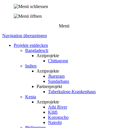
Menü
Navigation überspringen
Projekte entdecken
Bangladesch
Arztprojekte
Chittagong
Indien
Arztprojekte
Jhargram
Sundarbans
Partnerprojekt
Tuberkulose-Krankenhaus
Kenia
Arztprojekte
Athi River
Kilifi
Korogocho
Nairobi
Philippinen