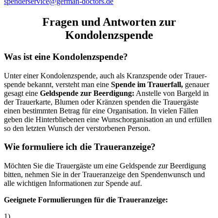
spenderservice@german-doctors.de
Fragen und Antworten zur
Kondolenzspende
Was ist eine Kondolenzspende?
Unter einer Kondolenz­spende, auch als Kranz­spende oder Trauer­
spende bekannt, versteht man eine
Spende im Trauer­fall,
genauer
gesagt eine
Geld­spende zur Beerdi­gung:
Anstelle von Bar­geld in
der Trauer­karte, Blumen oder Kränzen spenden die Trauer­gäste
einen bestimmten Betrag für eine Orga­nisation. In vielen Fällen
geben die Hinter­bliebenen eine Wunsch­orga­nisation an und erfüllen
so den letzten Wunsch der verstor­benen Person.
Wie formuliere ich die Trauer­anzeige?
Möchten Sie die Trauer­gäste um eine Geld­spende zur Beer­digung
bitten, nehmen Sie in der Trauer­anzeige den Spenden­wunsch und
alle wichtigen Infor­mationen zur Spende auf.
Geeignete Formu­lierungen für die Trauer­anzeige:
1)