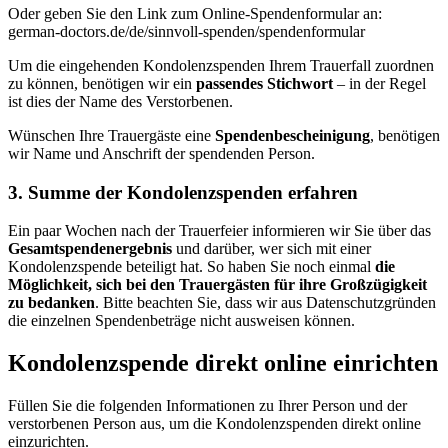
Oder geben Sie den Link zum Online-Spendenformular an:
german-doctors.de/de/sinnvoll-spenden/spendenformular
Um die ein­gehenden Kondolenz­spenden Ihrem Trauer­fall zuordnen
zu können, benötigen wir ein
passendes Stichwort
– in der Regel
ist dies der Name des Ver­storbenen.
Wünschen Ihre Trauer­gäste eine
Spenden­beschei­nigung
, benötigen
wir Name und Anschrift der spendenden Person.
3. Summe der Kondolenz­spenden erfahren
Ein paar Wochen nach der Trauerfeier infor­mieren wir Sie über das
Gesamt­spenden­ergebnis
und darüber, wer sich mit einer
Kondolenz­spende beteiligt hat. So haben Sie noch einmal
die
Möglich­keit, sich bei den Trauer­gästen für ihre Groß­zügigkeit
zu bedanken
. Bitte beachten Sie, dass wir aus Daten­schutz­gründen
die einzelnen Spenden­beträge nicht ausweisen können.
Kondolenzspende direkt online einrichten
Füllen Sie die folgenden Informationen zu Ihrer Person und der
verstorbenen Person aus, um die Kondolenzspenden direkt online
einzurichten.