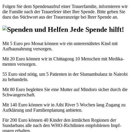
Folgen Sie dem Spendenaufruf einer Trauerfamilie, informieren wir
die Familie nach der Trauerfeier über Ihre Spende. Bitte geben Sie
dazu das Stichwort aus der Traueranzeige bei Ihrer Spende an.
Jede Spende hilft!
Mit 5 Euro pro Monat können wir ein unter­­ernährtes Kind mit
Aufbau­­nahrung ver­sorgen.
Mit 20 Euro können wir in Chittagong 10 Menschen mit Medika­
menten ver­sorgen.
55 Euro sind nötig, um 5 Patienten in der Slum­ambu­lanz in Nairobi
zu behan­deln.
Mit 80 Euro beglei­ten Sie eine Mutter auf Mindoro sicher durch die
Schwanger­­schaft.
Mit 140 Euro können wir in Athi River 5 Wochen lang Zugang zu
Auf­­klä­rung und Familien­­planung an­bieten.
Für 200 Euro können 40 Kinder den ärmlichen Regionen der
Sundarbans alle nach den WHO-Richtl­inien empfoh­lenen Impf­
ungen er­halten.