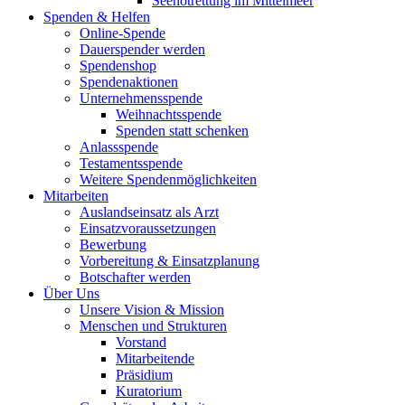
Seenotrettung im Mittelmeer
Spenden & Helfen
Online-Spende
Dauerspender werden
Spendenshop
Spendenaktionen
Unternehmens­spende
Weihnachtsspende
Spenden statt schenken
Anlassspende
Testamentsspende
Weitere Spenden­möglichkeiten
Mitarbeiten
Auslandseinsatz als Arzt
Einsatzvoraussetzungen
Bewerbung
Vorbereitung & Einsatzplanung
Botschafter werden
Über Uns
Unsere Vision & Mission
Menschen und Strukturen
Vorstand
Mitarbeitende
Präsidium
Kuratorium