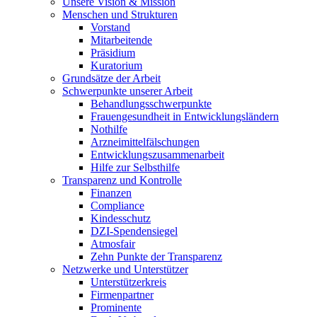
Unsere Vision & Mission
Menschen und Strukturen
Vorstand
Mitarbeitende
Präsidium
Kuratorium
Grundsätze der Arbeit
Schwerpunkte unserer Arbeit
Behandlungs­schwerpunkte
Frauengesundheit in Entwicklungsländern
Nothilfe
Arzneimittel­fälschungen
Entwicklungs­zusammenarbeit
Hilfe zur Selbsthilfe
Transparenz und Kontrolle
Finanzen
Compliance
Kindesschutz
DZI-Spendensiegel
Atmosfair
Zehn Punkte der Transparenz
Netzwerke und Unterstützer
Unterstützerkreis
Firmenpartner
Prominente