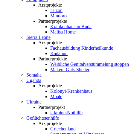
Arztprojekte
Luzon
Mindoro
Partnerprojekte
Krankenhaus in Buda
Malisa Home
Sierra Leone
Arztprojekte
Fachausbildung Kinderheilkunde
Kailahun
Partnerprojekte
Weibliche Genital­verstümmelung stoppen
Makeni Girls Shelter
Somalia
Uganda
Arztprojekte
Kolonyi-Krankenhaus
Mbale
Ukraine
Partnerprojekt
Ukraine-Nothilfe
Geflüchtetenhilfe
Arztprojekte
Griechenland