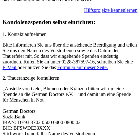
Hilfs­projekte kennenlernen
Kondolenz­spenden selbst einrichten:
1. Kontakt auf­nehmen
Bitte informieren Sie uns über die anstehende Beerdigung und teilen
Sie uns den Namen des Verstorbenen sowie das Datum der
Trauerfeier mit. So dass wir eing­ehende Spenden eindeutig
zuordnen. Rufen Sie an unter 0228-387597-16, schreiben Sie eine
E-Mail
oder nutzen Sie das
Formular auf dieser Seite.
2. Trauer­anzeige formu­lieren
„Anstelle von Geld, Blumen oder Kränzen bitten wir um eine
Spende an die German Doctors e.V. – und damit um eine Spende
für Menschen in Not.
German Doctors
SozialBank
IBAN: DE93 3702 0500 0400 0800 02
BIC: BFSWDE33XXX
Stichwort: Trauerfall – Name des Verstorbenen