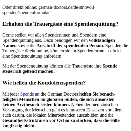
Oder direkt online: german-doctors.de/de/sinnvoll-
spenden/spendenformular"
Erhalten die Trauer­gäste eine Spenden­quittung?
Gerne stellen wir allen Spenderinnen und Spendern eine
Spendenquittung aus. Dazu benötigen wir den
vollständigen
Namen
sowie die
Anschrift der spendenden Person
. Spenden die
Trauer­gäste direkt online, können sie im Spenden­formular direkt
eine Spenden­quittung anfordern.
Mit der Spendenquittung können alle Trauergäste ihre
Spende
steuer­lich geltend machen.
Wie helfen die Kondolenzspenden?
Mit jeder
Spende
an die German Doctors
helfen Sie benach­
teiligten Menschen im globalen Süden, die sich ansonsten
keinen Arzt­besuch leisten können.
Neben der medi­zinischen
Versor­gung der Menschen geht es in unseren Einsätzen vor allem
auch darum, die lokalen Mitar­beitenden auszu­bilden und die
Gesund­heits­strukturen vor Ort so zu stärken, dass die Hilfe
lang­fristig bleibt.