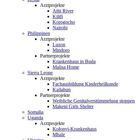
Arztprojekte
Athi River
Kilifi
Korogocho
Nairobi
Philippinen
Arztprojekte
Luzon
Mindoro
Partnerprojekte
Krankenhaus in Buda
Malisa Home
Sierra Leone
Arztprojekte
Fachausbildung Kinderheilkunde
Kailahun
Partnerprojekte
Weibliche Genital­verstümmelung stoppen
Makeni Girls Shelter
Somalia
Uganda
Arztprojekte
Kolonyi-Krankenhaus
Mbale