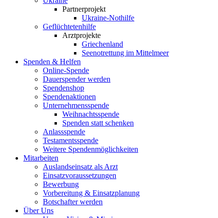
Ukraine
Partnerprojekt
Ukraine-Nothilfe
Geflüchtetenhilfe
Arztprojekte
Griechenland
Seenotrettung im Mittelmeer
Spenden & Helfen
Online-Spende
Dauerspender werden
Spendenshop
Spendenaktionen
Unternehmens­spende
Weihnachtsspende
Spenden statt schenken
Anlassspende
Testamentsspende
Weitere Spenden­möglichkeiten
Mitarbeiten
Auslandseinsatz als Arzt
Einsatzvoraussetzungen
Bewerbung
Vorbereitung & Einsatzplanung
Botschafter werden
Über Uns