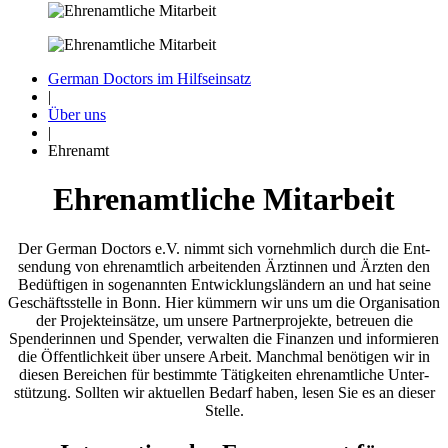
German Doctors im Hilfseinsatz
|
Über uns
|
Ehrenamt
Ehren­amtliche Mitarbeit
Der German Doctors e.V. nimmt sich vor­nehmlich durch die Ent­
sendung von ehren­amtlich arbeitenden Ärztinnen und Ärzten den
Be­düftigen in so­genannten Ent­wicklungs­ländern an und hat seine
Ge­schäfts­stelle in Bonn. Hier kümmern wir uns um die Organisation
der Projekt­einsätze, um unsere Partner­projekte, be­treuen die
Spender­innen und Spender, verwalten die Finanzen und informieren
die Öffentlich­keit über unsere Arbeit. Manchmal benötigen wir in
diesen Bereichen für bestimmte Tätigkeiten ehren­amtliche Unter­
stützung. Sollten wir aktuellen Be­darf haben, lesen Sie es an dieser
Stelle.