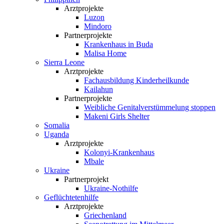
Arztprojekte
Luzon
Mindoro
Partnerprojekte
Krankenhaus in Buda
Malisa Home
Sierra Leone
Arztprojekte
Fachausbildung Kinderheilkunde
Kailahun
Partnerprojekte
Weibliche Genital­verstümmelung stoppen
Makeni Girls Shelter
Somalia
Uganda
Arztprojekte
Kolonyi-Krankenhaus
Mbale
Ukraine
Partnerprojekt
Ukraine-Nothilfe
Geflüchtetenhilfe
Arztprojekte
Griechenland