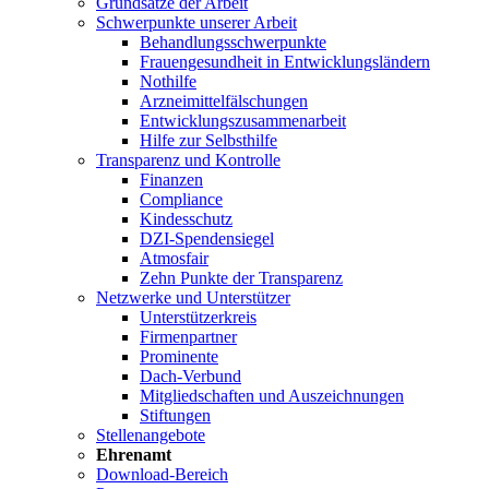
Grundsätze der Arbeit
Schwerpunkte unserer Arbeit
Behandlungs­schwerpunkte
Frauengesundheit in Entwicklungsländern
Nothilfe
Arzneimittel­fälschungen
Entwicklungs­zusammenarbeit
Hilfe zur Selbsthilfe
Transparenz und Kontrolle
Finanzen
Compliance
Kindesschutz
DZI-Spendensiegel
Atmosfair
Zehn Punkte der Transparenz
Netzwerke und Unterstützer
Unterstützerkreis
Firmenpartner
Prominente
Dach-Verbund
Mitgliedschaften und Auszeichnungen
Stiftungen
Stellenangebote
Ehrenamt
Download-Bereich