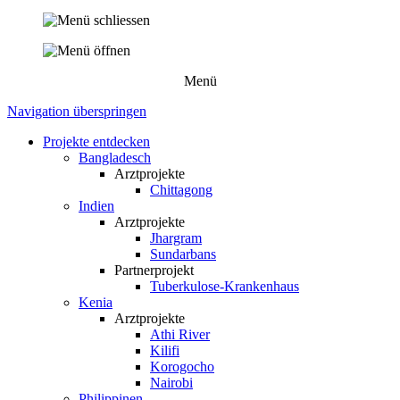
Menü
Navigation überspringen
Projekte entdecken
Bangladesch
Arztprojekte
Chittagong
Indien
Arztprojekte
Jhargram
Sundarbans
Partnerprojekt
Tuberkulose-Krankenhaus
Kenia
Arztprojekte
Athi River
Kilifi
Korogocho
Nairobi
Philippinen