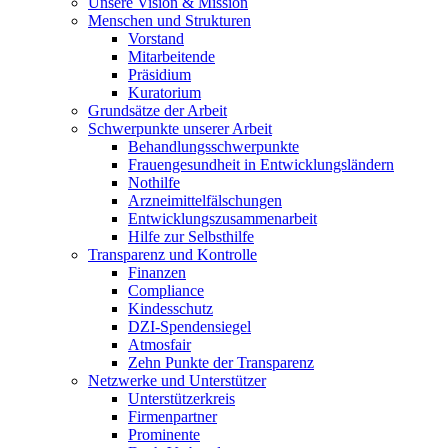
Unsere Vision & Mission
Menschen und Strukturen
Vorstand
Mitarbeitende
Präsidium
Kuratorium
Grundsätze der Arbeit
Schwerpunkte unserer Arbeit
Behandlungs­schwerpunkte
Frauengesundheit in Entwicklungsländern
Nothilfe
Arzneimittel­fälschungen
Entwicklungs­zusammenarbeit
Hilfe zur Selbsthilfe
Transparenz und Kontrolle
Finanzen
Compliance
Kindesschutz
DZI-Spendensiegel
Atmosfair
Zehn Punkte der Transparenz
Netzwerke und Unterstützer
Unterstützerkreis
Firmenpartner
Prominente