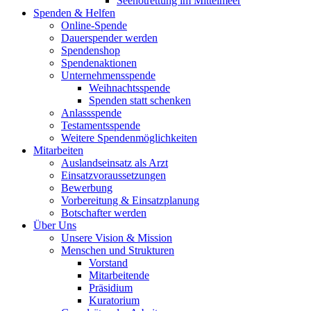
Seenotrettung im Mittelmeer
Spenden & Helfen
Online-Spende
Dauerspender werden
Spendenshop
Spendenaktionen
Unternehmens­spende
Weihnachtsspende
Spenden statt schenken
Anlassspende
Testamentsspende
Weitere Spenden­möglichkeiten
Mitarbeiten
Auslandseinsatz als Arzt
Einsatzvoraussetzungen
Bewerbung
Vorbereitung & Einsatzplanung
Botschafter werden
Über Uns
Unsere Vision & Mission
Menschen und Strukturen
Vorstand
Mitarbeitende
Präsidium
Kuratorium