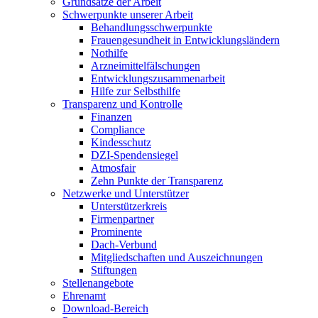
Grundsätze der Arbeit
Schwerpunkte unserer Arbeit
Behandlungs­schwerpunkte
Frauengesundheit in Entwicklungsländern
Nothilfe
Arzneimittel­fälschungen
Entwicklungs­zusammenarbeit
Hilfe zur Selbsthilfe
Transparenz und Kontrolle
Finanzen
Compliance
Kindesschutz
DZI-Spendensiegel
Atmosfair
Zehn Punkte der Transparenz
Netzwerke und Unterstützer
Unterstützerkreis
Firmenpartner
Prominente
Dach-Verbund
Mitgliedschaften und Auszeichnungen
Stiftungen
Stellenangebote
Ehrenamt
Download-Bereich