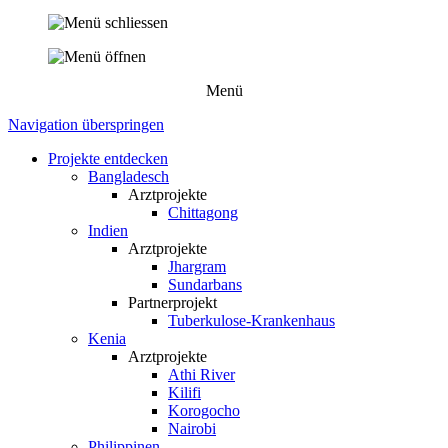
Menü
Navigation überspringen
Projekte entdecken
Bangladesch
Arztprojekte
Chittagong
Indien
Arztprojekte
Jhargram
Sundarbans
Partnerprojekt
Tuberkulose-Krankenhaus
Kenia
Arztprojekte
Athi River
Kilifi
Korogocho
Nairobi
Philippinen