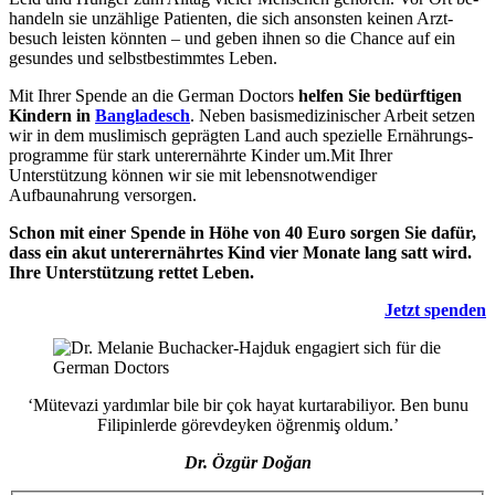
handeln sie un­zählige Patienten, die sich an­sonsten keinen Arzt­
besuch leisten könnten – und geben ihnen so die Chance auf ein
gesundes und selbstbestimmtes Leben.
Mit Ihrer Spende an die German Doctors
helfen Sie bedürf­tigen
Kindern in
Bangladesch
. Neben basis­medi­zinischer Arbeit setzen
wir in dem mus­limisch geprägten Land auch spezielle Ernährungs­
programme für stark unter­ernährte Kinder um.Mit Ihrer
Unterstützung können wir sie mit lebensnotwendiger
Aufbaunahrung versorgen.
Schon mit einer Spende in Höhe von 40 Euro sorgen Sie dafür,
dass ein akut unterernährtes Kind vier Monate lang satt wird.
Ihre Unterstützung rettet Leben.
Jetzt spenden
‘Mütevazi yardımlar bile bir çok hayat kurtarabiliyor. Ben bunu
Filipinlerde görevdeyken öğrenmiş oldum.’
Dr. Özgür Doğan