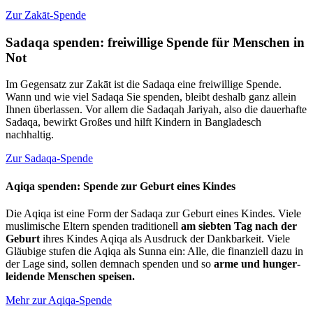
Zur Zakāt-Spende
Sadaqa spenden: frei­willige Spende für Menschen in
Not
Im Gegensatz zur Zakāt ist die Sadaqa eine frei­willige Spende.
Wann und wie viel Sadaqa Sie spenden, bleibt deshalb ganz allein
Ihnen über­lassen. Vor allem die Sadaqah Jariyah, also die dauer­hafte
Sadaqa, bewirkt Großes und hilft Kindern in Bangladesch
nachhaltig.
Zur Sadaqa-Spende
Aqiqa spenden: Spende zur Geburt eines Kindes
Die Aqiqa ist eine Form der Sadaqa zur Geburt eines Kindes. Viele
musli­mische Eltern spenden traditionell
am siebten Tag nach der
Geburt
ihres Kindes Aqiqa als Ausdruck der Dank­barkeit. Viele
Gläubige stufen die Aqiqa als Sunna ein: Alle, die finan­ziell dazu in
der Lage sind, sollen demnach spenden und so
arme und hunger­
leidende Menschen speisen.
Mehr zur Aqiqa-Spende