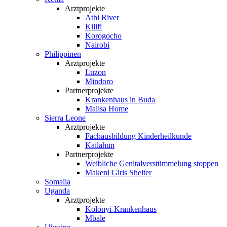
Arztprojekte
Athi River
Kilifi
Korogocho
Nairobi
Philippinen
Arztprojekte
Luzon
Mindoro
Partnerprojekte
Krankenhaus in Buda
Malisa Home
Sierra Leone
Arztprojekte
Fachausbildung Kinderheilkunde
Kailahun
Partnerprojekte
Weibliche Genital­verstümmelung stoppen
Makeni Girls Shelter
Somalia
Uganda
Arztprojekte
Kolonyi-Krankenhaus
Mbale