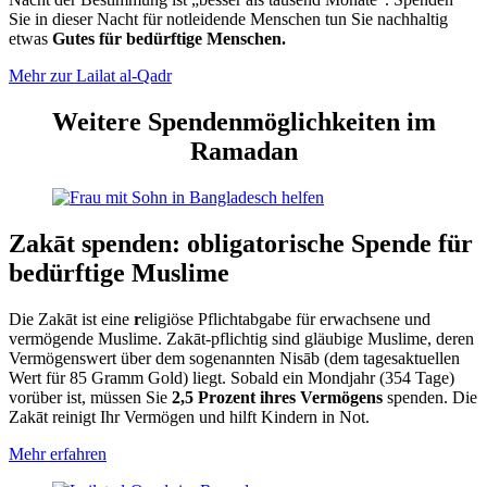
Sie in dieser Nacht für not­leidende Menschen tun Sie nach­haltig
etwas
Gutes für bedürf­tige Menschen.
Mehr zur Lailat al-Qadr
Weitere Spendenmöglichkeiten im
Ramadan
Zakāt spenden: obliga­torische Spende für
bedürf­tige Muslime
Die Zakāt ist eine
r
eli­giöse Pflicht­abgabe für erwach­sene und
vermö­gende Muslime. Zakāt-pflichtig sind gläubige Muslime, deren
Vermögens­wert über dem soge­nannten Nisāb (dem tages­aktuellen
Wert für 85 Gramm Gold) liegt. Sobald ein Mondjahr (354 Tage)
vorüber ist, müssen Sie
2,5 Prozent ihres Vermögens
spenden. Die
Zakāt reinigt Ihr Vermögen und hilft Kindern in Not.
Mehr erfahren