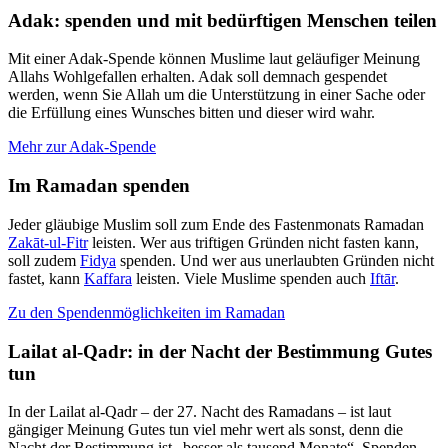
Adak: spenden und mit bedürftigen Menschen teilen
Mit einer Adak-Spende können Muslime laut geläufiger Meinung
Allahs Wohlgefallen erhalten. Adak soll demnach gespendet
werden, wenn Sie Allah um die Unterstützung in einer Sache oder
die Erfüllung eines Wunsches bitten und dieser wird wahr.
Mehr zur Adak-Spende
Im Ramadan spenden
Jeder gläubige Muslim soll zum Ende des Fastenmonats Ramadan
Zakāt-ul-Fitr
leisten. Wer aus triftigen Gründen nicht fasten kann,
soll zudem
Fidya
spenden. Und wer aus unerlaubten Gründen nicht
fastet, kann
Kaffara
leisten. Viele Muslime spenden auch
Iftār
.
Zu den Spendenmöglichkeiten im Ramadan
Lailat al-Qadr: in der Nacht der Bestimmung Gutes
tun
In der Lailat al-Qadr – der 27. Nacht des Ramadans – ist laut
gängiger Meinung Gutes tun viel mehr wert als sonst, denn die
Nacht der Bestimmung ist „besser als tausend Monate“. Spenden