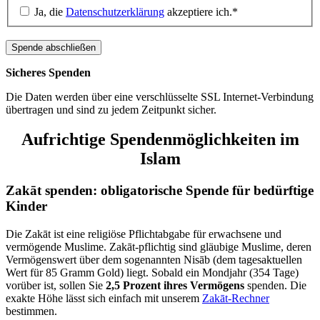
Ja, die
Datenschutzerklärung
akzeptiere ich.*
Sicheres Spenden
Die Daten werden über eine verschlüsselte SSL Internet-Verbindung
übertragen und sind zu jedem Zeitpunkt sicher.
Aufrichtige Spendenmöglichkeiten im
Islam
Zakāt spenden: obliga­torische Spende für bedürf­tige
Kinder
Die Zakāt ist eine reli­giöse Pflicht­abgabe für erwach­sene und
vermö­gende Muslime. Zakāt-pflichtig sind gläubige Muslime, deren
Vermögens­wert über dem soge­nannten Nisāb (dem tages­aktuellen
Wert für 85 Gramm Gold) liegt. Sobald ein Mondjahr (354 Tage)
vorüber ist, sollen Sie
2,5 Prozent ihres Vermögens
spenden. Die
exakte Höhe lässt sich einfach mit unserem
Zakāt-Rechner
bestimmen.