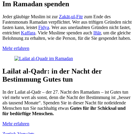
Im Ramadan spenden
Jeder gläubige Muslim ist zur
Zakāt-ul-Fitr
zum Ende des
Fastenmonats Ramadan verpflichtet. Wer aus triftigen Gründen nicht
fasten kann, leistet
Fidya
. Wer aus unerlaubten Gründen nicht fastet,
entrichtet
Kaffara
. Viele Muslime spenden auch
Iftār
, um die gleiche
Belohnung zu erhalten, wie die Person, für die Sie gespendet haben.
Mehr
erfahren
Lailat al-Qadr: in der Nacht der
Bestimmung Gutes tun
In der Lailat al-Qadr – der 27. Nacht des Ramadans – ist Gutes tun
viel mehr wert als sonst, denn die Nacht der Bestimmung ist „besser
als tausend Monate“. Spenden Sie in dieser Nacht für not­leidende
Menschen tun Sie nach­haltig etwas
Gutes für ihr Schicksal und
für bedürf­tige Menschen.
Mehr erfahren
Zurück
Vorwärts