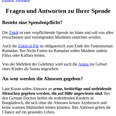
Fragen und Antworten zu Ihrer Spende
Besteht eine Spendenpflicht?
Die
Zakāt
ist eine verpflich­tende Spende im Islam und soll von allen
erwach­senen und vermö­genden Muslimen ent­richtet werden.
Auch die
Zakāt-ul-Fitr
ist obliga­torisch zum Ende des Fasten­monats
Ramadan. Bei Nicht-Fasten im Ramadan sollen Muslime zudem
Fidya oder Kaffara leisten.
Von der Mehr­heit der Gelehrten wird auch die
Aqiqa
zur Geburt
eines Kindes als Sunna ange­sehen.
An wen werden die Almosen gegeben?
Laut Koran sollen Almosen an
arme, bedürftige und notleidende
Menschen gegeben werden, die auf Hilfe angewiesen sind.
Bei
den German Doctors helfen sie notleidenden Kindern in
Bangladesch, die sich ohne die Almosen keinen Arztbesuch und
keine warmen Mahlzeiten leisten könnten. Ihre Almosen geben die
Chance auf ein gesundes Leben.