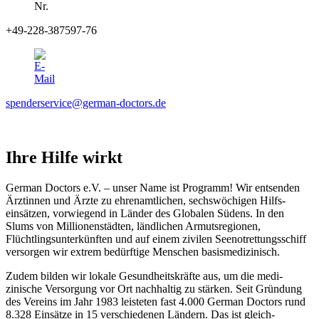
+49-228-387597-76
spenderservice@german-doctors.de
Ihre Hilfe wirkt
German Doctors e.V. – unser Name ist Programm! Wir ent­senden
Ärztinnen und Ärzte zu ehren­amtlichen, sechs­wöchigen Hilfs­
einsätzen, vor­wiegend in Länder des Globalen Südens. In den
Slums von Millionen­städten, länd­lichen Armuts­regionen,
Flüchtlings­unter­künften und auf einem zivilen Seenotrettungsschiff
versorgen wir extrem bedürftige Menschen basismedizinisch.
Zudem bilden wir lokale Gesundheitskräfte aus, um die medi­
zinische Versorgung vor Ort nach­haltig zu stärken. Seit Gründung
des Vereins im Jahr 1983 leisteten fast 4.000 German Doctors rund
8.328 Einsätze in 15 verschiedenen Ländern. Das ist gleich­