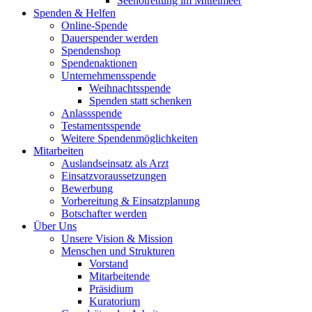
Seenotrettung im Mittelmeer
Spenden & Helfen
Online-Spende
Dauerspender werden
Spendenshop
Spendenaktionen
Unternehmens­spende
Weihnachtsspende
Spenden statt schenken
Anlassspende
Testamentsspende
Weitere Spenden­möglichkeiten
Mitarbeiten
Auslandseinsatz als Arzt
Einsatzvoraussetzungen
Bewerbung
Vorbereitung & Einsatzplanung
Botschafter werden
Über Uns
Unsere Vision & Mission
Menschen und Strukturen
Vorstand
Mitarbeitende
Präsidium
Kuratorium