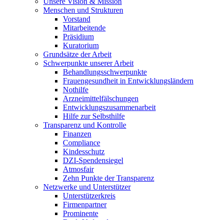
Unsere Vision & Mission
Menschen und Strukturen
Vorstand
Mitarbeitende
Präsidium
Kuratorium
Grundsätze der Arbeit
Schwerpunkte unserer Arbeit
Behandlungs­schwerpunkte
Frauengesundheit in Entwicklungsländern
Nothilfe
Arzneimittel­fälschungen
Entwicklungs­zusammenarbeit
Hilfe zur Selbsthilfe
Transparenz und Kontrolle
Finanzen
Compliance
Kindesschutz
DZI-Spendensiegel
Atmosfair
Zehn Punkte der Transparenz
Netzwerke und Unterstützer
Unterstützerkreis
Firmenpartner
Prominente