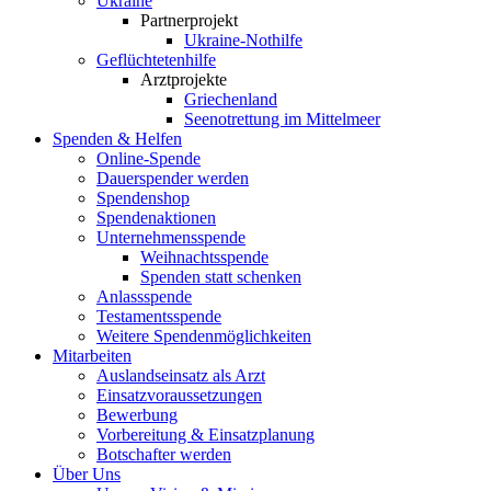
Ukraine
Partnerprojekt
Ukraine-Nothilfe
Geflüchtetenhilfe
Arztprojekte
Griechenland
Seenotrettung im Mittelmeer
Spenden & Helfen
Online-Spende
Dauerspender werden
Spendenshop
Spendenaktionen
Unternehmens­spende
Weihnachtsspende
Spenden statt schenken
Anlassspende
Testamentsspende
Weitere Spenden­möglichkeiten
Mitarbeiten
Auslandseinsatz als Arzt
Einsatzvoraussetzungen
Bewerbung
Vorbereitung & Einsatzplanung
Botschafter werden
Über Uns