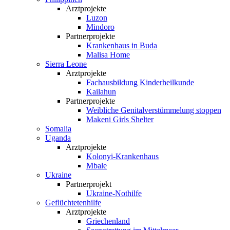
Arztprojekte
Luzon
Mindoro
Partnerprojekte
Krankenhaus in Buda
Malisa Home
Sierra Leone
Arztprojekte
Fachausbildung Kinderheilkunde
Kailahun
Partnerprojekte
Weibliche Genital­verstümmelung stoppen
Makeni Girls Shelter
Somalia
Uganda
Arztprojekte
Kolonyi-Krankenhaus
Mbale
Ukraine
Partnerprojekt
Ukraine-Nothilfe
Geflüchtetenhilfe
Arztprojekte
Griechenland