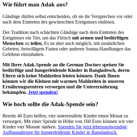
Wie führt man Adak aus?
Gläubige dürfen selbst entscheiden, ob sie ihr Ver­sprechen vor oder
nach dem Ein­treten des gewünsch­ten Ereignisses ein­lösen.
Der Tradition nach schächten Gläubige nach dem Eintreten des
Ereig­nisses ein Tier, um das Fleisch
mit armen und bedürf­tigen
Menschen
zu
teilen.
Es ist aber auch mög­lich, mit zusätz­lichen
Gebeten, frei­willigem Fasten oder anderen Sunna-Handlungen das
Gelöbnis einzuhalten.
Mit Ihrer Adak-Spende an die German Doctors speisen Sie
bedürftige und hunger­leidende Kinder in Bangla­desch, deren
Eltern sich keine Mahlzeiten leisten können. Dank Ihnen
können wir die Kleinen mit warmen Mahlzeiten in unseren
Ernährungszentren versorgen und die Unterernährung
bekämpfen.
Jetzt spenden!
Wie hoch sollte die Adak-Spende sein?
Bereits 40 Euro helfen, vier unterernährte Kinder einen Monat zu
versorgen. Mit einer Spende in Höhe von 160 Euro können wir vier
Kinder vier Monate stärken.
Spenden Sie jetzt lebensnotwendige
Aufbaunahrung für hungerleidende Kinder in Bangladesch.