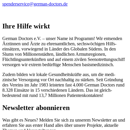
spenderservice@german-doctors.de
Ihre Hilfe wirkt
German Doctors e.V. – unser Name ist Programm! Wir ent­senden
Ärztinnen und Ärzte zu ehren­amtlichen, sechs­wöchigen Hilfs­
einsätzen, vor­wiegend in Länder des Globalen Südens. In den
Slums von Millionen­städten, länd­lichen Armuts­regionen,
Flüchtlings­unter­künften und auf einem zivilen Seenotrettungsschiff
versorgen wir extrem bedürftige Menschen basismedizinisch.
Zudem bilden wir lokale Gesundheitskräfte aus, um die medi­
zinische Versorgung vor Ort nach­haltig zu stärken. Seit Gründung
des Vereins im Jahr 1983 leisteten fast 4.000 German Doctors rund
8.328 Einsätze in 15 verschiedenen Ländern. Das ist gleich­
bedeutend mit rund 13,7 Millionen Patienten­kontakten!
Newsletter abonnieren
Was gibt es Neues? Melden Sie sich zu unserem Newsletter an und
erfahren Sie aus erster Hand alles über unsere Projekte, aktuelle