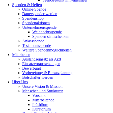
Seenotrettung im Mittelmeer
Spenden & Helfen
Online-Spende
Dauerspender werden
Spendenshop
Spendenaktionen
Unternehmens­spende
Weihnachtsspende
Spenden statt schenken
Anlassspende
Testamentsspende
Weitere Spenden­möglichkeiten
Mitarbeiten
Auslandseinsatz als Arzt
Einsatzvoraussetzungen
Bewerbung
Vorbereitung & Einsatzplanung
Botschafter werden
Über Uns
Unsere Vision & Mission
Menschen und Strukturen
Vorstand
Mitarbeitende
Präsidium
Kuratorium