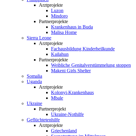
Arztprojekte
Luzon
Mindoro
Partnerprojekte
Krankenhaus in Buda
Malisa Home
Sierra Leone
Arztprojekte
Fachausbildung Kinderheilkunde
Kailahun
Partnerprojekte
Weibliche Genital­verstümmelung stoppen
Makeni Girls Shelter
Somalia
Uganda
Arztprojekte
Kolonyi-Krankenhaus
Mbale
Ukraine
Partnerprojekt
Ukraine-Nothilfe
Geflüchtetenhilfe
Arztprojekte
Griechenland