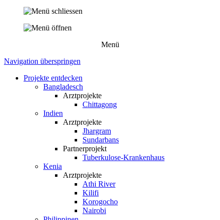
Menü
Navigation überspringen
Projekte entdecken
Bangladesch
Arztprojekte
Chittagong
Indien
Arztprojekte
Jhargram
Sundarbans
Partnerprojekt
Tuberkulose-Krankenhaus
Kenia
Arztprojekte
Athi River
Kilifi
Korogocho
Nairobi
Philippinen