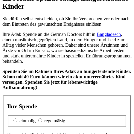
Kinder
Sie dürfen selbst ent­scheiden, ob Sie Ihr Versprechen vor oder nach
dem Ein­treten des gewün­schten Ereignisses ein­lösen.
Ihre Adak-Spende an die German Doctors hilft in
Bangla­desch
,
einem mus­limisch geprägten Land, in dem Hunger und Leid zum
Alltag vieler Menschen gehören. Daher sind unsere Ärzt­innen und
Ärzte vor Ort im Einsatz, wo sie basis­medi­zinische Arbeit leisten
und stark unter­ernährte Kinder in speziellen Ernährungs­programmen
behandeln.
Spenden Sie im Rahmen Ihres Adak an hunger­leidende Kinder.
Schon mit 40 Euro können wir ein akut unterernährtes Kind
versorgen. Spenden Sie jetzt für lebenswichtige
Aufbaunahrung!
Ihre Spende
einmalig
regelmäßig