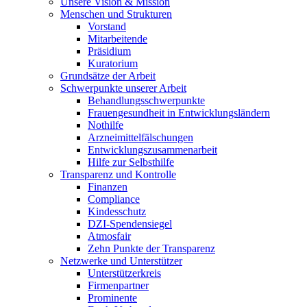
Unsere Vision & Mission
Menschen und Strukturen
Vorstand
Mitarbeitende
Präsidium
Kuratorium
Grundsätze der Arbeit
Schwerpunkte unserer Arbeit
Behandlungs­schwerpunkte
Frauengesundheit in Entwicklungsländern
Nothilfe
Arzneimittel­fälschungen
Entwicklungs­zusammenarbeit
Hilfe zur Selbsthilfe
Transparenz und Kontrolle
Finanzen
Compliance
Kindesschutz
DZI-Spendensiegel
Atmosfair
Zehn Punkte der Transparenz
Netzwerke und Unterstützer
Unterstützerkreis
Firmenpartner
Prominente