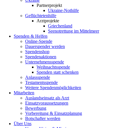
Ukraine
Partnerprojekt
Ukraine-Nothilfe
Geflüchtetenhilfe
Arztprojekte
Griechenland
Seenotrettung im Mittelmeer
Spenden & Helfen
Online-Spende
Dauerspender werden
Spendenshop
Spendenaktionen
Unternehmens­spende
Weihnachtsspende
Spenden statt schenken
Anlassspende
Testamentsspende
Weitere Spenden­möglichkeiten
Mitarbeiten
Auslandseinsatz als Arzt
Einsatzvoraussetzungen
Bewerbung
Vorbereitung & Einsatzplanung
Botschafter werden
Über Uns