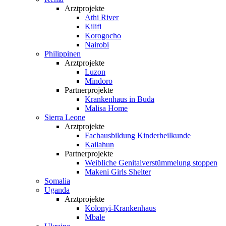
Arztprojekte
Athi River
Kilifi
Korogocho
Nairobi
Philippinen
Arztprojekte
Luzon
Mindoro
Partnerprojekte
Krankenhaus in Buda
Malisa Home
Sierra Leone
Arztprojekte
Fachausbildung Kinderheilkunde
Kailahun
Partnerprojekte
Weibliche Genital­verstümmelung stoppen
Makeni Girls Shelter
Somalia
Uganda
Arztprojekte
Kolonyi-Krankenhaus
Mbale