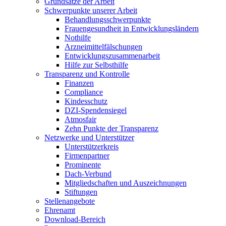
Grundsätze der Arbeit
Schwerpunkte unserer Arbeit
Behandlungs­schwerpunkte
Frauengesundheit in Entwicklungsländern
Nothilfe
Arzneimittel­fälschungen
Entwicklungs­zusammenarbeit
Hilfe zur Selbsthilfe
Transparenz und Kontrolle
Finanzen
Compliance
Kindesschutz
DZI-Spendensiegel
Atmosfair
Zehn Punkte der Transparenz
Netzwerke und Unterstützer
Unterstützerkreis
Firmenpartner
Prominente
Dach-Verbund
Mitgliedschaften und Auszeichnungen
Stiftungen
Stellenangebote
Ehrenamt
Download-Bereich