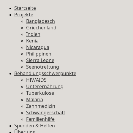
Startseite
Projekte
Bangladesch
Griechenland
Indien
Kenia
Nicaragua
Philippinen
Sierra Leone
Seenotrettung
Behandlungsschwerpunkte
HIV/AIDS
Unterernährung
Tuberkulose
Malaria
Zahnmedizin
Schwangerschaft
Familienhilfe
Spenden & Helfen
Über uns