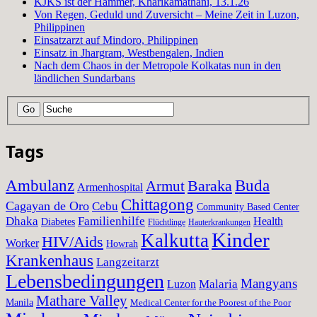
KJKS ist der Hammer, Kharikamathani, 13.1.26
Von Regen, Geduld und Zuversicht – Meine Zeit in Luzon,
Philippinen
Einsatzarzt auf Mindoro, Philippinen
Einsatz in Jhargram, Westbengalen, Indien
Nach dem Chaos in der Metropole Kolkatas nun in den
ländlichen Sundarbans
Tags
Ambulanz
Baraka
Buda
Armut
Armenhospital
Chittagong
Cagayan de Oro
Cebu
Community Based Center
Dhaka
Familienhilfe
Health
Diabetes
Flüchtlinge
Hauterkrankungen
Kinder
Kalkutta
HIV/Aids
Worker
Howrah
Krankenhaus
Langzeitarzt
Lebensbedingungen
Mangyans
Malaria
Luzon
Mathare Valley
Manila
Medical Center for the Poorest of the Poor