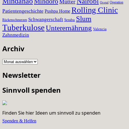
Mindanao
Nairobi
Mindoro
Mütter
Operation
Ocotal
Rolling Clinic
Patientengeschichte
Pushpa Home
Slum
Schwangerschaft
Serabu
Rückenschmerzen
Tuberkulose
Unterernährung
Valencia
Zahnmedizin
Archiv
Archiv
Newsletter
Sinnvoll spenden
Finden Sie hier Ideen um sinnvoll zu spenden
Spenden & Helfen