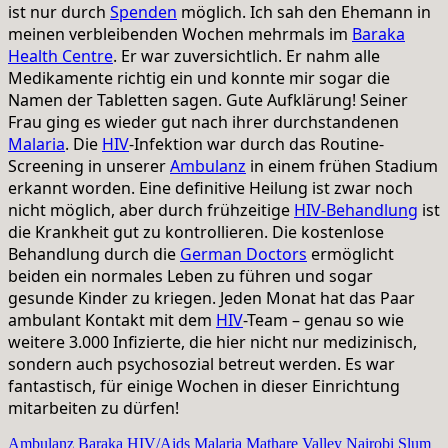
ist nur durch
Spenden
möglich. Ich sah den Ehemann in
meinen verbleibenden Wochen mehrmals im
Baraka
Health Centre
. Er war zuversichtlich. Er nahm alle
Medikamente richtig ein und konnte mir sogar die
Namen der Tabletten sagen. Gute Aufklärung! Seiner
Frau ging es wieder gut nach ihrer durchstandenen
Malaria
. Die
HIV
-Infektion war durch das Routine-
Screening in unserer
Ambulanz
in einem frühen Stadium
erkannt worden. Eine definitive Heilung ist zwar noch
nicht möglich, aber durch frühzeitige
HIV-Behandlung
ist
die Krankheit gut zu kontrollieren. Die kostenlose
Behandlung durch die
German Doctors
ermöglicht
beiden ein normales Leben zu führen und sogar
gesunde Kinder zu kriegen. Jeden Monat hat das Paar
ambulant Kontakt mit dem
HIV
-Team – genau so wie
weitere 3.000 Infizierte, die hier nicht nur medizinisch,
sondern auch psychosozial betreut werden. Es war
fantastisch, für einige Wochen in dieser Einrichtung
mitarbeiten zu dürfen!
Ambulanz
Baraka
HIV/Aids
Malaria
Mathare Valley
Nairobi
Slum