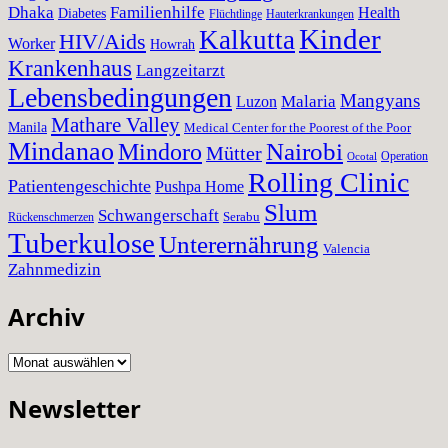
Dhaka
Familienhilfe
Health
Diabetes
Flüchtlinge
Hauterkrankungen
Kinder
Kalkutta
HIV/Aids
Worker
Howrah
Krankenhaus
Langzeitarzt
Lebensbedingungen
Mangyans
Malaria
Luzon
Mathare Valley
Manila
Medical Center for the Poorest of the Poor
Mindanao
Nairobi
Mindoro
Mütter
Operation
Ocotal
Rolling Clinic
Patientengeschichte
Pushpa Home
Slum
Schwangerschaft
Serabu
Rückenschmerzen
Tuberkulose
Unterernährung
Valencia
Zahnmedizin
Archiv
Archiv
Newsletter