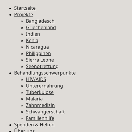
Startseite
Projekte
Bangladesch
Griechenland
Indien
Kenia
Nicaragua
Philippinen
Sierra Leone
Seenotrettung
Behandlungsschwerpunkte
HIV/AIDS
Unterernährung
Tuberkulose
Malaria
Zahnmedizin
Schwangerschaft
Familienhilfe
Spenden & Helfen
Über uns