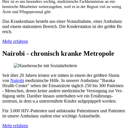
Hier ist es uns be­sonders wichtig, medizinische Fach­kenntnisse an ein­
heimische Mit­arbeiter weiter­zu­geben, weil es in der Region viel zu wenig
Ärzte und Pflege­personal gibt.
Das Kranken
haus be
steht aus einer Not
auf
nahme, einer Ambulanz
und einem stationären Be
reich. Die Kinder
station ist der größte Be
reich.
Mehr erfahren
Nairobi - chronisch kranke Metropole
Seit über 20 Jahren leisten wir mitten in einem der größten Slums
von
Nairobi
medizinische Hilfe. In unserer Ambulanz "Baraka
Health Center" sehen die Ein­satz­ärzte täglich 250 bis 300 Patienten
- Menschen, denen keine andere medizinische Ver­sorgung zur Ver­
fügung steht. Darüber hinaus unter­halten wir ein Er­nährungs­
zentrum, in dem u.a unter­er­nährte Kinder auf­ge­päppelt werden.
Für 3.000 HIV-Patienten und aids­kranke Patientinnen und Patienten
ist unsere Ambulanz zu­dem eine wichtige Anlauf­stelle.
Mehr erfahren