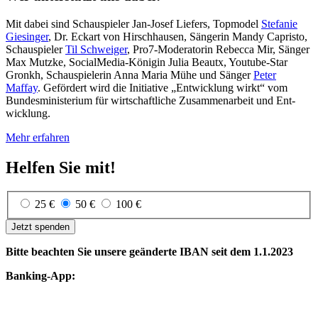
Mit dabei sind Schau­spieler Jan-Josef Liefers, Top­model
Stefanie
Giesinger
, Dr. Eckart von Hirsch­hausen, Sängerin Mandy Capristo,
Schau­spieler
Til Schweiger
, Pro7-Moderatorin Rebecca Mir, Sänger
Max Mutzke, SocialMedia-Königin Julia Beautx, Youtube-Star
Gronkh, Schau­spielerin Anna Maria Mühe und Sänger
Peter
Maffay
. Ge­fördert wird die Initiative „Ent­wicklung wirkt“ vom
Bundes­ministerium für wirt­schaftliche Zu­sammen­arbeit und Ent­
wicklung.
Mehr erfahren
Helfen Sie mit!
25 €
50 €
100 €
Jetzt spenden
Bitte beachten Sie unsere geänderte IBAN seit dem 1.1.2023
Banking-App: