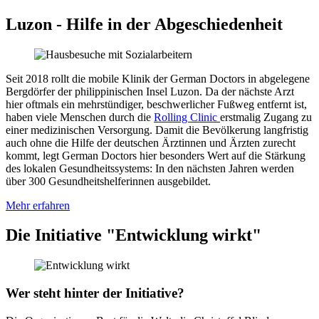
Luzon - Hilfe in der Ab­geschieden­heit
Seit 2018 rollt die mobile Klinik der German Doctors in ab
ge
legene
Berg
dörfer der philippinischen Insel Luzon. Da der nächste Arzt
hier oft
mals ein mehr
stündiger, be
schwer
licher Fußweg ent
fernt ist,
haben viele Menschen durch die
Rolling Clinic
erst
malig Zu
gang zu
einer medizinischen Ver
sorgung. Damit die Be
völkerung lang
fristig
auch ohne die Hilfe der deutschen Ärztinnen und Ärzten zurecht
kommt, legt German Doctors hier be
sonders Wert auf die Stärkung
des lokalen Ge
sund
heits
systems: In den nächsten Jahren werden
über 300 Ge
sund
heits
helferinnen aus
ge
bildet.
Mehr erfahren
Die Initiative "Entwicklung wirkt"
Wer steht hinter der Initiative?