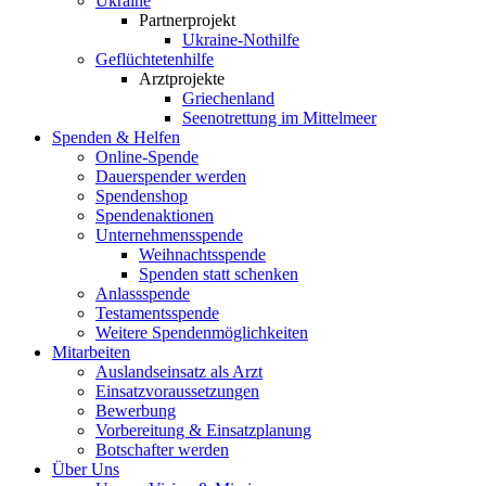
Ukraine
Partnerprojekt
Ukraine-Nothilfe
Geflüchtetenhilfe
Arztprojekte
Griechenland
Seenotrettung im Mittelmeer
Spenden & Helfen
Online-Spende
Dauerspender werden
Spendenshop
Spendenaktionen
Unternehmens­spende
Weihnachtsspende
Spenden statt schenken
Anlassspende
Testamentsspende
Weitere Spenden­möglichkeiten
Mitarbeiten
Auslandseinsatz als Arzt
Einsatzvoraussetzungen
Bewerbung
Vorbereitung & Einsatzplanung
Botschafter werden
Über Uns