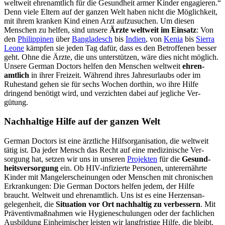
weltweit ehren­amtlich für die Gesund­heit armer Kinder engagieren.“
Denn v
iele Eltern auf der ganzen Welt haben nicht die Möglich­keit,
mit ihrem kranken Kind einen Arzt auf­zusuchen.
Um diesen
Menschen zu helfen, sind unsere
Ärzte welt­weit im Einsatz
: Von
den
Philippinen
über
Bangladesch
bis
Indien
, von
Kenia
bis
Sierra
Leone
kämpfen sie jeden Tag dafür, dass es den Be­troffenen besser
geht. Ohne die Ärzte, die uns unter­stützen, wäre dies nicht möglich.
Unsere German Doctors helfen den Menschen welt­weit
ehren­
amtlich
in ihrer Frei­zeit. Während ihres Jahres­urlaubs oder im
Ruhe­stand gehen sie für sechs Wochen dort­hin, wo ihre Hilfe
dringend be­nötigt wird, und ver­zichten dabei auf jegliche Ver­
gütung.
Nach­haltige Hilfe auf der ganzen Welt
German Doctors ist eine ärztliche Hilfs­organisation, die welt­weit
tätig ist. Da jeder Mensch das Recht auf eine medizinische Ver­
sorgung hat, setzen wir uns in unseren
Projekten
für die
Gesund­
heits­ver­sorgung
ein. Ob HIV-infizierte Personen, unter­ernährte
Kinder mit Mangel­erscheinungen oder Menschen mit chronischen
Er­krankungen: Die German Doctors helfen jedem, der Hilfe
braucht. Welt­weit und ehren­amtlich. Uns ist es eine Herzens­an­
gelegen­heit, die
Situation vor Ort nach­haltig zu ver­bessern
. Mit
Präventiv­maß­nahmen wie Hygiene­schulungen oder der fach­lichen
Aus­bildung Ein­heimischer leisten wir lang­fristige Hilfe, die bleibt.