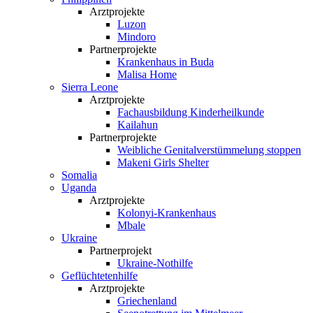
Arztprojekte
Luzon
Mindoro
Partnerprojekte
Krankenhaus in Buda
Malisa Home
Sierra Leone
Arztprojekte
Fachausbildung Kinderheilkunde
Kailahun
Partnerprojekte
Weibliche Genital­verstümmelung stoppen
Makeni Girls Shelter
Somalia
Uganda
Arztprojekte
Kolonyi-Krankenhaus
Mbale
Ukraine
Partnerprojekt
Ukraine-Nothilfe
Geflüchtetenhilfe
Arztprojekte
Griechenland