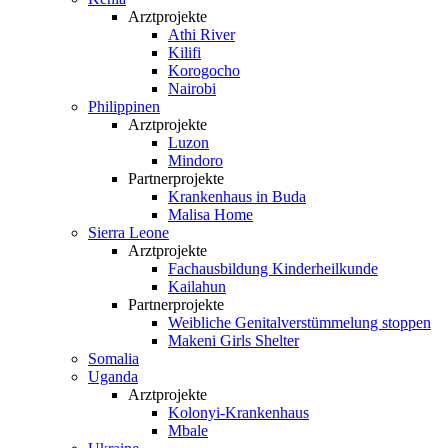
Arztprojekte
Athi River
Kilifi
Korogocho
Nairobi
Philippinen
Arztprojekte
Luzon
Mindoro
Partnerprojekte
Krankenhaus in Buda
Malisa Home
Sierra Leone
Arztprojekte
Fachausbildung Kinderheilkunde
Kailahun
Partnerprojekte
Weibliche Genital­verstümmelung stoppen
Makeni Girls Shelter
Somalia
Uganda
Arztprojekte
Kolonyi-Krankenhaus
Mbale