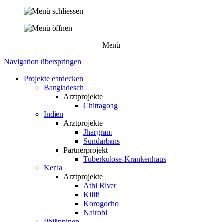
Menü
Navigation überspringen
Projekte entdecken
Bangladesch
Arztprojekte
Chittagong
Indien
Arztprojekte
Jhargram
Sundarbans
Partnerprojekt
Tuberkulose-Krankenhaus
Kenia
Arztprojekte
Athi River
Kilifi
Korogocho
Nairobi
Philippinen