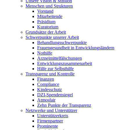
Unsere Vision & Mission
Menschen und Strukturen
Vorstand
Mitarbeitende
Präsidium
Kuratorium
Grundsätze der Arbeit
Schwerpunkte unserer Arbeit
Behandlungs­schwerpunkte
Frauengesundheit in Entwicklungsländern
Nothilfe
Arzneimittel­fälschungen
Entwicklungs­zusammenarbeit
Hilfe zur Selbsthilfe
Transparenz und Kontrolle
Finanzen
Compliance
Kindesschutz
DZI-Spendensiegel
Atmosfair
Zehn Punkte der Transparenz
Netzwerke und Unterstützer
Unterstützerkreis
Firmenpartner
Prominente