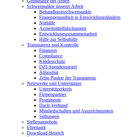
Grundsätze der Arbeit
Schwerpunkte unserer Arbeit
Behandlungs­schwerpunkte
Frauengesundheit in Entwicklungsländern
Nothilfe
Arzneimittel­fälschungen
Entwicklungs­zusammenarbeit
Hilfe zur Selbsthilfe
Transparenz und Kontrolle
Finanzen
Compliance
Kindesschutz
DZI-Spendensiegel
Atmosfair
Zehn Punkte der Transparenz
Netzwerke und Unterstützer
Unterstützerkreis
Firmenpartner
Prominente
Dach-Verbund
Mitgliedschaften und Auszeichnungen
Stiftungen
Stellenangebote
Ehrenamt
Download-Bereich