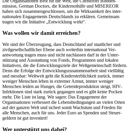
Die Organisationen Brot für die Welt, die Christoffel Blinden­
mission, German Doctors, die Kinder­nothilfe und MISEREOR
haben sich zusammen­ge­schlossen, um die Wirksam­keit des inter­
nationalen Engagements Deutsch­lands zu er­klären. Gemein­sam
tragen wir die Initiative „Ent­wicklung wirkt“.
Was wollen wir damit er­reichen?
Wir sind der Über­zeugung, dass Deutsch­land auf staat­licher und
zivil­gesell­schaftlicher Ebene auch weiter­hin inter­national Ver­
antwortung tragen muss und nicht nach­lassen darf in der Unter­
stützung und Aus­stattung von Fonds, Pro­grammen und lokalen
Initiativen, die die Ent­wicklungs­ziele der Welt­gemeinschaft fördern.
Denn die Er­folge der Ent­wicklungs­zusammen­arbeit sind viel­fältig
und mess­bar: Welt­weit geht die Kinder­sterblich­keit zurück, immer
weniger Menschen leben in extremer Armut, immer weniger
Menschen leiden an Hunger, die Getreide­produktion steigt, HIV-
Infektionen sind stark zurück ge­gangen und es gibt keine Pocken
mehr. Die Liste ist lang. Wir sagen: Das Engagement der
Organisationen ver­bessert die Lebens­bedingungen an vielen Orten
auf der ganzen Welt und sichert somit Wachs­tum und Frieden für
alle Menschen, auch für uns. Jeder Euro an Spenden und Steuer­
geldern ist gut investiert!
Wer unter­stützt uns dabei?