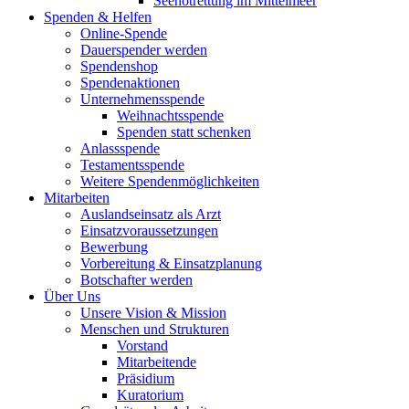
Seenotrettung im Mittelmeer
Spenden & Helfen
Online-Spende
Dauerspender werden
Spendenshop
Spendenaktionen
Unternehmens­spende
Weihnachtsspende
Spenden statt schenken
Anlassspende
Testamentsspende
Weitere Spenden­möglichkeiten
Mitarbeiten
Auslandseinsatz als Arzt
Einsatzvoraussetzungen
Bewerbung
Vorbereitung & Einsatzplanung
Botschafter werden
Über Uns
Unsere Vision & Mission
Menschen und Strukturen
Vorstand
Mitarbeitende
Präsidium
Kuratorium