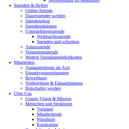
Seenotrettung im Mittelmeer
Spenden & Helfen
Online-Spende
Dauerspender werden
Spendenshop
Spendenaktionen
Unternehmens­spende
Weihnachtsspende
Spenden statt schenken
Anlassspende
Testamentsspende
Weitere Spenden­möglichkeiten
Mitarbeiten
Auslandseinsatz als Arzt
Einsatzvoraussetzungen
Bewerbung
Vorbereitung & Einsatzplanung
Botschafter werden
Über Uns
Unsere Vision & Mission
Menschen und Strukturen
Vorstand
Mitarbeitende
Präsidium
Kuratorium