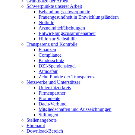
Grundsätze der Arbeit
Schwerpunkte unserer Arbeit
Behandlungs­schwerpunkte
Frauengesundheit in Entwicklungsländern
Nothilfe
Arzneimittel­fälschungen
Entwicklungs­zusammenarbeit
Hilfe zur Selbsthilfe
Transparenz und Kontrolle
Finanzen
Compliance
Kindesschutz
DZI-Spendensiegel
Atmosfair
Zehn Punkte der Transparenz
Netzwerke und Unterstützer
Unterstützerkreis
Firmenpartner
Prominente
Dach-Verbund
Mitgliedschaften und Auszeichnungen
Stiftungen
Stellenangebote
Ehrenamt
Download-Bereich