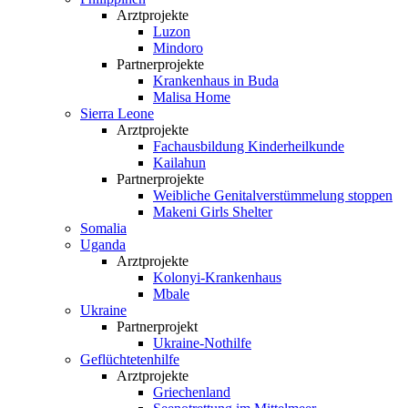
Arztprojekte
Luzon
Mindoro
Partnerprojekte
Krankenhaus in Buda
Malisa Home
Sierra Leone
Arztprojekte
Fachausbildung Kinderheilkunde
Kailahun
Partnerprojekte
Weibliche Genital­verstümmelung stoppen
Makeni Girls Shelter
Somalia
Uganda
Arztprojekte
Kolonyi-Krankenhaus
Mbale
Ukraine
Partnerprojekt
Ukraine-Nothilfe
Geflüchtetenhilfe
Arztprojekte
Griechenland