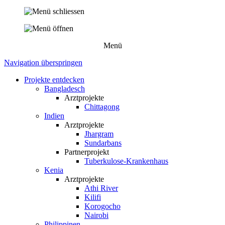
Menü
Navigation überspringen
Projekte entdecken
Bangladesch
Arztprojekte
Chittagong
Indien
Arztprojekte
Jhargram
Sundarbans
Partnerprojekt
Tuberkulose-Krankenhaus
Kenia
Arztprojekte
Athi River
Kilifi
Korogocho
Nairobi
Philippinen