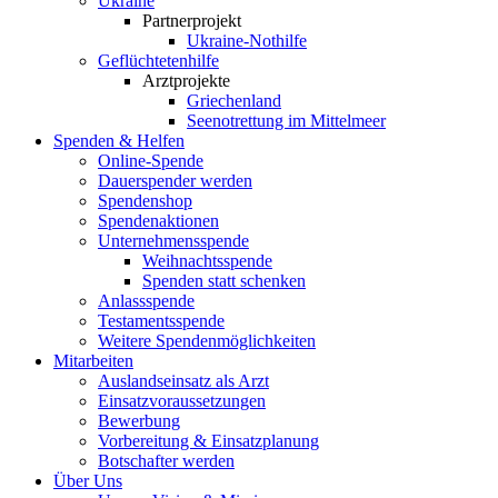
Ukraine
Partnerprojekt
Ukraine-Nothilfe
Geflüchtetenhilfe
Arztprojekte
Griechenland
Seenotrettung im Mittelmeer
Spenden & Helfen
Online-Spende
Dauerspender werden
Spendenshop
Spendenaktionen
Unternehmens­spende
Weihnachtsspende
Spenden statt schenken
Anlassspende
Testamentsspende
Weitere Spenden­möglichkeiten
Mitarbeiten
Auslandseinsatz als Arzt
Einsatzvoraussetzungen
Bewerbung
Vorbereitung & Einsatzplanung
Botschafter werden
Über Uns