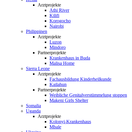
Arztprojekte
Athi River
Kilifi
Korogocho
Nairobi
Philippinen
Arztprojekte
Luzon
Mindoro
Partnerprojekte
Krankenhaus in Buda
Malisa Home
Sierra Leone
Arztprojekte
Fachausbildung Kinderheilkunde
Kailahun
Partnerprojekte
Weibliche Genital­verstümmelung stoppen
Makeni Girls Shelter
Somalia
Uganda
Arztprojekte
Kolonyi-Krankenhaus
Mbale