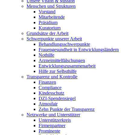
Unsere Vision & Mission
Menschen und Strukturen
Vorstand
Mitarbeitende
Präsidium
Kuratorium
Grundsätze der Arbeit
Schwerpunkte unserer Arbeit
Behandlungs­schwerpunkte
Frauengesundheit in Entwicklungsländern
Nothilfe
Arzneimittel­fälschungen
Entwicklungs­zusammenarbeit
Hilfe zur Selbsthilfe
Transparenz und Kontrolle
Finanzen
Compliance
Kindesschutz
DZI-Spendensiegel
Atmosfair
Zehn Punkte der Transparenz
Netzwerke und Unterstützer
Unterstützerkreis
Firmenpartner
Prominente