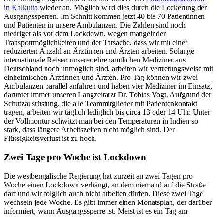
in Kalkutta
wieder an. Möglich wird dies durch die Lockerung der
Ausgangssperren. Im Schnitt kommen jetzt 40 bis 70 Patientinnen
und Patienten in unsere Ambulanzen. Die Zahlen sind noch
niedriger als vor dem Lockdown, wegen mangelnder
Transportmöglichkeiten und der Tatsache, dass wir mit einer
reduzierten Anzahl an Ärztinnen und Ärzten arbeiten. Solange
internationale Reisen unserer ehrenamtlichen Mediziner aus
Deutschland noch unmöglich sind, arbeiten wir vertretungsweise mit
einheimischen Ärztinnen und Ärzten. Pro Tag können wir zwei
Ambulanzen parallel anfahren und haben vier Mediziner im Einsatz,
darunter immer unseren Langzeitarzt Dr. Tobias Vogt. Aufgrund der
Schutzausrüstung, die alle Teammitglieder mit Patientenkontakt
tragen, arbeiten wir täglich lediglich bis circa 13 oder 14 Uhr. Unter
der Vollmontur schwitzt man bei den Temperaturen in Indien so
stark, dass längere Arbeitszeiten nicht möglich sind. Der
Flüssigkeitsverlust ist zu hoch.
Zwei Tage pro Woche ist Lockdown
Die westbengalische Regierung hat zurzeit an zwei Tagen pro
Woche einen Lockdown verhängt, an dem niemand auf die Straße
darf und wir folglich auch nicht arbeiten dürfen. Diese zwei Tage
wechseln jede Woche. Es gibt immer einen Monatsplan, der darüber
informiert, wann Ausgangssperre ist. Meist ist es ein Tag am