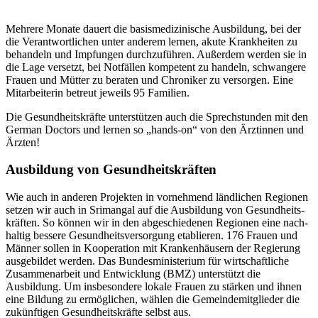
Mehrere Monate dauert die basis­medizinische Ausbildung, bei der
die Verant­wortlichen unter anderem lernen, akute Krank­heiten zu
behandeln und Impfungen durchzu­führen. Außer­dem werden sie in
die Lage versetzt, bei Not­fällen kompe­tent zu handeln, schwangere
Frauen und Mütter zu beraten und Chroniker zu versorgen. Eine
Mitar­beiterin betreut jeweils 95 Familien.
Die Gesund­heits­kräfte unter­stützen auch die Sprech­stunden mit den
German Doctors und lernen so „hands-on“ von den Ärztinnen und
Ärzten!
Ausbildung von Gesund­heits­kräften
Wie auch in anderen Projekten in vorneh­mend ländlichen Regionen
setzen wir auch in Srimangal auf die Ausbildung von Gesund­heits­
kräften. So können wir in den abge­schiedenen Regionen eine nach­
haltig bessere Gesundheits­versorgung etablieren. 176 Frauen und
Männer sollen in Kooperation mit Kranken­häusern der Regierung
ausge­bildet werden. Das Bundes­ministerium für wirt­schaftliche
Zusammen­arbeit und Entwicklung (BMZ) unterstützt die
Ausbildung. Um insbe­sondere lokale Frauen zu stärken und ihnen
eine Bildung zu ermöglichen, wählen die Gemeinde­mitglieder die
zukünftigen Gesund­heits­kräfte selbst aus.