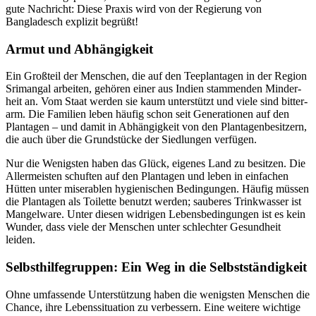
gute Nach­richt: Diese Praxis wird von der Regie­rung von
Bangladesch explizit begrüßt!
Armut und Abhängigkeit
Ein Groß­teil der Menschen, die auf den Tee­plantagen in der Region
Srimangal arbeiten, gehören einer aus Indien stamm­enden Minder­
heit an. Vom Staat werden sie kaum unter­stützt und viele sind bitter­
arm. Die Familien leben häufig schon seit Genera­tionen auf den
Plan­tagen – und damit in Abhän­gigkeit von den Plantagen­besitzern,
die auch über die Grund­stücke der Sied­lungen verfügen.
Nur die Wenigsten haben das Glück, eigenes Land zu besitzen. Die
Aller­meisten schuften auf den Plantagen und leben in einfachen
Hütten unter mise­rablen hygie­nischen Beding­ungen. Häufig müssen
die Plantagen als Toilette benutzt werden; sauberes Trink­wasser ist
Mangelware. Unter diesen widrigen Lebens­beding­ungen ist es kein
Wunder, dass viele der Menschen unter schlechter Gesund­heit
leiden.
Selbst­hilfe­gruppen: Ein Weg in die Selbst­ständigkeit
Ohne umfas­sende Unter­stützung haben die wenigsten Menschen die
Chance, ihre Lebens­situation zu verbessern. Eine weitere wichtige