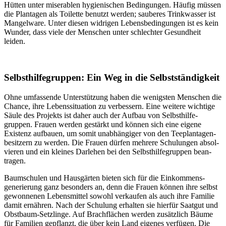
Hütten unter mise­rablen hygie­nischen Beding­ungen. Häufig müssen
die Plantagen als Toilette benutzt werden; sauberes Trink­wasser ist
Mangelware. Unter diesen widrigen Lebens­beding­ungen ist es kein
Wunder, dass viele der Menschen unter schlechter Gesund­heit
leiden.
Selbst­hilfe­gruppen: Ein Weg in die Selbst­ständigkeit
Ohne umfas­sende Unter­stützung haben die wenigsten Menschen die
Chance, ihre Lebens­situation zu verbessern. Eine weitere wichtige
Säule des Projekts ist daher auch der Aufbau von Selbst­hilfe­
gruppen. Frauen werden gestärkt und können sich eine eigene
Existenz aufbauen, um somit unab­hängiger von den Tee­plantagen­
besitzern zu werden. Die Frauen dürfen mehrere Schulungen absol­
vieren und ein kleines Dar­lehen bei den Selbst­hilfe­gruppen bean­
tragen.
Baum­schulen und Haus­gärten bieten sich für die Ein­kommens­
generierung ganz besonders an, denn die Frauen können ihre selbst
gewonnenen Lebens­mittel sowohl verkaufen als auch ihre Familie
damit ernähren. Nach der Schulung erhalten sie hierfür Saatgut und
Obst­baum-Setzlinge. Auf Brach­flächen werden zusätzlich Bäume
für Familien gepflanzt, die über kein Land eigenes verfügen. Die