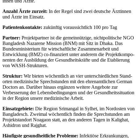
innen und Ärzte.
Anzahl Ärzte zurzeit:
In der Regel sind zwei deutsche Ärzt­innen
und Ärzte im Einsatz.
Patienten­kontakte:
zukün­ftig voraus­sichtlich 100 pro Tag
Partner:
Projekt­partner ist die gemein­nützige, nicht­politische NGO
Bangladesh Nazarene Mission (BNM) mit Sitz in Dhaka. Das
Bundes­ministerium für wirt­schaft­liche Zusammen­arbeit und
Entwick­lung (BMZ) co-finanziert unter anderem die Projekt­kompo­
nenten der Aus­bildung der Gesund­heits­kräfte und die Etab­lierung
von WASH-Strukturen.
Struktur:
Wir bieten wöchent­lich an vier unter­schied­lichen Stand­
orten medi­zinische Sprech­stunden mit den ehren­amt­lichen German
Doctors an. Darüber hinaus ergänzen weitere Ange­bote zur
Verbesse­rung der Lebens­beding­ungen und der Gesund­heits­situation
in der Region unsere medi­zinische Arbeit.
Einsatz­gebiete:
Die Region Srimangal in Sylhet, im Nordosten von
Bangla­desch. Zweimal wöchent­lich finden die Sprech­stunden am
Projekt­standort Noagaon statt, an den anderen Tagen in Kalighat,
Ashidron und Rajghat.
Häufigste gesund­heit­liche Probleme:
Infek­tiöse Erkrank­ungen,