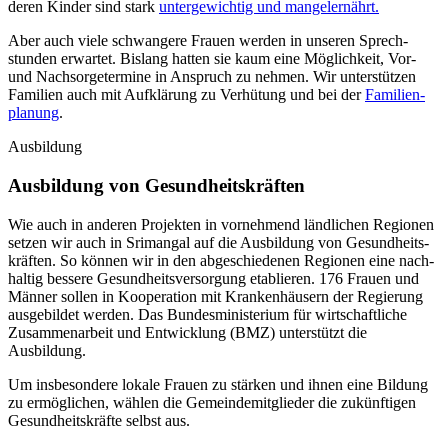
deren Kinder sind stark
unter­gewichtig und mangel­ernährt.
Aber auch viele schwangere Frauen werden in unseren Sprech­
stunden erwartet. Bislang hatten sie kaum eine Möglich­keit, Vor-
und Nach­sorge­termine in Anspruch zu nehmen. Wir unter­stützen
Familien auch mit Auf­klärung zu Verhü­tung und bei der
Familien­
planung
.
Ausbildung
Ausbildung von Gesund­heits­kräften
Wie auch in anderen Projekten in vorneh­mend ländlichen Regionen
setzen wir auch in Srimangal auf die Ausbildung von Gesund­heits­
kräften. So können wir in den abge­schiedenen Regionen eine nach­
haltig bessere Gesundheits­versorgung etablieren. 176 Frauen und
Männer sollen in Kooperation mit Kranken­häusern der Regierung
ausge­bildet werden. Das Bundes­ministerium für wirt­schaftliche
Zusammen­arbeit und Entwicklung (BMZ) unterstützt die
Ausbildung.
Um insbe­sondere lokale Frauen zu stärken und ihnen eine Bildung
zu ermöglichen, wählen die Gemeinde­mitglieder die zukünftigen
Gesund­heits­kräfte selbst aus.