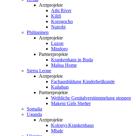
Arztprojekte
Athi River
Kilifi
Korogocho
Nairobi
Philippinen
Arztprojekte
Luzon
Mindoro
Partnerprojekte
Krankenhaus in Buda
Malisa Home
Sierra Leone
Arztprojekte
Fachausbildung Kinderheilkunde
Kailahun
Partnerprojekte
Weibliche Genital­verstümmelung stoppen
Makeni Girls Shelter
Somalia
Uganda
Arztprojekte
Kolonyi-Krankenhaus
Mbale