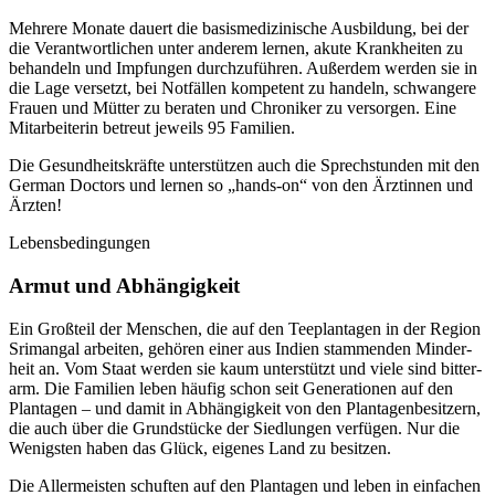
Mehrere Monate dauert die basis­medizinische Ausbildung, bei der
die Verant­wortlichen unter anderem lernen, akute Krank­heiten zu
behandeln und Impfungen durchzu­führen. Außer­dem werden sie in
die Lage versetzt, bei Not­fällen kompe­tent zu handeln, schwangere
Frauen und Mütter zu beraten und Chroniker zu versorgen. Eine
Mitar­beiterin betreut jeweils 95 Familien.
Die Gesund­heits­kräfte unter­stützen auch die Sprech­stunden mit den
German Doctors und lernen so „hands-on“ von den Ärztinnen und
Ärzten!
Lebens­bedingungen
Armut und Abhängigkeit
Ein Groß­teil der Menschen, die auf den Tee­plantagen in der Region
Srimangal arbeiten, gehören einer aus Indien stamm­enden Minder­
heit an. Vom Staat werden sie kaum unter­stützt und viele sind bitter­
arm. Die Familien leben häufig schon seit Genera­tionen auf den
Plan­tagen – und damit in Abhän­gigkeit von den Plantagen­besitzern,
die auch über die Grund­stücke der Sied­lungen verfügen. Nur die
Wenigsten haben das Glück, eigenes Land zu besitzen.
Die Aller­meisten schuften auf den Plantagen und leben in einfachen