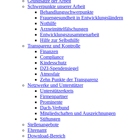
Grundsätze der Arbeit
Schwerpunkte unserer Arbeit
Behandlungs­schwerpunkte
Frauengesundheit in Entwicklungsländern
Nothilfe
Arzneimittel­fälschungen
Entwicklungs­zusammenarbeit
Hilfe zur Selbsthilfe
Transparenz und Kontrolle
Finanzen
Compliance
Kindesschutz
DZI-Spendensiegel
Atmosfair
Zehn Punkte der Transparenz
Netzwerke und Unterstützer
Unterstützerkreis
Firmenpartner
Prominente
Dach-Verbund
Mitgliedschaften und Auszeichnungen
Stiftungen
Stellenangebote
Ehrenamt
Download-Bereich