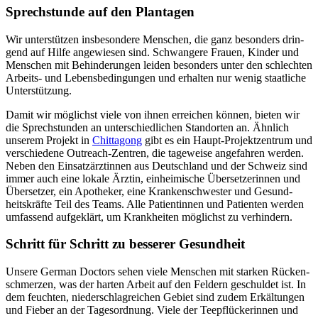
Sprech­stunde auf den Plantagen
Wir unter­stützen insbesondere Menschen, die ganz beson­ders drin­
gend auf Hilfe ange­wiesen sind. Schwan­gere Frauen, Kinder und
Menschen mit Behin­derungen leiden beson­ders unter den schlechten
Arbeits- und Lebens­bedingungen und erhalten nur wenig staat­liche
Unter­stützung.
Damit wir möglichst viele von ihnen erreichen können, bieten wir
die Sprech­stunden an unter­schied­lichen Stand­orten an. Ähnlich
unserem Projekt in
Chittagong
gibt es ein Haupt-Projekt­zentrum und
verschie­dene Outreach-Zentren, die tage­weise ange­fahren werden.
Neben den Einsatz­ärztinnen aus Deutschland und der Schweiz sind
immer auch eine lokale Ärztin, einhei­mische Über­setzerinnen und
Über­setzer, ein Apotheker, eine Kranken­schwester und Gesund­
heits­kräfte Teil des Teams. Alle Patientinnen und Patienten werden
umfassend aufgeklärt, um Krankheiten möglichst zu verhindern.
Schritt für Schritt zu besserer Gesundheit
Unsere German Doctors sehen viele Menschen mit starken Rücken­
schmerzen, was der harten Arbeit auf den Feldern geschuldet ist. In
dem feuchten, nieder­schlag­reichen Gebiet sind zudem Erkältungen
und Fieber an der Tage­sordnung. Viele der Tee­pflückerinnen und