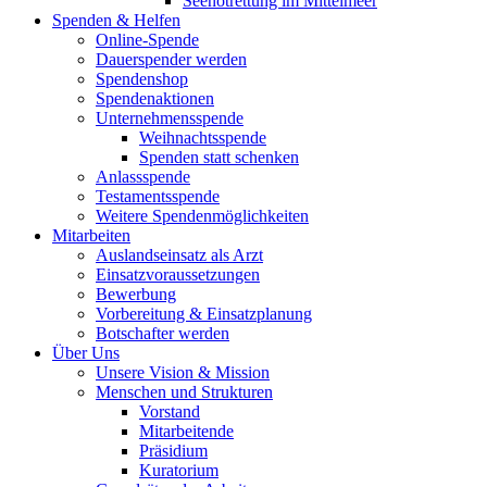
Seenotrettung im Mittelmeer
Spenden & Helfen
Online-Spende
Dauerspender werden
Spendenshop
Spendenaktionen
Unternehmens­spende
Weihnachtsspende
Spenden statt schenken
Anlassspende
Testamentsspende
Weitere Spenden­möglichkeiten
Mitarbeiten
Auslandseinsatz als Arzt
Einsatzvoraussetzungen
Bewerbung
Vorbereitung & Einsatzplanung
Botschafter werden
Über Uns
Unsere Vision & Mission
Menschen und Strukturen
Vorstand
Mitarbeitende
Präsidium
Kuratorium