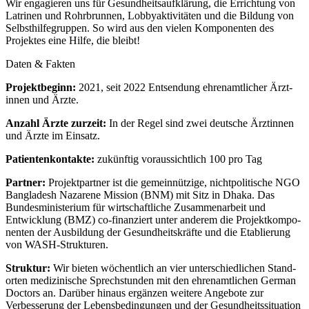
Wir enga­gieren uns für Gesund­heits­aufklärung, die Errich­tung von
Latrinen und Rohr­brunnen, Lobby­akti­vitäten und die Bildung von
Selbst­hilfe­gruppen.
So wird aus den vielen Kompo­nenten des
Projektes eine Hilfe, die bleibt!
Daten & Fakten
Projektbeginn:
2021, seit 2022 Ent­sen­dung ehren­amtlicher Ärzt­
innen und Ärzte.
Anzahl Ärzte zurzeit:
In der Regel sind zwei deutsche Ärzt­innen
und Ärzte im Einsatz.
Patienten­kontakte:
zukün­ftig voraus­sichtlich 100 pro Tag
Partner:
Projekt­partner ist die gemein­nützige, nicht­politische NGO
Bangladesh Nazarene Mission (BNM) mit Sitz in Dhaka. Das
Bundes­ministerium für wirt­schaft­liche Zusammen­arbeit und
Entwick­lung (BMZ) co-finanziert unter anderem die Projekt­kompo­
nenten der Aus­bildung der Gesund­heits­kräfte und die Etab­lierung
von WASH-Strukturen.
Struktur:
Wir bieten wöchent­lich an vier unter­schied­lichen Stand­
orten medi­zinische Sprech­stunden mit den ehren­amt­lichen German
Doctors an. Darüber hinaus ergänzen weitere Ange­bote zur
Verbesse­rung der Lebens­beding­ungen und der Gesund­heits­situation