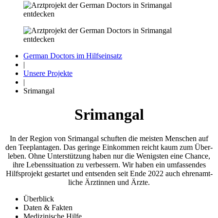
German Doctors im Hilfseinsatz
|
Unsere Projekte
|
Srimangal
Srimangal
In der Region von Srimangal schuften die meisten Menschen auf
den Tee­plan­tagen. Das geringe Ein­kommen reicht kaum zum Über­
leben. Ohne Unter­stützung haben nur die Wenigsten eine Chance,
ihre Lebens­situa­tion zu ver­bessern. Wir haben ein umfas­sendes
Hilfs­projekt gestartet und entsenden seit Ende 2022 auch ehren­amt­
liche Ärzt­innen und Ärzte.
Überblick
Daten & Fakten
Medizinische Hilfe