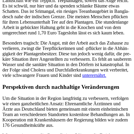
Land­schaft wie ein Teppich. Tee­plantagen, soweit das Auge reicht.
Es ist schwül, nur hier und da spen­den schlan­ke Bäu­me etwas
Schat­ten. Das ist Srimangal, ein riesiges Tee­anbau­gebiet in Bangla­
desch nahe der indi­schen Grenze. Die meisten Menschen pflücken
für ihren Lebens­unterhalt Tee auf den Plantagen. Die stunden­lange
Arbeit in gebückter Haltung geht in die Knochen und von dem
umge­rechnet rund 1,70 Euro Tage­slohn lässt es sich kaum leben.
Beson­ders tragisch: Die Angst, mit der Arbeit auch das Zuhause zu
verlieren, zwingt die Tee­pflücker­innen und -pflücker in die Abhän­
gigkeit der Plantagen­besitzer. Diese tun jedoch wenig dafür, die pre­
käre Situa­tion ihrer Ange­stellten zu ver­bessern. Es fehlt an sauberem
Wasser und die sani­täre Situation in den Dörfern ist katas­trophal. In
der Folge sind Cholera und Durch­fall­erkrank­ungen weit verbreitet,
viele schwangere Frauen und Kinder sind
unter­ernährt.
Perspektiven durch nach­haltige Verän­derungen
Um die Situation in der Region lang­fristig zu ver­bessern, verfolgen
wir einen ganz­heit­lichen Ansatz: Ehren­amtliche Ärzt­innen und
Ärzte aus Deutsch­land bieten gemeinsam mit einem einhei­mischen
Team an verschie­denen Stand­orten kosten­lose Behand­lungen an. In
Koopera­tion mit Kranken­häusern der Regie­rung
bilden wir zudem
176 Gesund­heits­kräfte aus.