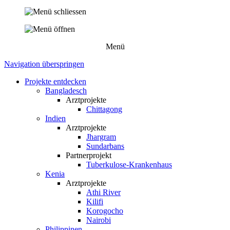
Menü
Navigation überspringen
Projekte entdecken
Bangladesch
Arztprojekte
Chittagong
Indien
Arztprojekte
Jhargram
Sundarbans
Partnerprojekt
Tuberkulose-Krankenhaus
Kenia
Arztprojekte
Athi River
Kilifi
Korogocho
Nairobi
Philippinen