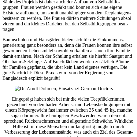
Säule des Projekts ist daher auch der Aufbau von Selbst­hilfe­
gruppen. Frauen werden gestärkt und können sich eine eigene
Existenz aufbauen, um somit unab­hängiger von den Tee­plantagen­
besitzern zu werden. Die Frauen dürfen mehrere Schulungen absol­
vieren und ein kleines Dar­lehen bei den Selbst­hilfe­gruppen bean­
tragen.
Baum­schulen und Haus­gärten bieten sich für die Ein­kommens­
generierung ganz besonders an, denn die Frauen können ihre selbst
gewonnenen Lebens­mittel sowohl verkaufen als auch ihre Familie
damit ernähren. Nach der Schulung erhalten sie hierfür Saatgut und
Obst­baum-Setzlinge. Auf Brach­flächen werden zusätzlich Bäume
für Familien gepflanzt, die über kein Land eigenes verfügen. Die
gute Nach­richt: Diese Praxis wird von der Regie­rung von
Bangladesch explizit begrüßt!
Einge­prägt haben sich bei mir die vielen Tee­pflücker­innen,
gezeichnet von den harten Arbeits- und Lebens­beding­ungen mit
einem Körper­gewicht fast immer zwischen 35 und 45 kg, manche
sogar darunter. Ihre häufigsten Beschwerden waren dement­
sprechend Rücken­schmerzen und allge­meine Schwäche. Wirkliche
Hilfe ist für diese Menschen nur lang­fristig mög­lich durch
Verbesserung der Lebens­umstände, was auch ein Ziel des Gesamt­