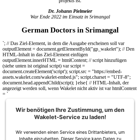
projekts ist.
Dr. Johann Pielmeier
War Ende 2022 im Einsatz in Srimangal
German Doctors in Srimangal
`; // Das Ziel-Element, in dem die Ausgabe erscheinen soll var
outputElement = document.getElementById("gp_wakelet"); // Den
HTML-Inhalt in das Ziel-Element einfügen
outputElement.innerHTML = htmlContent; // script hinzufügen
(siehe unten ist original script) var script =
document.createElement('script'); script.src = "https://embed-
assets.wakelet.com/wakelet-embed.js"; script.charset = "UTF-8";
document.head.appendChild(script); }else{ // HTML-Inhalt, der
angezeigt werden soll, wenn Wakelet nicht aktiv ist var htmlContent
= `
Wir benötigen Ihre Zustimmung, um den
Wakelet-Service zu laden!
Wir verwenden einen Service eines Drittanbieters, um
Inhalte einzubetten. Dieser Service kann Daten zu