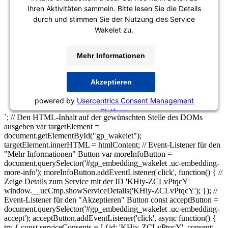
Ihren Aktivitäten sammeln. Bitte lesen Sie die Details
durch und stimmen Sie der Nutzung des Service
Wakelet zu.
Mehr Informationen
Akzeptieren
powered by
Usercentrics Consent Management
Platform
`; // Den HTML-Inhalt auf der gewünschten Stelle des DOMs
ausgeben var targetElement =
document.getElementById("gp_wakelet");
targetElement.innerHTML = htmlContent; // Event-Listener für den
"Mehr Informationen" Button var moreInfoButton =
document.querySelector('#gp_embedding_wakelet .uc-embedding-
more-info'); moreInfoButton.addEventListener('click', function() { //
Zeige Details zum Service mit der ID 'KHiy-ZCLvPtqcY'
window.__ucCmp.showServiceDetails('KHiy-ZCLvPtqcY'); }); //
Event-Listener für den "Akzeptieren" Button const acceptButton =
document.querySelector('#gp_embedding_wakelet .uc-embedding-
accept'); acceptButton.addEventListener('click', async function() {
try { const serviceConsents = [ {id: 'KHiy-ZCLvPtqcY', consent: