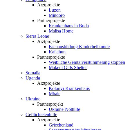
Arztprojekte
Luzon
Mindoro
Partnerprojekte
Krankenhaus in Buda
Malisa Home
Sierra Leone
Arztprojekte
Fachausbildung Kinderheilkunde
Kailahun
Partnerprojekte
Weibliche Genital­verstümmelung stoppen
Makeni Girls Shelter
Somalia
Uganda
Arztprojekte
Kolonyi-Krankenhaus
Mbale
Ukraine
Partnerprojekt
Ukraine-Nothilfe
Geflüchtetenhilfe
Arztprojekte
Griechenland