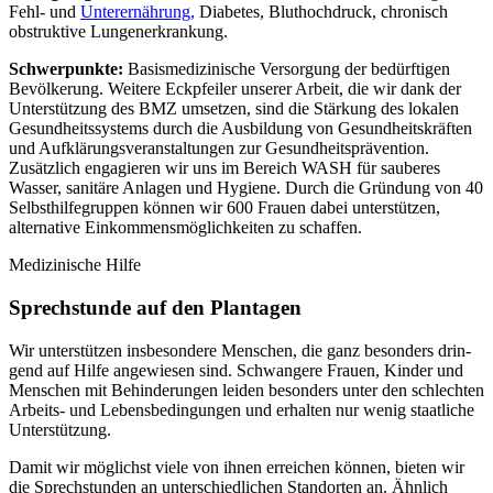
Fehl- und
Unter­ernährung,
Diabetes, Blut­hoch­druck, chronisch
obstruktive Lungen­erkrankung.
Schwer­punkte:
Basis­medi­zinische Versor­gung der bedürf­tigen
Bevöl­kerung. Weitere Eck­pfeiler unserer Arbeit, die wir dank der
Unter­stützung des BMZ umsetzen, sind die Stär­kung des lokalen
Gesund­heits­systems durch die Ausbildung von Gesund­heits­kräften
und Auf­klärungs­veran­staltungen zur Gesund­heits­prävention.
Zusätzlich enga­gieren wir uns im Bereich WASH für sauberes
Wasser, sani­täre Anlagen und Hygiene. Durch die Gründung von 40
Selbst­hilfe­gruppen können wir 600 Frauen dabei unter­stützen,
alternative Einkommens­möglich­keiten zu schaffen.
Medizinische Hilfe
Sprech­stunde auf den Plantagen
Wir unter­stützen insbesondere Menschen, die ganz beson­ders drin­
gend auf Hilfe ange­wiesen sind. Schwan­gere Frauen, Kinder und
Menschen mit Behin­derungen leiden beson­ders unter den schlechten
Arbeits- und Lebens­bedingungen und erhalten nur wenig staat­liche
Unter­stützung.
Damit wir möglichst viele von ihnen erreichen können, bieten wir
die Sprech­stunden an unter­schied­lichen Stand­orten an. Ähnlich