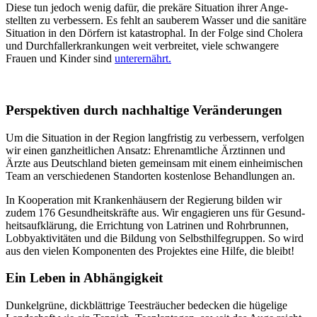
Diese tun jedoch wenig dafür, die pre­käre Situa­tion ihrer Ange­
stellten zu ver­bessern. Es fehlt an sauberem Wasser und die sani­täre
Situation in den Dörfern ist katas­trophal. In der Folge sind Cholera
und Durch­fall­erkrank­ungen weit verbreitet, viele schwangere
Frauen und Kinder sind
unter­ernährt.
Perspektiven durch nach­haltige Verän­derungen
Um die Situation in der Region lang­fristig zu ver­bessern, verfolgen
wir einen ganz­heit­lichen Ansatz: Ehren­amtliche Ärzt­innen und
Ärzte aus Deutsch­land bieten gemeinsam mit einem einhei­mischen
Team an verschie­denen Stand­orten kosten­lose Behand­lungen an.
In Koopera­tion mit Kranken­häusern der Regie­rung
bilden wir
zudem 176 Gesund­heits­kräfte aus.
Wir enga­gieren uns für Gesund­
heits­aufklärung, die Errich­tung von Latrinen und Rohr­brunnen,
Lobby­akti­vitäten und die Bildung von
Selbst­hilfe­gruppen.
So wird
aus den vielen Kompo­nenten des Projektes eine Hilfe, die bleibt!
Ein Leben in Abhän­gigkeit
Dunkel­grüne, dick­blättrige Tee­sträucher bedecken die hüge­lige