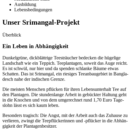
Ausbildung
Lebens­bedingungen
Unser Srimangal-Projekt
Überblick
Ein Leben in Abhän­gigkeit
Dunkel­grüne, dick­blättrige Tee­sträucher bedecken die hüge­lige
Land­schaft wie ein Teppich. Tee­plantagen, soweit das Auge reicht.
Es ist schwül, nur hier und da spen­den schlan­ke Bäu­me etwas
Schat­ten. Das ist Srimangal, ein riesiges Tee­anbau­gebiet in Bangla­
desch nahe der indi­schen Grenze.
Die meisten Menschen pflücken für ihren Lebens­unterhalt Tee auf
den Plantagen. Die stunden­lange Arbeit in gebückter Haltung geht
in die Knochen und von dem umge­rechnet rund 1,70 Euro Tage­
slohn lässt es sich kaum leben.
Beson­ders tragisch: Die Angst, mit der Arbeit auch das Zuhause zu
verlieren, zwingt die Tee­pflücker­innen und -pflücker in die Abhän­
gigkeit der Plantagen­besitzer.