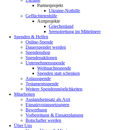
Ukraine
Partnerprojekt
Ukraine-Nothilfe
Geflüchtetenhilfe
Arztprojekte
Griechenland
Seenotrettung im Mittelmeer
Spenden & Helfen
Online-Spende
Dauerspender werden
Spendenshop
Spendenaktionen
Unternehmens­spende
Weihnachtsspende
Spenden statt schenken
Anlassspende
Testamentsspende
Weitere Spenden­möglichkeiten
Mitarbeiten
Auslandseinsatz als Arzt
Einsatzvoraussetzungen
Bewerbung
Vorbereitung & Einsatzplanung
Botschafter werden
Über Uns