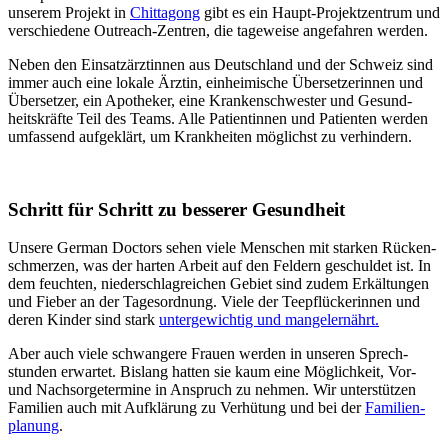
unserem Projekt in
Chittagong
gibt es ein Haupt-Projekt­zentrum und
verschie­dene Outreach-Zentren, die tage­weise ange­fahren werden.
Neben den Einsatz­ärztinnen aus Deutschland und der Schweiz sind
immer auch eine lokale Ärztin, einhei­mische Über­setzerinnen und
Über­setzer, ein Apotheker, eine Kranken­schwester und Gesund­
heits­kräfte Teil des Teams. Alle Patientinnen und Patienten werden
umfassend aufgeklärt, um Krankheiten möglichst zu verhindern.
Schritt für Schritt zu besserer Gesundheit
Unsere German Doctors sehen viele Menschen mit starken Rücken­
schmerzen, was der harten Arbeit auf den Feldern geschuldet ist. In
dem feuchten, nieder­schlag­reichen Gebiet sind zudem Erkältungen
und Fieber an der Tage­sordnung. Viele der Tee­pflückerinnen und
deren Kinder sind stark
unter­gewichtig und mangel­ernährt.
Aber auch viele schwangere Frauen werden in unseren Sprech­
stunden erwartet. Bislang hatten sie kaum eine Möglich­keit, Vor-
und Nach­sorge­termine in Anspruch zu nehmen. Wir unter­stützen
Familien auch mit Auf­klärung zu Verhü­tung und bei der
Familien­
planung
.