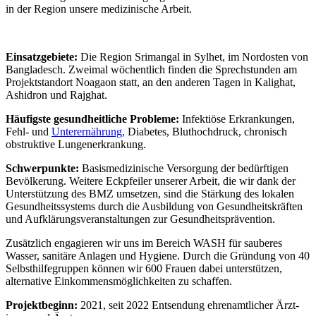
in der Region unsere medi­zinische Arbeit.
Einsatz­gebiete:
Die Region Srimangal in Sylhet, im Nordosten von
Bangla­desch. Zweimal wöchent­lich finden die Sprech­stunden am
Projekt­standort Noagaon statt, an den anderen Tagen in Kalighat,
Ashidron und Rajghat.
Häufigste gesund­heit­liche Probleme:
Infek­tiöse Erkrank­ungen,
Fehl- und
Unter­ernährung,
Diabetes, Blut­hoch­druck, chronisch
obstruktive Lungen­erkrankung.
Schwer­punkte:
Basis­medi­zinische Versor­gung der bedürf­tigen
Bevöl­kerung. Weitere Eck­pfeiler unserer Arbeit, die wir dank der
Unter­stützung des BMZ umsetzen, sind die Stär­kung des lokalen
Gesund­heits­systems durch die Ausbildung von Gesund­heits­kräften
und Auf­klärungs­veran­staltungen zur Gesund­heits­prävention.
Zusätzlich enga­gieren wir uns im Bereich WASH für sauberes
Wasser, sani­täre Anlagen und Hygiene. Durch die Gründung von 40
Selbst­hilfe­gruppen können wir 600 Frauen dabei unter­stützen,
alternative Einkommens­möglich­keiten zu schaffen.
Projektbeginn:
2021, seit 2022 Ent­sen­dung ehren­amtlicher Ärzt­