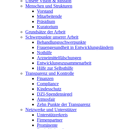
Unsere Vision & Mission
Menschen und Strukturen
Vorstand
Mitarbeitende
Präsidium
Kuratorium
Grundsätze der Arbeit
Schwerpunkte unserer Arbeit
Behandlungs­schwerpunkte
Frauengesundheit in Entwicklungsländern
Nothilfe
Arzneimittel­fälschungen
Entwicklungs­zusammenarbeit
Hilfe zur Selbsthilfe
Transparenz und Kontrolle
Finanzen
Compliance
Kindesschutz
DZI-Spendensiegel
Atmosfair
Zehn Punkte der Transparenz
Netzwerke und Unterstützer
Unterstützerkreis
Firmenpartner
Prominente