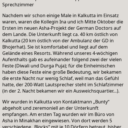
Sprechzimmer
Nachdem wir schon einige Male in Kalkutta im Einsatz
waren, waren die Kollegin Ina und ich Mitte Oktober die
Ersten im neuen Asha-Projekt der German Doctors auf
dem Lande. Die Unterkunft liegt ca. 40 km östlich von
Kalkutta (20 km östlich von der Ambulanz der GD in
Bhojerhat). Sie ist komfortabel und liegt auf dem
Gelände eines Resorts. Während unseres 4-wöchigen
Aufenthalts gab es aufeinander folgend zwei der vielen
Feste (Diwali und Durga Puja); für die Einheimischen
haben diese Feste eine große Bedeutung, wir bekamen
die erste Nacht nur wenig Schlaf, weil man das Gefühl
hatte, der 200-Watt Lautsprecher steht im Schlafzimmer
(in der 2. Nacht bekamen wir ein Ausweichsquartier…).
Wir wurden in Kalkutta von Kontaktmann „Bunty“
abgeholt und zeremoniell an der Unterkunft
empfangen. Am ersten Tag wurden wir im Büro von
Asha in Minakhan eingewiesen. Von dort werden 5
verschiedene „Blocks“ mit je 10 Dörfern betreut, bisher