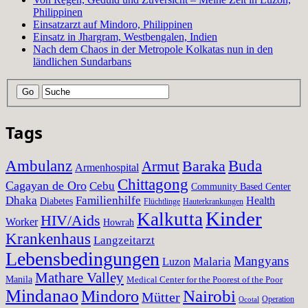
Philippinen
Einsatzarzt auf Mindoro, Philippinen
Einsatz in Jhargram, Westbengalen, Indien
Nach dem Chaos in der Metropole Kolkatas nun in den
ländlichen Sundarbans
Tags
Ambulanz
Baraka
Buda
Armut
Armenhospital
Chittagong
Cagayan de Oro
Cebu
Community Based Center
Dhaka
Familienhilfe
Health
Diabetes
Flüchtlinge
Hauterkrankungen
Kinder
Kalkutta
HIV/Aids
Worker
Howrah
Krankenhaus
Langzeitarzt
Lebensbedingungen
Mangyans
Malaria
Luzon
Mathare Valley
Manila
Medical Center for the Poorest of the Poor
Mindanao
Nairobi
Mindoro
Mütter
Operation
Ocotal