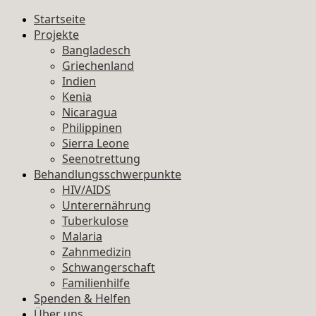
Startseite
Projekte
Bangladesch
Griechenland
Indien
Kenia
Nicaragua
Philippinen
Sierra Leone
Seenotrettung
Behandlungsschwerpunkte
HIV/AIDS
Unterernährung
Tuberkulose
Malaria
Zahnmedizin
Schwangerschaft
Familienhilfe
Spenden & Helfen
Über uns