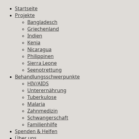
Startseite
Projekte
Bangladesch
Griechenland
Indien
Kenia
Nicaragua
Philippinen
Sierra Leone
Seenotrettung
Behandlungsschwerpunkte
HIV/AIDS
Unterernährung
Tuberkulose
Malaria
Zahnmedizin
Schwangerschaft
Familienhilfe
Spenden & Helfen
Über uns