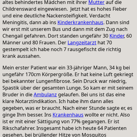
altes behindertes Mädchen mit ihrer
Mutter
auf die
Childrensward eingewiesen. Jetzt hat es hohes Fieber
und eine deutliche Nackensteifigkeit. Verdacht
Meningitis, dann ab ins
Kinderkrankenhaus
. Dann sind
wir erst mit unserem Bus und dann mit dem Zug nach
Chengail gefahren. Dort standen ungefähr 30
Kinder
, 60
Männer und 80 Frauen. Der
Langzeitarzt
hat 70
gestempelt ich habe noch 7 rausgefischt die richtig
krank aussahen.
Mein erster Patient war ein 33-jähriger Mann, 34 kg bei
ungefähr 170cm Körpergröße. Er hat keine Luft gekriegt
bei bekannter Lungenfibrose. Sein Druck war niedrig,
Spastik über der gesamten Lunge. So kam er mit seinem
Bruder in die
Ambulanz
gelaufen. Bei uns ist das eine
klare Notarztindikation. Ich habe ihm dann alles
gegeben, was er braucht. Nach einer Stunde sagte er, es
ginge Ihm besser. Ins
Krankenhaus
wollte er nicht. Also
ist er mit einer Sättigung von 77% gegangen. Er ist
Rikschafahrer. Insgesamt habe ich heute 64 Patienten
gesehen, bei brüllender Hitze von Mosquitos