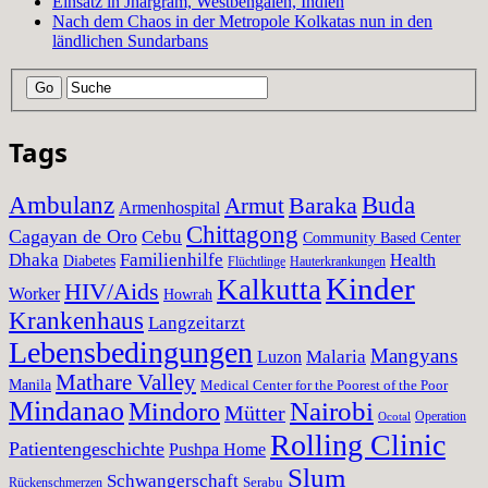
Einsatz in Jhargram, Westbengalen, Indien
Nach dem Chaos in der Metropole Kolkatas nun in den
ländlichen Sundarbans
Tags
Ambulanz
Baraka
Buda
Armut
Armenhospital
Chittagong
Cagayan de Oro
Cebu
Community Based Center
Dhaka
Familienhilfe
Health
Diabetes
Flüchtlinge
Hauterkrankungen
Kinder
Kalkutta
HIV/Aids
Worker
Howrah
Krankenhaus
Langzeitarzt
Lebensbedingungen
Mangyans
Malaria
Luzon
Mathare Valley
Manila
Medical Center for the Poorest of the Poor
Mindanao
Nairobi
Mindoro
Mütter
Operation
Ocotal
Rolling Clinic
Patientengeschichte
Pushpa Home
Slum
Schwangerschaft
Serabu
Rückenschmerzen