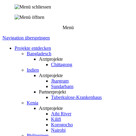
Menü
Navigation überspringen
Projekte entdecken
Bangladesch
Arztprojekte
Chittagong
Indien
Arztprojekte
Jhargram
Sundarbans
Partnerprojekt
Tuberkulose-Krankenhaus
Kenia
Arztprojekte
Athi River
Kilifi
Korogocho
Nairobi
Philippinen