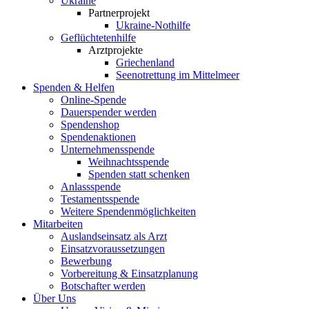
Ukraine
Partnerprojekt
Ukraine-Nothilfe
Geflüchtetenhilfe
Arztprojekte
Griechenland
Seenotrettung im Mittelmeer
Spenden & Helfen
Online-Spende
Dauerspender werden
Spendenshop
Spendenaktionen
Unternehmens­spende
Weihnachtsspende
Spenden statt schenken
Anlassspende
Testamentsspende
Weitere Spenden­möglichkeiten
Mitarbeiten
Auslandseinsatz als Arzt
Einsatzvoraussetzungen
Bewerbung
Vorbereitung & Einsatzplanung
Botschafter werden
Über Uns