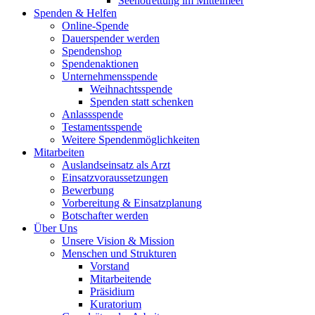
Seenotrettung im Mittelmeer
Spenden & Helfen
Online-Spende
Dauerspender werden
Spendenshop
Spendenaktionen
Unternehmens­spende
Weihnachtsspende
Spenden statt schenken
Anlassspende
Testamentsspende
Weitere Spenden­möglichkeiten
Mitarbeiten
Auslandseinsatz als Arzt
Einsatzvoraussetzungen
Bewerbung
Vorbereitung & Einsatzplanung
Botschafter werden
Über Uns
Unsere Vision & Mission
Menschen und Strukturen
Vorstand
Mitarbeitende
Präsidium
Kuratorium