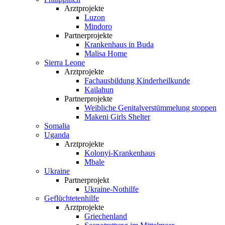
Arztprojekte
Luzon
Mindoro
Partnerprojekte
Krankenhaus in Buda
Malisa Home
Sierra Leone
Arztprojekte
Fachausbildung Kinderheilkunde
Kailahun
Partnerprojekte
Weibliche Genital­verstümmelung stoppen
Makeni Girls Shelter
Somalia
Uganda
Arztprojekte
Kolonyi-Krankenhaus
Mbale
Ukraine
Partnerprojekt
Ukraine-Nothilfe
Geflüchtetenhilfe
Arztprojekte
Griechenland