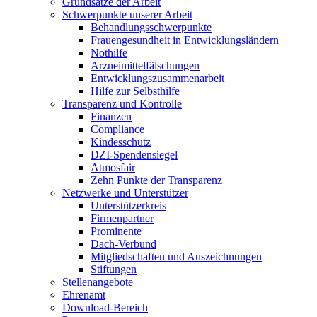
Grundsätze der Arbeit
Schwerpunkte unserer Arbeit
Behandlungs­schwerpunkte
Frauengesundheit in Entwicklungsländern
Nothilfe
Arzneimittel­fälschungen
Entwicklungs­zusammenarbeit
Hilfe zur Selbsthilfe
Transparenz und Kontrolle
Finanzen
Compliance
Kindesschutz
DZI-Spendensiegel
Atmosfair
Zehn Punkte der Transparenz
Netzwerke und Unterstützer
Unterstützerkreis
Firmenpartner
Prominente
Dach-Verbund
Mitgliedschaften und Auszeichnungen
Stiftungen
Stellenangebote
Ehrenamt
Download-Bereich