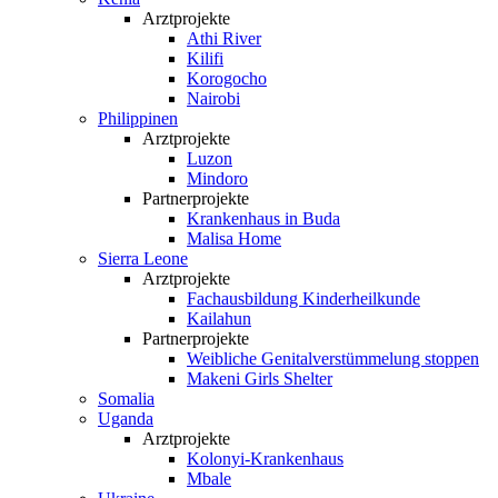
Arztprojekte
Athi River
Kilifi
Korogocho
Nairobi
Philippinen
Arztprojekte
Luzon
Mindoro
Partnerprojekte
Krankenhaus in Buda
Malisa Home
Sierra Leone
Arztprojekte
Fachausbildung Kinderheilkunde
Kailahun
Partnerprojekte
Weibliche Genital­verstümmelung stoppen
Makeni Girls Shelter
Somalia
Uganda
Arztprojekte
Kolonyi-Krankenhaus
Mbale