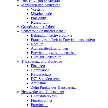
Unsere Vision & Mission
Menschen und Strukturen
Vorstand
Mitarbeitende
Präsidium
Kuratorium
Grundsätze der Arbeit
Schwerpunkte unserer Arbeit
Behandlungs­schwerpunkte
Frauengesundheit in Entwicklungsländern
Nothilfe
Arzneimittel­fälschungen
Entwicklungs­zusammenarbeit
Hilfe zur Selbsthilfe
Transparenz und Kontrolle
Finanzen
Compliance
Kindesschutz
DZI-Spendensiegel
Atmosfair
Zehn Punkte der Transparenz
Netzwerke und Unterstützer
Unterstützerkreis
Firmenpartner
Prominente