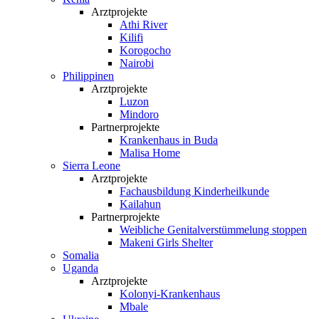
Arztprojekte
Athi River
Kilifi
Korogocho
Nairobi
Philippinen
Arztprojekte
Luzon
Mindoro
Partnerprojekte
Krankenhaus in Buda
Malisa Home
Sierra Leone
Arztprojekte
Fachausbildung Kinderheilkunde
Kailahun
Partnerprojekte
Weibliche Genital­verstümmelung stoppen
Makeni Girls Shelter
Somalia
Uganda
Arztprojekte
Kolonyi-Krankenhaus
Mbale