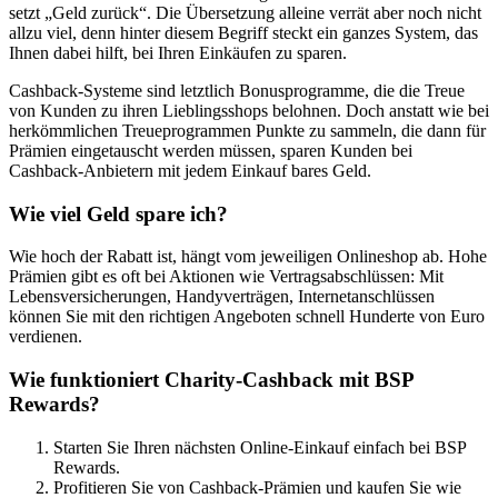
setzt „Geld zurück“. Die Über­setzung alleine verrät aber noch nicht
allzu viel, denn hinter diesem Begriff steckt ein ganzes System, das
Ihnen dabei hilft, bei Ihren Einkäufen zu sparen.
Cashback-Systeme sind letzt­lich Bonus­programme, die die Treue
von Kunden zu ihren Lieblings­shops belohnen. Doch anstatt wie bei
herkömmlichen Treue­programmen Punkte zu sammeln, die dann für
Prämien einge­tauscht werden müssen, sparen Kunden bei
Cashback-Anbietern mit jedem Einkauf bares Geld.
Wie viel Geld spare ich?
Wie hoch der Rabatt ist, hängt vom jeweiligen Online­shop ab. Hohe
Prämien gibt es oft bei Aktionen wie Vertrags­abschlüssen: Mit
Lebens­versicherungen, Handy­verträgen, Internet­anschlüssen
können Sie mit den richtigen Angeboten schnell Hunderte von Euro
verdienen.
Wie funktioniert Charity-Cashback mit BSP
Rewards?
Starten Sie Ihren nächsten Online-Einkauf einfach bei BSP
Rewards.
Profitieren Sie von Cashback-Prämien und kaufen Sie wie