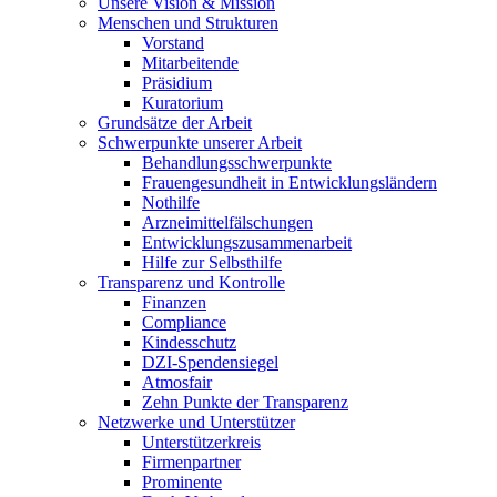
Unsere Vision & Mission
Menschen und Strukturen
Vorstand
Mitarbeitende
Präsidium
Kuratorium
Grundsätze der Arbeit
Schwerpunkte unserer Arbeit
Behandlungs­schwerpunkte
Frauengesundheit in Entwicklungsländern
Nothilfe
Arzneimittel­fälschungen
Entwicklungs­zusammenarbeit
Hilfe zur Selbsthilfe
Transparenz und Kontrolle
Finanzen
Compliance
Kindesschutz
DZI-Spendensiegel
Atmosfair
Zehn Punkte der Transparenz
Netzwerke und Unterstützer
Unterstützerkreis
Firmenpartner
Prominente