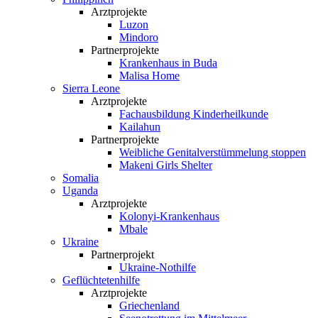
Arztprojekte
Luzon
Mindoro
Partnerprojekte
Krankenhaus in Buda
Malisa Home
Sierra Leone
Arztprojekte
Fachausbildung Kinderheilkunde
Kailahun
Partnerprojekte
Weibliche Genital­verstümmelung stoppen
Makeni Girls Shelter
Somalia
Uganda
Arztprojekte
Kolonyi-Krankenhaus
Mbale
Ukraine
Partnerprojekt
Ukraine-Nothilfe
Geflüchtetenhilfe
Arztprojekte
Griechenland