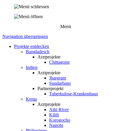
Menü
Navigation überspringen
Projekte entdecken
Bangladesch
Arztprojekte
Chittagong
Indien
Arztprojekte
Jhargram
Sundarbans
Partnerprojekt
Tuberkulose-Krankenhaus
Kenia
Arztprojekte
Athi River
Kilifi
Korogocho
Nairobi
Philippinen