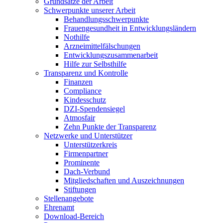
Grundsätze der Arbeit
Schwerpunkte unserer Arbeit
Behandlungs­schwerpunkte
Frauengesundheit in Entwicklungsländern
Nothilfe
Arzneimittel­fälschungen
Entwicklungs­zusammenarbeit
Hilfe zur Selbsthilfe
Transparenz und Kontrolle
Finanzen
Compliance
Kindesschutz
DZI-Spendensiegel
Atmosfair
Zehn Punkte der Transparenz
Netzwerke und Unterstützer
Unterstützerkreis
Firmenpartner
Prominente
Dach-Verbund
Mitgliedschaften und Auszeichnungen
Stiftungen
Stellenangebote
Ehrenamt
Download-Bereich