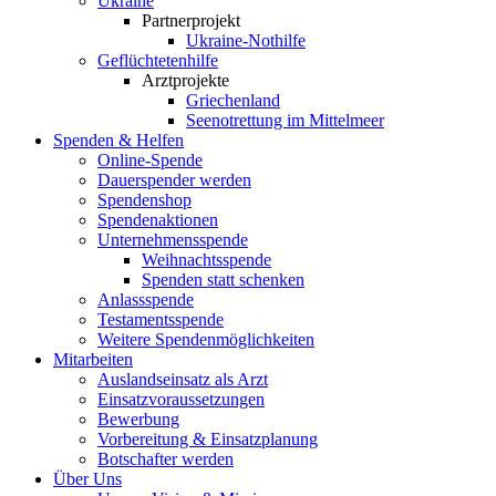
Ukraine
Partnerprojekt
Ukraine-Nothilfe
Geflüchtetenhilfe
Arztprojekte
Griechenland
Seenotrettung im Mittelmeer
Spenden & Helfen
Online-Spende
Dauerspender werden
Spendenshop
Spendenaktionen
Unternehmens­spende
Weihnachtsspende
Spenden statt schenken
Anlassspende
Testamentsspende
Weitere Spenden­möglichkeiten
Mitarbeiten
Auslandseinsatz als Arzt
Einsatzvoraussetzungen
Bewerbung
Vorbereitung & Einsatzplanung
Botschafter werden
Über Uns