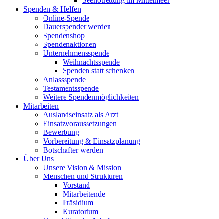
Seenotrettung im Mittelmeer
Spenden & Helfen
Online-Spende
Dauerspender werden
Spendenshop
Spendenaktionen
Unternehmens­spende
Weihnachtsspende
Spenden statt schenken
Anlassspende
Testamentsspende
Weitere Spenden­möglichkeiten
Mitarbeiten
Auslandseinsatz als Arzt
Einsatzvoraussetzungen
Bewerbung
Vorbereitung & Einsatzplanung
Botschafter werden
Über Uns
Unsere Vision & Mission
Menschen und Strukturen
Vorstand
Mitarbeitende
Präsidium
Kuratorium