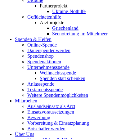
Ukraine
Partnerprojekt
Ukraine-Nothilfe
Geflüchtetenhilfe
Arztprojekte
Griechenland
Seenotrettung im Mittelmeer
Spenden & Helfen
Online-Spende
Dauerspender werden
Spendenshop
Spendenaktionen
Unternehmens­spende
Weihnachtsspende
Spenden statt schenken
Anlassspende
Testamentsspende
Weitere Spenden­möglichkeiten
Mitarbeiten
Auslandseinsatz als Arzt
Einsatzvoraussetzungen
Bewerbung
Vorbereitung & Einsatzplanung
Botschafter werden
Über Uns