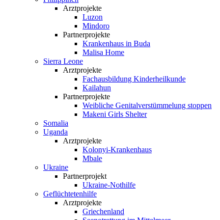
Arztprojekte
Luzon
Mindoro
Partnerprojekte
Krankenhaus in Buda
Malisa Home
Sierra Leone
Arztprojekte
Fachausbildung Kinderheilkunde
Kailahun
Partnerprojekte
Weibliche Genital­verstümmelung stoppen
Makeni Girls Shelter
Somalia
Uganda
Arztprojekte
Kolonyi-Krankenhaus
Mbale
Ukraine
Partnerprojekt
Ukraine-Nothilfe
Geflüchtetenhilfe
Arztprojekte
Griechenland