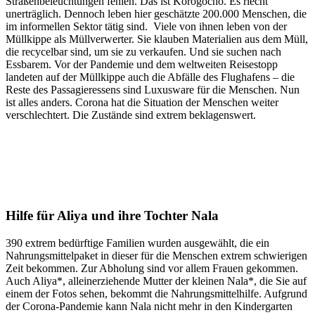
Straßenbeleuchtungen fehlen. Das ist Korogocho. Es riecht
unerträglich. Dennoch leben hier geschätzte 200.000 Menschen, die
im informellen Sektor tätig sind. Viele von ihnen leben von der
Müllkippe als Müllverwerter. Sie klauben Materialien aus dem Müll,
die recycelbar sind, um sie zu verkaufen. Und sie suchen nach
Essbarem. Vor der Pandemie und dem weltweiten Reisestopp
landeten auf der Müllkippe auch die Abfälle des Flughafens – die
Reste des Passagieressens sind Luxusware für die Menschen. Nun
ist alles anders. Corona hat die Situation der Menschen weiter
verschlechtert. Die Zustände sind extrem beklagenswert.
Hilfe für Aliya und ihre Tochter Nala
390 extrem bedürftige Familien wurden ausgewählt, die ein
Nahrungsmittelpaket in dieser für die Menschen extrem schwierigen
Zeit bekommen. Zur Abholung sind vor allem Frauen gekommen.
Auch Aliya*, alleinerziehende Mutter der kleinen Nala*, die Sie auf
einem der Fotos sehen, bekommt die Nahrungsmittelhilfe. Aufgrund
der Corona-Pandemie kann Nala nicht mehr in den Kindergarten