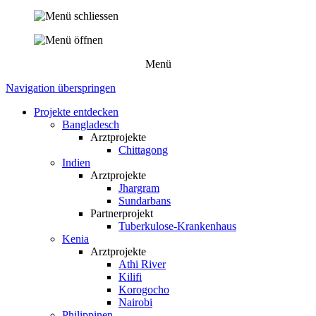
Menü
Navigation überspringen
Projekte entdecken
Bangladesch
Arztprojekte
Chittagong
Indien
Arztprojekte
Jhargram
Sundarbans
Partnerprojekt
Tuberkulose-Krankenhaus
Kenia
Arztprojekte
Athi River
Kilifi
Korogocho
Nairobi
Philippinen