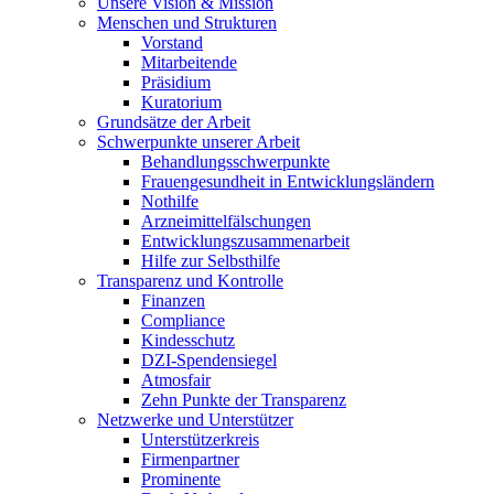
Unsere Vision & Mission
Menschen und Strukturen
Vorstand
Mitarbeitende
Präsidium
Kuratorium
Grundsätze der Arbeit
Schwerpunkte unserer Arbeit
Behandlungs­schwerpunkte
Frauengesundheit in Entwicklungsländern
Nothilfe
Arzneimittel­fälschungen
Entwicklungs­zusammenarbeit
Hilfe zur Selbsthilfe
Transparenz und Kontrolle
Finanzen
Compliance
Kindesschutz
DZI-Spendensiegel
Atmosfair
Zehn Punkte der Transparenz
Netzwerke und Unterstützer
Unterstützerkreis
Firmenpartner
Prominente