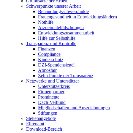
Grundsätze der Arbeit
Schwerpunkte unserer Arbeit
Behandlungs­schwerpunkte
Frauengesundheit in Entwicklungsländern
Nothilfe
Arzneimittel­fälschungen
Entwicklungs­zusammenarbeit
Hilfe zur Selbsthilfe
Transparenz und Kontrolle
Finanzen
Compliance
Kindesschutz
DZI-Spendensiegel
Atmosfair
Zehn Punkte der Transparenz
Netzwerke und Unterstützer
Unterstützerkreis
Firmenpartner
Prominente
Dach-Verbund
Mitgliedschaften und Auszeichnungen
Stiftungen
Stellenangebote
Ehrenamt
Download-Bereich