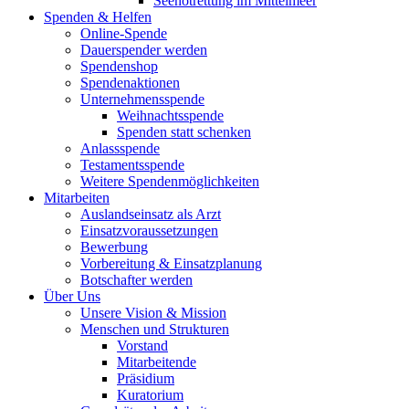
Seenotrettung im Mittelmeer
Spenden & Helfen
Online-Spende
Dauerspender werden
Spendenshop
Spendenaktionen
Unternehmens­spende
Weihnachtsspende
Spenden statt schenken
Anlassspende
Testamentsspende
Weitere Spenden­möglichkeiten
Mitarbeiten
Auslandseinsatz als Arzt
Einsatzvoraussetzungen
Bewerbung
Vorbereitung & Einsatzplanung
Botschafter werden
Über Uns
Unsere Vision & Mission
Menschen und Strukturen
Vorstand
Mitarbeitende
Präsidium
Kuratorium