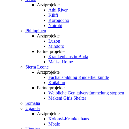
Arztprojekte
Athi River
Kilifi
Korogocho
Nairobi
Philippinen
Arztprojekte
Luzon
Mindoro
Partnerprojekte
Krankenhaus in Buda
Malisa Home
Sierra Leone
Arztprojekte
Fachausbildung Kinderheilkunde
Kailahun
Partnerprojekte
Weibliche Genital­verstümmelung stoppen
Makeni Girls Shelter
Somalia
Uganda
Arztprojekte
Kolonyi-Krankenhaus
Mbale