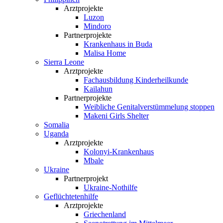
Arztprojekte
Luzon
Mindoro
Partnerprojekte
Krankenhaus in Buda
Malisa Home
Sierra Leone
Arztprojekte
Fachausbildung Kinderheilkunde
Kailahun
Partnerprojekte
Weibliche Genital­verstümmelung stoppen
Makeni Girls Shelter
Somalia
Uganda
Arztprojekte
Kolonyi-Krankenhaus
Mbale
Ukraine
Partnerprojekt
Ukraine-Nothilfe
Geflüchtetenhilfe
Arztprojekte
Griechenland