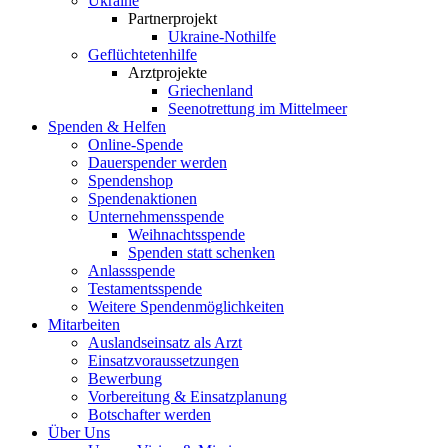
Ukraine
Partnerprojekt
Ukraine-Nothilfe
Geflüchtetenhilfe
Arztprojekte
Griechenland
Seenotrettung im Mittelmeer
Spenden & Helfen
Online-Spende
Dauerspender werden
Spendenshop
Spendenaktionen
Unternehmens­spende
Weihnachtsspende
Spenden statt schenken
Anlassspende
Testamentsspende
Weitere Spenden­möglichkeiten
Mitarbeiten
Auslandseinsatz als Arzt
Einsatzvoraussetzungen
Bewerbung
Vorbereitung & Einsatzplanung
Botschafter werden
Über Uns