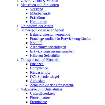
Unsere Vision & Mission
Menschen und Strukturen
Vorstand
Mitarbeitende
Präsidium
Kuratorium
Grundsätze der Arbeit
Schwerpunkte unserer Arbeit
Behandlungs­schwerpunkte
Frauengesundheit in Entwicklungsländern
Nothilfe
Arzneimittel­fälschungen
Entwicklungs­zusammenarbeit
Hilfe zur Selbsthilfe
Transparenz und Kontrolle
Finanzen
Compliance
Kindesschutz
DZI-Spendensiegel
Atmosfair
Zehn Punkte der Transparenz
Netzwerke und Unterstützer
Unterstützerkreis
Firmenpartner
Prominente