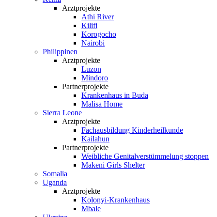
Arztprojekte
Athi River
Kilifi
Korogocho
Nairobi
Philippinen
Arztprojekte
Luzon
Mindoro
Partnerprojekte
Krankenhaus in Buda
Malisa Home
Sierra Leone
Arztprojekte
Fachausbildung Kinderheilkunde
Kailahun
Partnerprojekte
Weibliche Genital­verstümmelung stoppen
Makeni Girls Shelter
Somalia
Uganda
Arztprojekte
Kolonyi-Krankenhaus
Mbale