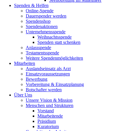
Seenotrettung im Mittelmeer
Spenden & Helfen
Online-Spende
Dauerspender werden
Spendenshop
Spendenaktionen
Unternehmens­spende
Weihnachtsspende
Spenden statt schenken
Anlassspende
Testamentsspende
Weitere Spenden­möglichkeiten
Mitarbeiten
Auslandseinsatz als Arzt
Einsatzvoraussetzungen
Bewerbung
Vorbereitung & Einsatzplanung
Botschafter werden
Über Uns
Unsere Vision & Mission
Menschen und Strukturen
Vorstand
Mitarbeitende
Präsidium
Kuratorium