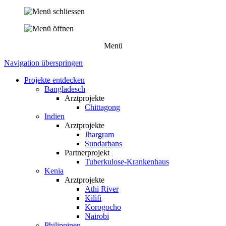
Menü
Navigation überspringen
Projekte entdecken
Bangladesch
Arztprojekte
Chittagong
Indien
Arztprojekte
Jhargram
Sundarbans
Partnerprojekt
Tuberkulose-Krankenhaus
Kenia
Arztprojekte
Athi River
Kilifi
Korogocho
Nairobi
Philippinen