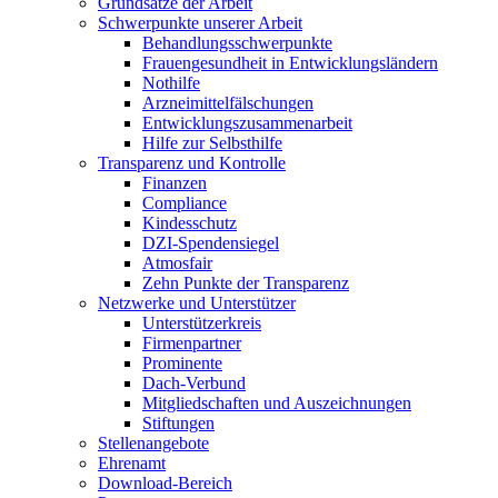
Grundsätze der Arbeit
Schwerpunkte unserer Arbeit
Behandlungs­schwerpunkte
Frauengesundheit in Entwicklungsländern
Nothilfe
Arzneimittel­fälschungen
Entwicklungs­zusammenarbeit
Hilfe zur Selbsthilfe
Transparenz und Kontrolle
Finanzen
Compliance
Kindesschutz
DZI-Spendensiegel
Atmosfair
Zehn Punkte der Transparenz
Netzwerke und Unterstützer
Unterstützerkreis
Firmenpartner
Prominente
Dach-Verbund
Mitgliedschaften und Auszeichnungen
Stiftungen
Stellenangebote
Ehrenamt
Download-Bereich