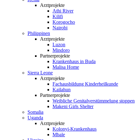
Arztprojekte
Athi River
Kilifi
Korogocho
Nairobi
Philippinen
Arztprojekte
Luzon
Mindoro
Partnerprojekte
Krankenhaus in Buda
Malisa Home
Sierra Leone
Arztprojekte
Fachausbildung Kinderheilkunde
Kailahun
Partnerprojekte
Weibliche Genital­verstümmelung stoppen
Makeni Girls Shelter
Somalia
Uganda
Arztprojekte
Kolonyi-Krankenhaus
Mbale