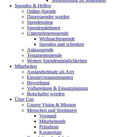
Seenotrettung im Mittelmeer
Spenden & Helfen
Online-Spende
Dauerspender werden
Spendenshop
Spendenaktionen
Unternehmens­spende
Weihnachtsspende
Spenden statt schenken
Anlassspende
Testamentsspende
Weitere Spenden­möglichkeiten
Mitarbeiten
Auslandseinsatz als Arzt
Einsatzvoraussetzungen
Bewerbung
Vorbereitung & Einsatzplanung
Botschafter werden
Über Uns
Unsere Vision & Mission
Menschen und Strukturen
Vorstand
Mitarbeitende
Präsidium
Kuratorium