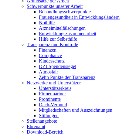
Grundsätze der Arbeit
Schwerpunkte unserer Arbeit
Behandlungs­schwerpunkte
Frauengesundheit in Entwicklungsländern
Nothilfe
Arzneimittel­fälschungen
Entwicklungs­zusammenarbeit
Hilfe zur Selbsthilfe
Transparenz und Kontrolle
Finanzen
Compliance
Kindesschutz
DZI-Spendensiegel
Atmosfair
Zehn Punkte der Transparenz
Netzwerke und Unterstützer
Unterstützerkreis
Firmenpartner
Prominente
Dach-Verbund
Mitgliedschaften und Auszeichnungen
Stiftungen
Stellenangebote
Ehrenamt
Download-Bereich