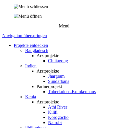
Menü
Navigation überspringen
Projekte entdecken
Bangladesch
Arztprojekte
Chittagong
Indien
Arztprojekte
Jhargram
Sundarbans
Partnerprojekt
Tuberkulose-Krankenhaus
Kenia
Arztprojekte
Athi River
Kilifi
Korogocho
Nairobi
Philippinen