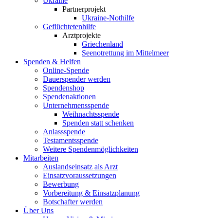
Ukraine
Partnerprojekt
Ukraine-Nothilfe
Geflüchtetenhilfe
Arztprojekte
Griechenland
Seenotrettung im Mittelmeer
Spenden & Helfen
Online-Spende
Dauerspender werden
Spendenshop
Spendenaktionen
Unternehmens­spende
Weihnachtsspende
Spenden statt schenken
Anlassspende
Testamentsspende
Weitere Spenden­möglichkeiten
Mitarbeiten
Auslandseinsatz als Arzt
Einsatzvoraussetzungen
Bewerbung
Vorbereitung & Einsatzplanung
Botschafter werden
Über Uns