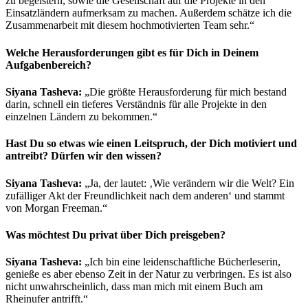
zu begeistern, sowie die Gesellschaft auf die Projekte in den
Einsatzländern aufmerksam zu machen. Außerdem schätze ich die
Zusammenarbeit mit diesem hochmotivierten Team sehr.“
Welche Herausforderungen gibt es für Dich in Deinem
Aufgabenbereich?
Siyana Tasheva:
„Die größte Herausforderung für mich bestand
darin, schnell ein tieferes Verständnis für alle Projekte in den
einzelnen Ländern zu bekommen.“
Hast Du so etwas wie einen Leitspruch, der Dich motiviert und
antreibt? Dürfen wir den wissen?
Siyana Tasheva:
„Ja, der lautet: ‚Wie verändern wir die Welt? Ein
zufälliger Akt der Freundlichkeit nach dem anderen‘ und stammt
von Morgan Freeman.“
Was möchtest Du privat über Dich preisgeben?
Siyana Tasheva:
„Ich bin eine leidenschaftliche Bücherleserin,
genieße es aber ebenso Zeit in der Natur zu verbringen. Es ist also
nicht unwahrscheinlich, dass man mich mit einem Buch am
Rheinufer antrifft.“