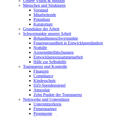
Unsere Vision & Mission
Menschen und Strukturen
Vorstand
Mitarbeitende
Präsidium
Kuratorium
Grundsätze der Arbeit
Schwerpunkte unserer Arbeit
Behandlungs­schwerpunkte
Frauengesundheit in Entwicklungsländern
Nothilfe
Arzneimittel­fälschungen
Entwicklungs­zusammenarbeit
Hilfe zur Selbsthilfe
Transparenz und Kontrolle
Finanzen
Compliance
Kindesschutz
DZI-Spendensiegel
Atmosfair
Zehn Punkte der Transparenz
Netzwerke und Unterstützer
Unterstützerkreis
Firmenpartner
Prominente