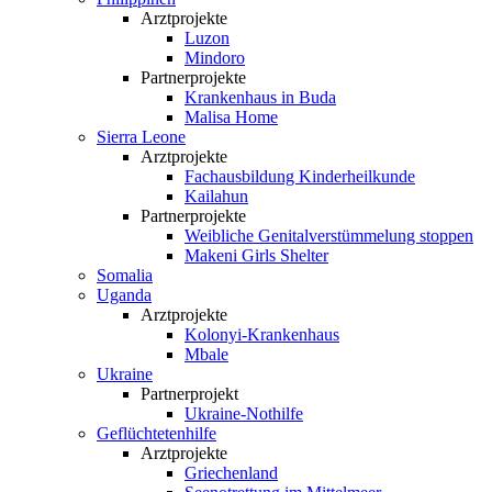
Arztprojekte
Luzon
Mindoro
Partnerprojekte
Krankenhaus in Buda
Malisa Home
Sierra Leone
Arztprojekte
Fachausbildung Kinderheilkunde
Kailahun
Partnerprojekte
Weibliche Genital­verstümmelung stoppen
Makeni Girls Shelter
Somalia
Uganda
Arztprojekte
Kolonyi-Krankenhaus
Mbale
Ukraine
Partnerprojekt
Ukraine-Nothilfe
Geflüchtetenhilfe
Arztprojekte
Griechenland