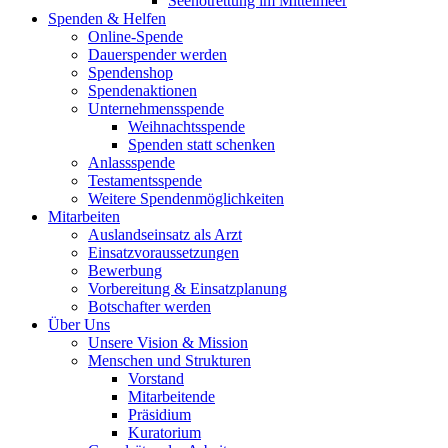
Seenotrettung im Mittelmeer
Spenden & Helfen
Online-Spende
Dauerspender werden
Spendenshop
Spendenaktionen
Unternehmens­spende
Weihnachtsspende
Spenden statt schenken
Anlassspende
Testamentsspende
Weitere Spenden­möglichkeiten
Mitarbeiten
Auslandseinsatz als Arzt
Einsatzvoraussetzungen
Bewerbung
Vorbereitung & Einsatzplanung
Botschafter werden
Über Uns
Unsere Vision & Mission
Menschen und Strukturen
Vorstand
Mitarbeitende
Präsidium
Kuratorium