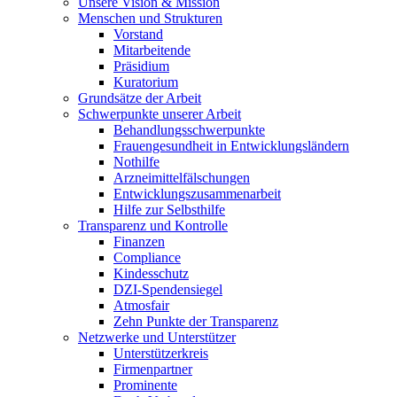
Unsere Vision & Mission
Menschen und Strukturen
Vorstand
Mitarbeitende
Präsidium
Kuratorium
Grundsätze der Arbeit
Schwerpunkte unserer Arbeit
Behandlungs­schwerpunkte
Frauengesundheit in Entwicklungsländern
Nothilfe
Arzneimittel­fälschungen
Entwicklungs­zusammenarbeit
Hilfe zur Selbsthilfe
Transparenz und Kontrolle
Finanzen
Compliance
Kindesschutz
DZI-Spendensiegel
Atmosfair
Zehn Punkte der Transparenz
Netzwerke und Unterstützer
Unterstützerkreis
Firmenpartner
Prominente