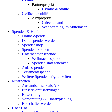
Ukraine
Partnerprojekt
Ukraine-Nothilfe
Geflüchtetenhilfe
Arztprojekte
Griechenland
Seenotrettung im Mittelmeer
Spenden & Helfen
Online-Spende
Dauerspender werden
Spendenshop
Spendenaktionen
Unternehmens­spende
Weihnachtsspende
Spenden statt schenken
Anlassspende
Testamentsspende
Weitere Spenden­möglichkeiten
Mitarbeiten
Auslandseinsatz als Arzt
Einsatzvoraussetzungen
Bewerbung
Vorbereitung & Einsatzplanung
Botschafter werden
Über Uns