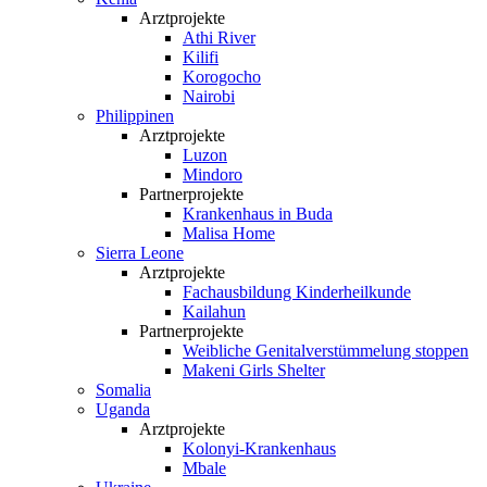
Arztprojekte
Athi River
Kilifi
Korogocho
Nairobi
Philippinen
Arztprojekte
Luzon
Mindoro
Partnerprojekte
Krankenhaus in Buda
Malisa Home
Sierra Leone
Arztprojekte
Fachausbildung Kinderheilkunde
Kailahun
Partnerprojekte
Weibliche Genital­verstümmelung stoppen
Makeni Girls Shelter
Somalia
Uganda
Arztprojekte
Kolonyi-Krankenhaus
Mbale