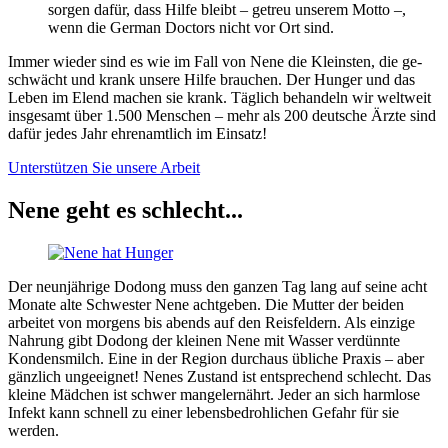
sorgen dafür, dass Hilfe bleibt – getreu unserem Motto –,
wenn die German Doctors nicht vor Ort sind.
Immer wieder sind es wie im Fall von Nene die Klein­sten, die ge­
schwächt und krank unsere Hilfe brau­chen. Der Hun­ger und das
Leben im Elend machen sie krank. Täg­lich be­han­deln wir welt­weit
ins­ge­samt über 1.500 Men­schen – mehr als 200 deutsche Ärzte sind
dafür jedes Jahr ehren­amtlich im Ein­satz!
Unterstützen Sie unsere Arbeit
Nene geht es schlecht...
Der neunjährige Dodong muss den ganzen Tag lang auf seine acht
Monate alte Schwester Nene achtgeben. Die Mutter der beiden
arbeitet von morgens bis abends auf den Reisfeldern. Als einzige
Nahrung gibt Dodong der kleinen Nene mit Wasser verdünnte
Kondensmilch. Eine in der Region durchaus übliche Praxis – aber
gänzlich ungeeignet! Nenes Zustand ist entsprechend schlecht. Das
kleine Mädchen ist schwer mangel­ernährt. Jeder an sich harmlose
Infekt kann schnell zu einer lebens­bedrohlichen Gefahr für sie
werden.