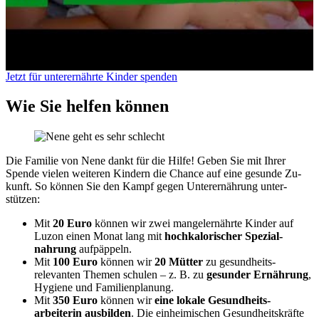
Jetzt für unterernährte Kinder spenden
Wie Sie helfen können
Die Familie von Nene dankt für die Hilfe! Geben Sie mit Ihrer
Spende vielen weiteren Kin­dern die Chance auf eine ge­sunde Zu­
kunft. So können Sie den Kampf gegen Unter­ernährung unter­
stützen:
Mit
20 Euro
können wir zwei mangel­er­nährte Kinder auf
Luzon einen Monat lang mit
hoch­kalorischer Spezial­
nahrung
aufpäppeln.
Mit
100 Euro
können wir
20 Mütter
zu gesund­heits­
relevanten Themen schulen – z. B. zu
ge­sunder Er­nährung
,
Hygiene und Familien­planung.
Mit
350 Euro
können wir
eine lokale Ge­sund­heits­
arbeiterin aus­bilden
. Die ein­heimischen Ge­sund­heits­kräfte