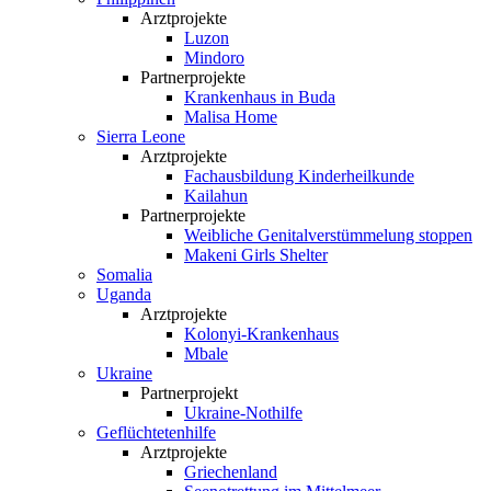
Arztprojekte
Luzon
Mindoro
Partnerprojekte
Krankenhaus in Buda
Malisa Home
Sierra Leone
Arztprojekte
Fachausbildung Kinderheilkunde
Kailahun
Partnerprojekte
Weibliche Genital­verstümmelung stoppen
Makeni Girls Shelter
Somalia
Uganda
Arztprojekte
Kolonyi-Krankenhaus
Mbale
Ukraine
Partnerprojekt
Ukraine-Nothilfe
Geflüchtetenhilfe
Arztprojekte
Griechenland