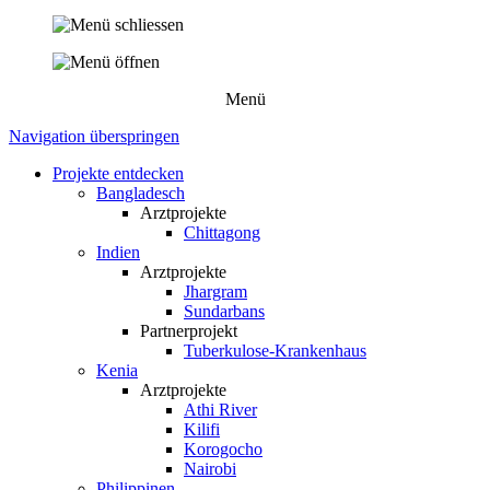
Menü
Navigation überspringen
Projekte entdecken
Bangladesch
Arztprojekte
Chittagong
Indien
Arztprojekte
Jhargram
Sundarbans
Partnerprojekt
Tuberkulose-Krankenhaus
Kenia
Arztprojekte
Athi River
Kilifi
Korogocho
Nairobi
Philippinen