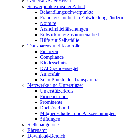
Grundsätze der Arbeit
Schwerpunkte unserer Arbeit
Behandlungs­schwerpunkte
Frauengesundheit in Entwicklungsländern
Nothilfe
Arzneimittel­fälschungen
Entwicklungs­zusammenarbeit
Hilfe zur Selbsthilfe
Transparenz und Kontrolle
Finanzen
Compliance
Kindesschutz
DZI-Spendensiegel
Atmosfair
Zehn Punkte der Transparenz
Netzwerke und Unterstützer
Unterstützerkreis
Firmenpartner
Prominente
Dach-Verbund
Mitgliedschaften und Auszeichnungen
Stiftungen
Stellenangebote
Ehrenamt
Download-Bereich