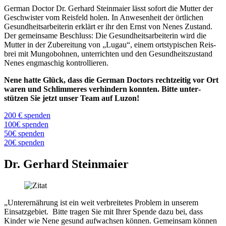
German Doctor Dr. Gerhard Steinmaier lässt sofort die Mutter der
Geschwister vom Reisfeld holen. In An­wesenheit der örtlichen
Gesundheits­arbeiterin erklärt er ihr den Ernst von Nenes Zustand.
Der gemeinsame Beschluss: Die Gesundheits­arbeiterin wird die
Mutter in der Zubereitung von „Lugau“, einem ortstypischen Reis­
brei mit Mungobohnen, unterrichten und den Gesundheitszustand
Nenes engmaschig kontrollieren.
Nene hatte Glück, dass die German Doctors rechtzeitig vor Ort
waren und Schlimmeres verhindern konnten. Bitte unter­
stützen Sie jetzt unser Team auf Luzon!
200 € spenden
100€ spenden
50€ spenden
20€ spenden
Dr. Gerhard Steinmaier
„Unterernährung ist ein weit verbreitetes Problem in unserem
Einsatzgebiet. Bitte tragen Sie mit Ihrer Spende dazu bei, dass
Kinder wie Nene gesund aufwachsen können. Gemeinsam können