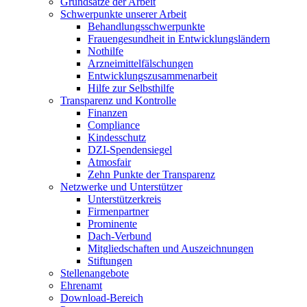
Grundsätze der Arbeit
Schwerpunkte unserer Arbeit
Behandlungs­schwerpunkte
Frauengesundheit in Entwicklungsländern
Nothilfe
Arzneimittel­fälschungen
Entwicklungs­zusammenarbeit
Hilfe zur Selbsthilfe
Transparenz und Kontrolle
Finanzen
Compliance
Kindesschutz
DZI-Spendensiegel
Atmosfair
Zehn Punkte der Transparenz
Netzwerke und Unterstützer
Unterstützerkreis
Firmenpartner
Prominente
Dach-Verbund
Mitgliedschaften und Auszeichnungen
Stiftungen
Stellenangebote
Ehrenamt
Download-Bereich