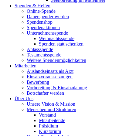
Seenotrettung im Mittelmeer
Spenden & Helfen
Online-Spende
Dauerspender werden
Spendenshop
Spendenaktionen
Unternehmens­spende
Weihnachtsspende
Spenden statt schenken
Anlassspende
Testamentsspende
Weitere Spenden­möglichkeiten
Mitarbeiten
Auslandseinsatz als Arzt
Einsatzvoraussetzungen
Bewerbung
Vorbereitung & Einsatzplanung
Botschafter werden
Über Uns
Unsere Vision & Mission
Menschen und Strukturen
Vorstand
Mitarbeitende
Präsidium
Kuratorium