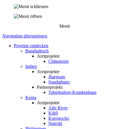
Menü
Navigation überspringen
Projekte entdecken
Bangladesch
Arztprojekte
Chittagong
Indien
Arztprojekte
Jhargram
Sundarbans
Partnerprojekt
Tuberkulose-Krankenhaus
Kenia
Arztprojekte
Athi River
Kilifi
Korogocho
Nairobi
Philippinen