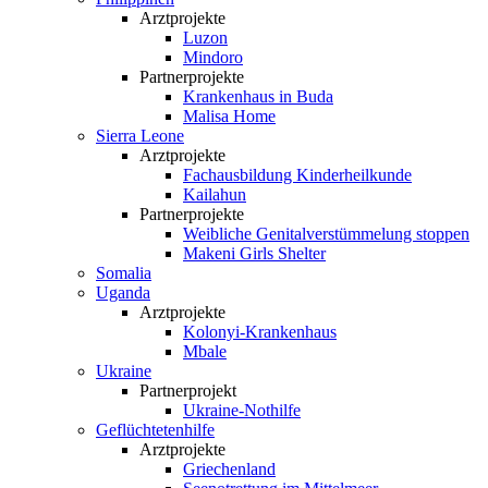
Arztprojekte
Luzon
Mindoro
Partnerprojekte
Krankenhaus in Buda
Malisa Home
Sierra Leone
Arztprojekte
Fachausbildung Kinderheilkunde
Kailahun
Partnerprojekte
Weibliche Genital­verstümmelung stoppen
Makeni Girls Shelter
Somalia
Uganda
Arztprojekte
Kolonyi-Krankenhaus
Mbale
Ukraine
Partnerprojekt
Ukraine-Nothilfe
Geflüchtetenhilfe
Arztprojekte
Griechenland