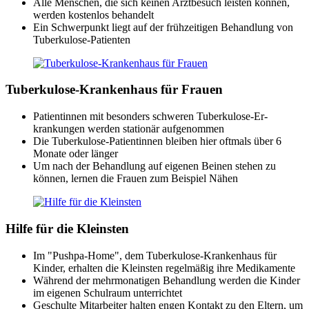
Alle Menschen, die sich keinen Arzt­besuch leisten können,
werden kosten­los be­handelt
Ein Schwer­punkt liegt auf der früh­zeitigen Be­handlung von
Tuber­kulose-Patienten
Tuberkulose-Kranken­haus für Frauen
Patientinnen mit besonders schweren Tuber­kulose-Er­
krankungen werden stationär aufge­nommen
Die Tuber­kulose-Patientinnen bleiben hier oft­mals über 6
Monate oder länger
Um nach der Be­handlung auf eigenen Beinen stehen zu
können, lernen die Frauen zum Beispiel Nähen
Hilfe für die Kleinsten
Im "Pushpa-Home", dem Tuber­kulose-Kranken­haus für
Kinder, er­halten die Kleinsten regel­mäßig ihre Medikamente
Während der mehr­monatigen Be­handlung werden die Kinder
im eigenen Schul­raum unter­richtet
Ge­schulte Mit­arbeiter halten engen Kontakt zu den Eltern, um