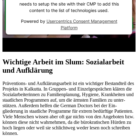
needs to setup the site with their CMP to add this
content to the list of technologies used.
Powered by
Usercentrics Consent Management
Platform
Wichtige Arbeit im Slum: Sozialarbeit
und Aufklärung
Präventions- und Auf­klärungs­arbeit ist ein wichtiger Bestand­teil des
Projekts in Kalkutta. In Gruppen- und Einzel­gesprächen klären die
Sozial­arbeiter­innen zu Familien­planung, Hygiene, Krank­heiten und
staat­lichen Pro­grammen auf, um die ärmsten Familien zu unter­
stützen. Außer­dem helfen die German Doctors bei der Ein­
gliederung in staat­liche Pro­gramme für extrem be­dürftige Patienten.
Viele Menschen wissen aber oft gar nichts von den An­geboten bzw.
können diese nicht wahr­nehmen, da die büro­kratischen Hürden zu
hoch liegen oder weil sie schlicht­weg weder lesen noch schreiben
können.