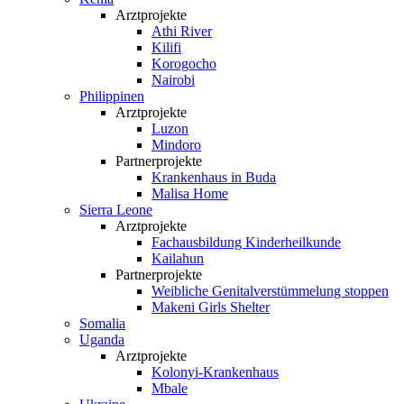
Arztprojekte
Athi River
Kilifi
Korogocho
Nairobi
Philippinen
Arztprojekte
Luzon
Mindoro
Partnerprojekte
Krankenhaus in Buda
Malisa Home
Sierra Leone
Arztprojekte
Fachausbildung Kinderheilkunde
Kailahun
Partnerprojekte
Weibliche Genital­verstümmelung stoppen
Makeni Girls Shelter
Somalia
Uganda
Arztprojekte
Kolonyi-Krankenhaus
Mbale