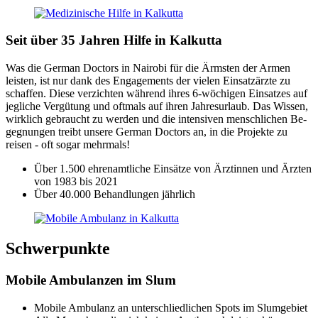
Seit über 35 Jahren Hilfe in Kalkutta
Was die German Doctors in Nairobi für die Ärmsten der Armen
leisten, ist nur dank des Engagements der vielen Ein­satz­ärzte zu
schaffen. Diese ver­zichten während ihres 6-wöchigen Ein­satzes auf
jeg­liche Ver­gütung und oft­mals auf ihren Jahres­urlaub. Das Wissen,
wirk­lich ge­braucht zu werden und die intensiven men­schlichen Be­
gegnungen treibt unsere German Doctors an, in die Projekte zu
reisen - oft sogar mehr­mals!
Über 1.500 ehren­amtliche Ein­sätze von Ärztinnen und Ärzten
von 1983 bis 2021
Über 40.000 Be­handlungen jähr­lich
Schwerpunkte
Mobile Ambulanzen im Slum
Mobile Ambulanz an unter­schliedlichen Spots im Slum­gebiet