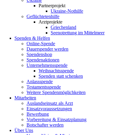
Ukraine
Partnerprojekt
Ukraine-Nothilfe
Geflüchtetenhilfe
Arztprojekte
Griechenland
Seenotrettung im Mittelmeer
Spenden & Helfen
Online-Spende
Dauerspender werden
Spendenshop
Spendenaktionen
Unternehmens­spende
Weihnachtsspende
Spenden statt schenken
Anlassspende
Testamentsspende
Weitere Spenden­möglichkeiten
Mitarbeiten
Auslandseinsatz als Arzt
Einsatzvoraussetzungen
Bewerbung
Vorbereitung & Einsatzplanung
Botschafter werden
Über Uns