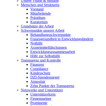
Unsere Vision & Mission
Menschen und Strukturen
Vorstand
Mitarbeitende
Präsidium
Kuratorium
Grundsätze der Arbeit
Schwerpunkte unserer Arbeit
Behandlungs­schwerpunkte
Frauengesundheit in Entwicklungsländern
Nothilfe
Arzneimittel­fälschungen
Entwicklungs­zusammenarbeit
Hilfe zur Selbsthilfe
Transparenz und Kontrolle
Finanzen
Compliance
Kindesschutz
DZI-Spendensiegel
Atmosfair
Zehn Punkte der Transparenz
Netzwerke und Unterstützer
Unterstützerkreis
Firmenpartner
Prominente