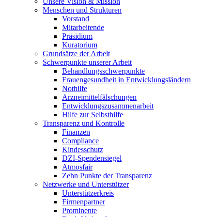
Unsere Vision & Mission
Menschen und Strukturen
Vorstand
Mitarbeitende
Präsidium
Kuratorium
Grundsätze der Arbeit
Schwerpunkte unserer Arbeit
Behandlungs­schwerpunkte
Frauengesundheit in Entwicklungsländern
Nothilfe
Arzneimittel­fälschungen
Entwicklungs­zusammenarbeit
Hilfe zur Selbsthilfe
Transparenz und Kontrolle
Finanzen
Compliance
Kindesschutz
DZI-Spendensiegel
Atmosfair
Zehn Punkte der Transparenz
Netzwerke und Unterstützer
Unterstützerkreis
Firmenpartner
Prominente