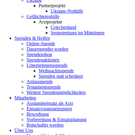
Ukraine
Partnerprojekt
Ukraine-Nothilfe
Geflüchtetenhilfe
Arztprojekte
Griechenland
Seenotrettung im Mittelmeer
Spenden & Helfen
Online-Spende
Dauerspender werden
Spendenshop
Spendenaktionen
Unternehmens­spende
Weihnachtsspende
Spenden statt schenken
Anlassspende
Testamentsspende
Weitere Spenden­möglichkeiten
Mitarbeiten
Auslandseinsatz als Arzt
Einsatzvoraussetzungen
Bewerbung
Vorbereitung & Einsatzplanung
Botschafter werden
Über Uns