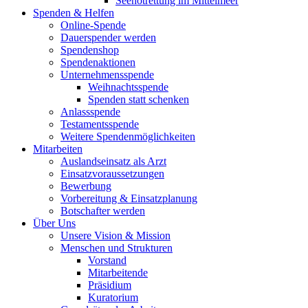
Seenotrettung im Mittelmeer
Spenden & Helfen
Online-Spende
Dauerspender werden
Spendenshop
Spendenaktionen
Unternehmens­spende
Weihnachtsspende
Spenden statt schenken
Anlassspende
Testamentsspende
Weitere Spenden­möglichkeiten
Mitarbeiten
Auslandseinsatz als Arzt
Einsatzvoraussetzungen
Bewerbung
Vorbereitung & Einsatzplanung
Botschafter werden
Über Uns
Unsere Vision & Mission
Menschen und Strukturen
Vorstand
Mitarbeitende
Präsidium
Kuratorium