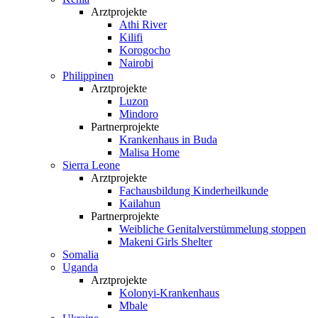
Arztprojekte
Athi River
Kilifi
Korogocho
Nairobi
Philippinen
Arztprojekte
Luzon
Mindoro
Partnerprojekte
Krankenhaus in Buda
Malisa Home
Sierra Leone
Arztprojekte
Fachausbildung Kinderheilkunde
Kailahun
Partnerprojekte
Weibliche Genital­verstümmelung stoppen
Makeni Girls Shelter
Somalia
Uganda
Arztprojekte
Kolonyi-Krankenhaus
Mbale