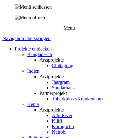
Menü
Navigation überspringen
Projekte entdecken
Bangladesch
Arztprojekte
Chittagong
Indien
Arztprojekte
Jhargram
Sundarbans
Partnerprojekt
Tuberkulose-Krankenhaus
Kenia
Arztprojekte
Athi River
Kilifi
Korogocho
Nairobi
Philippinen