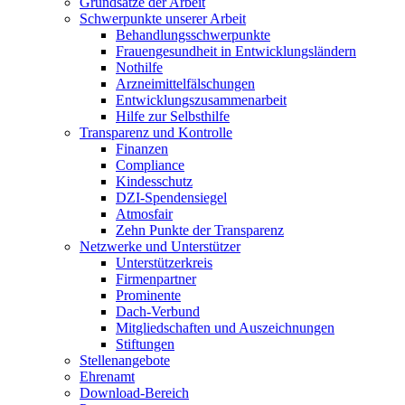
Grundsätze der Arbeit
Schwerpunkte unserer Arbeit
Behandlungs­schwerpunkte
Frauengesundheit in Entwicklungsländern
Nothilfe
Arzneimittel­fälschungen
Entwicklungs­zusammenarbeit
Hilfe zur Selbsthilfe
Transparenz und Kontrolle
Finanzen
Compliance
Kindesschutz
DZI-Spendensiegel
Atmosfair
Zehn Punkte der Transparenz
Netzwerke und Unterstützer
Unterstützerkreis
Firmenpartner
Prominente
Dach-Verbund
Mitgliedschaften und Auszeichnungen
Stiftungen
Stellenangebote
Ehrenamt
Download-Bereich