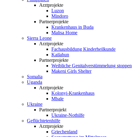
Arztprojekte
Luzon
Mindoro
Partnerprojekte
Krankenhaus in Buda
Malisa Home
Sierra Leone
Arztprojekte
Fachausbildung Kinderheilkunde
Kailahun
Partnerprojekte
Weibliche Genital­verstümmelung stoppen
Makeni Girls Shelter
Somalia
Uganda
Arztprojekte
Kolonyi-Krankenhaus
Mbale
Ukraine
Partnerprojekt
Ukraine-Nothilfe
Geflüchtetenhilfe
Arztprojekte
Griechenland