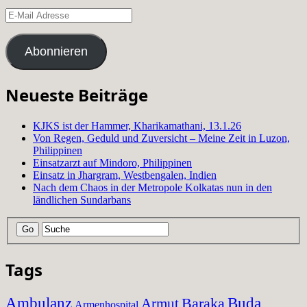
E-
Mail
Adresse
Abonnieren
Neueste Beiträge
KJKS ist der Hammer, Kharikamathani, 13.1.26
Von Regen, Geduld und Zuversicht – Meine Zeit in Luzon,
Philippinen
Einsatzarzt auf Mindoro, Philippinen
Einsatz in Jhargram, Westbengalen, Indien
Nach dem Chaos in der Metropole Kolkatas nun in den
ländlichen Sundarbans
Tags
Ambulanz
Baraka
Buda
Armut
Armenhospital