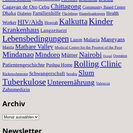
Chittagong
Cagayan de Oro
Cebu
Community Based Center
Dhaka
Familienhilfe
Health
Diabetes
Flüchtlinge
Hauterkrankungen
Kinder
Kalkutta
HIV/Aids
Worker
Howrah
Krankenhaus
Langzeitarzt
Lebensbedingungen
Mangyans
Malaria
Luzon
Mathare Valley
Manila
Medical Center for the Poorest of the Poor
Mindanao
Nairobi
Mindoro
Mütter
Operation
Ocotal
Rolling Clinic
Patientengeschichte
Pushpa Home
Slum
Schwangerschaft
Serabu
Rückenschmerzen
Tuberkulose
Unterernährung
Valencia
Zahnmedizin
Archiv
Archiv
Newsletter