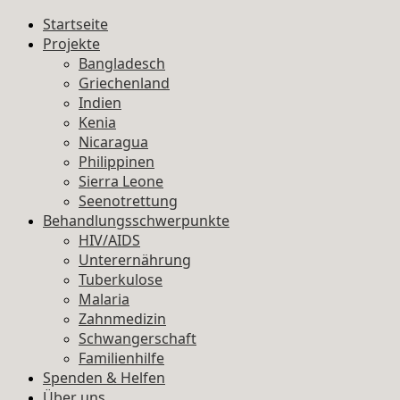
Startseite
Projekte
Bangladesch
Griechenland
Indien
Kenia
Nicaragua
Philippinen
Sierra Leone
Seenotrettung
Behandlungsschwerpunkte
HIV/AIDS
Unterernährung
Tuberkulose
Malaria
Zahnmedizin
Schwangerschaft
Familienhilfe
Spenden & Helfen
Über uns