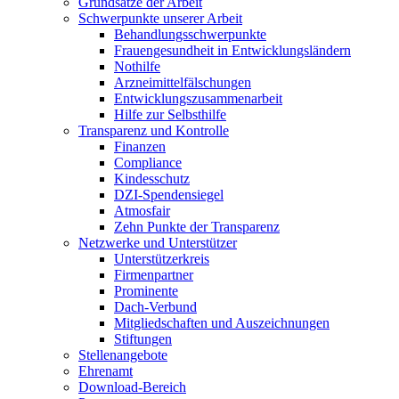
Grundsätze der Arbeit
Schwerpunkte unserer Arbeit
Behandlungs­schwerpunkte
Frauengesundheit in Entwicklungsländern
Nothilfe
Arzneimittel­fälschungen
Entwicklungs­zusammenarbeit
Hilfe zur Selbsthilfe
Transparenz und Kontrolle
Finanzen
Compliance
Kindesschutz
DZI-Spendensiegel
Atmosfair
Zehn Punkte der Transparenz
Netzwerke und Unterstützer
Unterstützerkreis
Firmenpartner
Prominente
Dach-Verbund
Mitgliedschaften und Auszeichnungen
Stiftungen
Stellenangebote
Ehrenamt
Download-Bereich