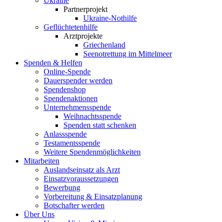
Ukraine
Partnerprojekt
Ukraine-Nothilfe
Geflüchtetenhilfe
Arztprojekte
Griechenland
Seenotrettung im Mittelmeer
Spenden & Helfen
Online-Spende
Dauerspender werden
Spendenshop
Spendenaktionen
Unternehmens­spende
Weihnachtsspende
Spenden statt schenken
Anlassspende
Testamentsspende
Weitere Spenden­möglichkeiten
Mitarbeiten
Auslandseinsatz als Arzt
Einsatzvoraussetzungen
Bewerbung
Vorbereitung & Einsatzplanung
Botschafter werden
Über Uns