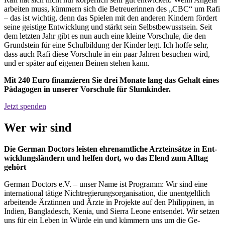
arbeiten muss, kümmern sich die Betreuerinnen des „CBC“ um Rafi
– das ist wichtig, denn das Spielen mit den anderen Kindern fördert
seine geistige Entwicklung und stärkt sein Selbstbewusstsein. Seit
dem letzten Jahr gibt es nun auch eine kleine Vorschule, die den
Grundstein für eine Schulbildung der Kinder legt. Ich hoffe sehr,
dass auch Rafi diese Vorschule in ein paar Jahren besuchen wird,
und er später auf eigenen Beinen stehen kann.
Mit 240 Euro finanzieren Sie drei Monate lang das Gehalt eines
Pädagogen in unserer Vorschule für Slumkinder.
Jetzt spenden
Wer wir sind
Die German Doctors leisten ehren­amtliche Arzt­einsätze in Ent­
wicklungs­ländern und helfen dort, wo das Elend zum All­tag
gehört
German Doctors e.V. – unser Name ist Programm: Wir sind eine
inter­national tätige Nicht­regierungs­organisation, die un­ent­geltlich
arbeitende Ärztinnen und Ärzte in Projekte auf den Philippinen, in
Indien, Bangladesch, Kenia, und Sierra Leone ent­sendet. Wir setzen
uns für ein Leben in Würde ein und kümmern uns um die Ge­