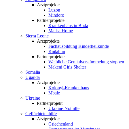
Arztprojekte
Luzon
Mindoro
Partnerprojekte
Krankenhaus in Buda
Malisa Home
Sierra Leone
Arztprojekte
Fachausbildung Kinderheilkunde
Kailahun
Partnerprojekte
Weibliche Genital­verstümmelung stoppen
Makeni Girls Shelter
Somalia
Uganda
Arztprojekte
Kolonyi-Krankenhaus
Mbale
Ukraine
Partnerprojekt
Ukraine-Nothilfe
Geflüchtetenhilfe
Arztprojekte
Griechenland