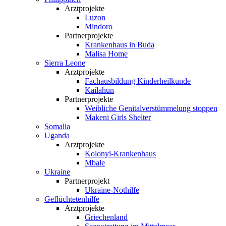
Arztprojekte
Luzon
Mindoro
Partnerprojekte
Krankenhaus in Buda
Malisa Home
Sierra Leone
Arztprojekte
Fachausbildung Kinderheilkunde
Kailahun
Partnerprojekte
Weibliche Genital­verstümmelung stoppen
Makeni Girls Shelter
Somalia
Uganda
Arztprojekte
Kolonyi-Krankenhaus
Mbale
Ukraine
Partnerprojekt
Ukraine-Nothilfe
Geflüchtetenhilfe
Arztprojekte
Griechenland