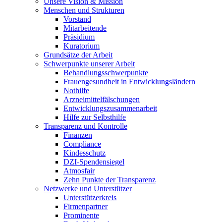
Unsere Vision & Mission
Menschen und Strukturen
Vorstand
Mitarbeitende
Präsidium
Kuratorium
Grundsätze der Arbeit
Schwerpunkte unserer Arbeit
Behandlungs­schwerpunkte
Frauengesundheit in Entwicklungsländern
Nothilfe
Arzneimittel­fälschungen
Entwicklungs­zusammenarbeit
Hilfe zur Selbsthilfe
Transparenz und Kontrolle
Finanzen
Compliance
Kindesschutz
DZI-Spendensiegel
Atmosfair
Zehn Punkte der Transparenz
Netzwerke und Unterstützer
Unterstützerkreis
Firmenpartner
Prominente