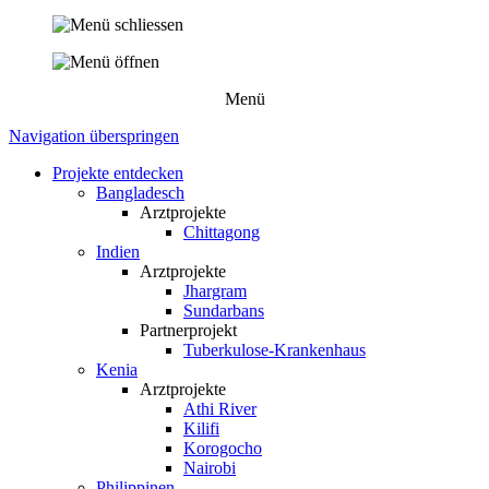
Menü
Navigation überspringen
Projekte entdecken
Bangladesch
Arztprojekte
Chittagong
Indien
Arztprojekte
Jhargram
Sundarbans
Partnerprojekt
Tuberkulose-Krankenhaus
Kenia
Arztprojekte
Athi River
Kilifi
Korogocho
Nairobi
Philippinen