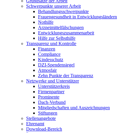
Grundsätze der Arbeit
Schwerpunkte unserer Arbeit
Behandlungs­schwerpunkte
Frauengesundheit in Entwicklungsländern
Nothilfe
Arzneimittel­fälschungen
Entwicklungs­zusammenarbeit
Hilfe zur Selbsthilfe
Transparenz und Kontrolle
Finanzen
Compliance
Kindesschutz
DZI-Spendensiegel
Atmosfair
Zehn Punkte der Transparenz
Netzwerke und Unterstützer
Unterstützerkreis
Firmenpartner
Prominente
Dach-Verbund
Mitgliedschaften und Auszeichnungen
Stiftungen
Stellenangebote
Ehrenamt
Download-Bereich