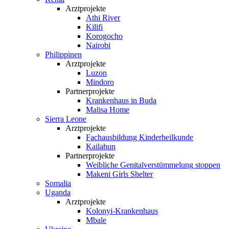
Arztprojekte
Athi River
Kilifi
Korogocho
Nairobi
Philippinen
Arztprojekte
Luzon
Mindoro
Partnerprojekte
Krankenhaus in Buda
Malisa Home
Sierra Leone
Arztprojekte
Fachausbildung Kinderheilkunde
Kailahun
Partnerprojekte
Weibliche Genital­verstümmelung stoppen
Makeni Girls Shelter
Somalia
Uganda
Arztprojekte
Kolonyi-Krankenhaus
Mbale