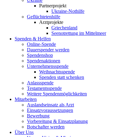
Ukraine
Partnerprojekt
Ukraine-Nothilfe
Geflüchtetenhilfe
Arztprojekte
Griechenland
Seenotrettung im Mittelmeer
Spenden & Helfen
Online-Spende
Dauerspender werden
Spendenshop
Spendenaktionen
Unternehmens­spende
Weihnachtsspende
Spenden statt schenken
Anlassspende
Testamentsspende
Weitere Spenden­möglichkeiten
Mitarbeiten
Auslandseinsatz als Arzt
Einsatzvoraussetzungen
Bewerbung
Vorbereitung & Einsatzplanung
Botschafter werden
Über Uns