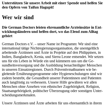
Unterstützen Sie unser
e Arbeit mit einer Spende und helfen Sie
den Opfern von Taifun Hagupit!
Wer wir sind
Die German Doctors leisten ehren­amtliche Arzt­einsätze in Ent­
wicklungs­ländern und helfen dort, wo das Elend zum All­tag
gehört
German Doctors e.V. – unser Name ist Programm: Wir sind eine
inter­national tätige Nicht­regierungs­organisation, die un­ent­geltlich
arbeitende Ärztinnen und Ärzte in Projekte auf den Philippinen, in
Indien, Bangladesch, Kenia, und Sierra Leone ent­sendet. Wir setzen
uns für ein Leben in Würde ein und kümmern uns um die Ge­
sundheits­versorgung und die Aus­bildung be­nach­teiligter Menschen
in unseren Einsatz­regionen. Durch Präventiv­maß­namen wie be­
gleitende Er­nährungs­programme oder Hygiene­schulungen sind wir
zu­dem be­strebt, die Gesund­heit unserer Patientinnen und Patienten
auch lang­fristig zu ver­bessern. Unsere Hilfe ge­währen wir allen
Menschen ohne Ansehen von ethnischer Zu­gehörigkeit, Religion,
Staats­angehörigkeit, politischer Über­zeugung oder sonstigen Unter­
scheidungs­merkmalen.
Unsere Ärztinnen und Ärzte arbeiten für uns ehren­amtlich in ihrem