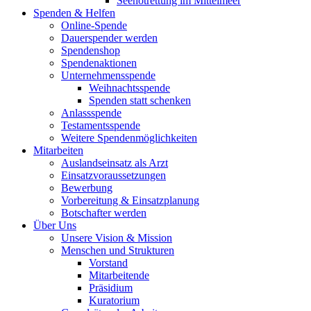
Seenotrettung im Mittelmeer
Spenden & Helfen
Online-Spende
Dauerspender werden
Spendenshop
Spendenaktionen
Unternehmens­spende
Weihnachtsspende
Spenden statt schenken
Anlassspende
Testamentsspende
Weitere Spenden­möglichkeiten
Mitarbeiten
Auslandseinsatz als Arzt
Einsatzvoraussetzungen
Bewerbung
Vorbereitung & Einsatzplanung
Botschafter werden
Über Uns
Unsere Vision & Mission
Menschen und Strukturen
Vorstand
Mitarbeitende
Präsidium
Kuratorium