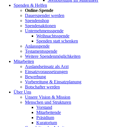
Seenotrettung im Mittelmeer
Spenden & Helfen
Online-Spende
Dauerspender werden
Spendenshop
Spendenaktionen
Unternehmens­spende
Weihnachtsspende
Spenden statt schenken
Anlassspende
Testamentsspende
Weitere Spenden­möglichkeiten
Mitarbeiten
Auslandseinsatz als Arzt
Einsatzvoraussetzungen
Bewerbung
Vorbereitung & Einsatzplanung
Botschafter werden
Über Uns
Unsere Vision & Mission
Menschen und Strukturen
Vorstand
Mitarbeitende
Präsidium
Kuratorium