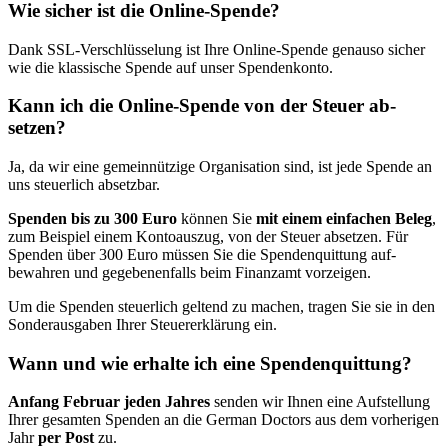
Wie sicher ist die Online-Spende?
Dank SSL-Ver­schlüsselung ist Ihre Online-Spende genau­so sicher
wie die klassische Spende auf unser Spenden­konto.
Kann ich die Online-Spende von der Steuer ab­
setzen?
Ja, da wir eine gemein­nützige Organisation sind, ist jede Spende an
uns steuerlich ab­setzbar.
Spenden bis zu 300 Euro
können Sie
mit einem ein­fachen Beleg
,
zum Beispiel einem Konto­auszug, von der Steuer ab­setzen. Für
Spenden über 300 Euro müssen Sie die Spenden­quittung auf­
bewahren und gegebenen­falls beim Finanzamt vor­zeigen.
Um die Spenden steuerlich geltend zu machen, tragen Sie sie in den
Sonder­ausgaben Ihrer Steuer­erklärung ein.
Wann und wie erhalte ich eine Spenden­quittung?
An­fang Februar jeden Jahres
senden wir Ihnen eine Auf­stellung
Ihrer gesamten Spenden an die German Doctors aus dem vor­herigen
Jahr
per Post
zu.