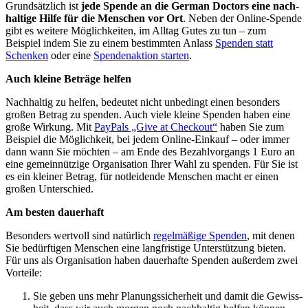
Grundsätzlich ist
jede Spende an die German Doctors eine nach­
haltige Hilfe für die Menschen vor Ort
. Neben der Online-Spende
gibt es weitere Möglichkeiten, im All­tag Gutes zu tun – zum
Beispiel indem Sie zu einem bestimmten An­lass
Spenden statt
Schenken
oder eine
Spendenaktion starten
.
Auch kleine Beträge helfen
Nach­haltig zu helfen, bedeutet nicht un­bedingt einen besonders
großen Betrag zu spenden. Auch viele kleine Spenden haben eine
große Wirkung. Mit
PayPals „Give at Checkout“
haben Sie zum
Beispiel die Möglichkeit, bei jedem Online-Ein­kauf – oder immer
dann wann Sie möchten – am Ende des Bezahl­vorgangs 1 Euro an
eine gemein­nützige Organisation Ihrer Wahl zu spenden. Für Sie ist
es ein kleiner Betrag, für not­leidende Menschen macht er einen
großen Unter­schied.
Am besten dauerhaft
Besonders wert­voll sind natürlich
regelmäßige Spenden
, mit denen
Sie bedürftigen Menschen eine lang­fristige Unterstützung bieten.
Für uns als Organisation haben dauer­hafte Spenden außerdem zwei
Vorteile:
Sie geben uns mehr Planungs­sicherheit und damit die Gewiss­