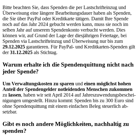
Bitte beachten Sie, dass Spenden die per Last­schrifteinzug und
Über­weisung eine längere Bearbeitungs­dauer haben als Spenden,
die Sie über PayPal oder Kreditkarte tätigen. Damit Ihre Spende
noch auf das Jahr 2024 gebucht werden kann, muss sie noch im
selben Jahr auf unserem Spenden­konto ver­bucht werden. Dies
können wir, auf Grund der Lage der dies­jährigen Feiertage, bei
Spenden via Lastschrift­einzug und Über­weisung nur bis zum
29.12.2025
garantieren. Für PayPal- und Kredit­karten-Spenden gilt
der
31.12.2025
als Stichtag.
Warum erhalte ich die Spenden­quittung nicht nach
jeder Spende?
Um Verwaltungs­kosten zu sparen
und
einen möglichst hohen
Anteil der Spenden­gelder not­leidenden Menschen zu­kommen
zu
lassen
, haben wir seit April 2014 auf Jahres­zu­wendungs­beschei­
nigung­en um­ge­stellt. Hin­zu kommt: Spenden bis zu 300 Euro sind
ohne Spenden­quittung mit einem ein­fachen Beleg steuerlich ab­
setzbar.
Gibt es noch andere Möglich­keiten, nach­haltig zu
spenden?