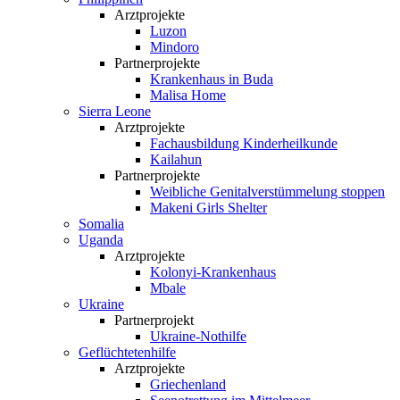
Arztprojekte
Luzon
Mindoro
Partnerprojekte
Krankenhaus in Buda
Malisa Home
Sierra Leone
Arztprojekte
Fachausbildung Kinderheilkunde
Kailahun
Partnerprojekte
Weibliche Genital­verstümmelung stoppen
Makeni Girls Shelter
Somalia
Uganda
Arztprojekte
Kolonyi-Krankenhaus
Mbale
Ukraine
Partnerprojekt
Ukraine-Nothilfe
Geflüchtetenhilfe
Arztprojekte
Griechenland