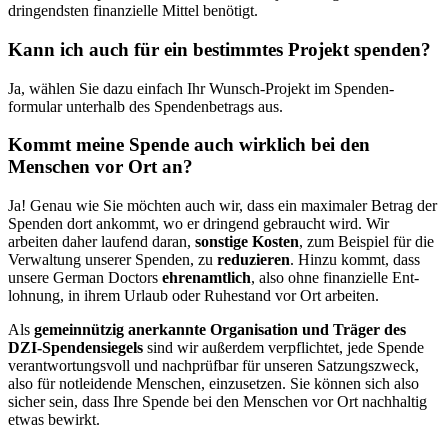
dringendsten finanzielle Mittel benötigt.
Kann ich auch für ein bestimmtes Projekt spenden?
Ja, wählen Sie da­zu einfach Ihr Wunsch-Projekt im Spenden­
formular unterhalb des Spenden­betrags aus.
Kommt meine Spende auch wirklich bei den
Menschen vor Ort an?
Ja! Genau wie Sie möchten auch wir, dass ein maxi­maler Betrag der
Spenden dort an­kommt, wo er dringend ge­braucht wird. Wir
arbeiten daher laufend daran,
sonstige Kosten
, zum Beispiel für die
Ver­waltung unserer Spenden, zu
reduzieren
. Hin­zu kommt, dass
unsere German Doctors
ehren­amtlich
, also ohne finanzielle Ent­
lohnung, in ihrem Urlaub oder Ruhe­stand vor Ort arbeiten.
Als
gemein­nützig anerkannte Organisation und Träger des
DZI-Spenden­siegels
sind wir außerdem ver­pflichtet, jede Spende
verantwortungs­voll und nach­prüfbar für unseren Satzungs­zweck,
also für not­leidende Menschen, ein­zu­setzen. Sie können sich also
sicher sein, dass Ihre Spende bei den Menschen vor Ort nach­haltig
etwas bewirkt.