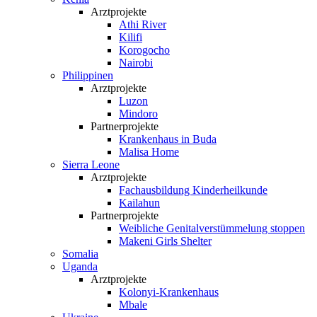
Arztprojekte
Athi River
Kilifi
Korogocho
Nairobi
Philippinen
Arztprojekte
Luzon
Mindoro
Partnerprojekte
Krankenhaus in Buda
Malisa Home
Sierra Leone
Arztprojekte
Fachausbildung Kinderheilkunde
Kailahun
Partnerprojekte
Weibliche Genital­verstümmelung stoppen
Makeni Girls Shelter
Somalia
Uganda
Arztprojekte
Kolonyi-Krankenhaus
Mbale