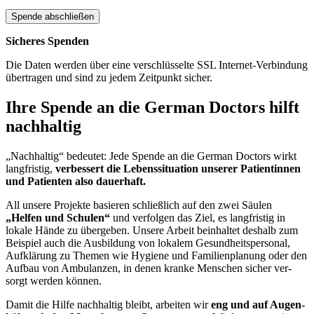
Sicheres Spenden
Die Daten werden über eine verschlüsselte SSL Internet-Verbindung
übertragen und sind zu jedem Zeitpunkt sicher.
Ihre Spende an die German Doctors hilft
nach­haltig
„Nachhaltig“ bedeutet: Jede Spende an die German Doctors wirkt
lang­fristig,
verbessert die Lebens­situation unserer Patientinnen
und Patienten also dauer­haft.
All unsere Projekte basieren schließlich auf den zwei Säulen
„Helfen und Schulen“
und ver­folgen das Ziel, es lang­fristig in
lokale Hände zu über­geben. Unsere Arbeit bein­haltet deshalb zum
Beispiel auch die Aus­bildung von lokalem Gesundheits­personal,
Auf­klärung zu Themen wie Hygiene und Familien­planung oder den
Auf­bau von Ambulanzen, in denen kranke Menschen sicher ver­
sorgt werden können.
Damit die Hilfe nach­haltig bleibt, arbeiten wir
eng und auf Augen­