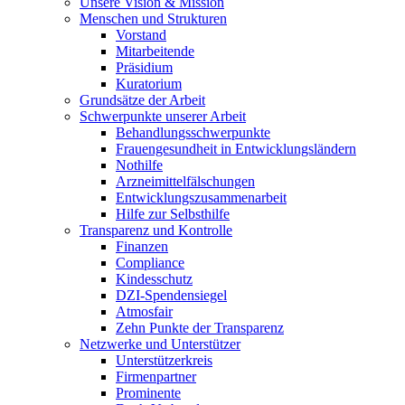
Unsere Vision & Mission
Menschen und Strukturen
Vorstand
Mitarbeitende
Präsidium
Kuratorium
Grundsätze der Arbeit
Schwerpunkte unserer Arbeit
Behandlungs­schwerpunkte
Frauengesundheit in Entwicklungsländern
Nothilfe
Arzneimittel­fälschungen
Entwicklungs­zusammenarbeit
Hilfe zur Selbsthilfe
Transparenz und Kontrolle
Finanzen
Compliance
Kindesschutz
DZI-Spendensiegel
Atmosfair
Zehn Punkte der Transparenz
Netzwerke und Unterstützer
Unterstützerkreis
Firmenpartner
Prominente