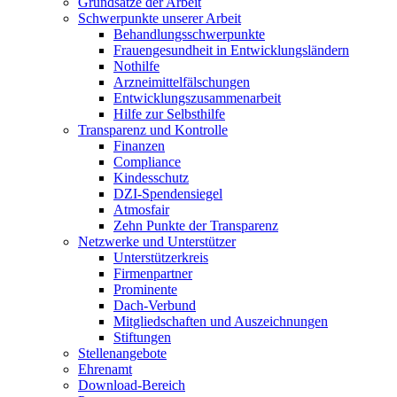
Grundsätze der Arbeit
Schwerpunkte unserer Arbeit
Behandlungs­schwerpunkte
Frauengesundheit in Entwicklungsländern
Nothilfe
Arzneimittel­fälschungen
Entwicklungs­zusammenarbeit
Hilfe zur Selbsthilfe
Transparenz und Kontrolle
Finanzen
Compliance
Kindesschutz
DZI-Spendensiegel
Atmosfair
Zehn Punkte der Transparenz
Netzwerke und Unterstützer
Unterstützerkreis
Firmenpartner
Prominente
Dach-Verbund
Mitgliedschaften und Auszeichnungen
Stiftungen
Stellenangebote
Ehrenamt
Download-Bereich