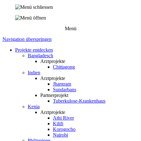
Menü
Navigation überspringen
Projekte entdecken
Bangladesch
Arztprojekte
Chittagong
Indien
Arztprojekte
Jhargram
Sundarbans
Partnerprojekt
Tuberkulose-Krankenhaus
Kenia
Arztprojekte
Athi River
Kilifi
Korogocho
Nairobi
Philippinen