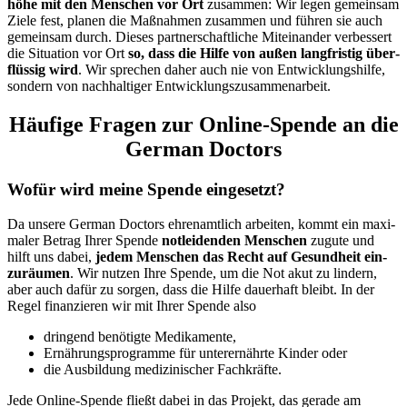
höhe mit den Menschen vor Ort
zusammen: Wir legen gemeinsam
Ziele fest, planen die Maß­nahmen zusammen und führen sie auch
gemeinsam durch. Dieses partnerschaftliche Mit­einander verbessert
die Situation vor Ort
so, dass die Hilfe von außen lang­fristig über­
flüssig wird
. Wir sprechen daher auch nie von Entwicklungs­hilfe,
sondern von nach­haltiger Entwicklungs­zusammen­arbeit.
Häufige Fragen zur Online-Spende an die
German Doctors
Wo­für wird meine Spende ein­ge­setzt?
Da unsere German Doctors ehren­amtlich arbeiten, kommt ein maxi­
maler Betrag Ihrer Spende
not­leidenden Menschen
zu­gute und
hilft uns dabei,
jedem Menschen das Recht auf Gesund­heit ein­
zu­räumen
. Wir nutzen Ihre Spende, um die Not akut zu lindern,
aber auch da­für zu sorgen, dass die Hilfe dauer­haft bleibt. In der
Regel finanzieren wir mit Ihrer Spende also
dringend benötigte Medi­kamente,
Ernährungs­programme für unter­ernährte Kinder oder
die Aus­bildung medi­zinischer Fach­kräfte.
Jede Online-Spende fließt da­bei in das Projekt, das gerade am