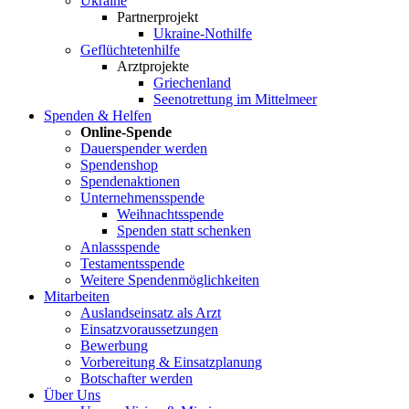
Ukraine
Partnerprojekt
Ukraine-Nothilfe
Geflüchtetenhilfe
Arztprojekte
Griechenland
Seenotrettung im Mittelmeer
Spenden & Helfen
Online-Spende
Dauerspender werden
Spendenshop
Spendenaktionen
Unternehmens­spende
Weihnachtsspende
Spenden statt schenken
Anlassspende
Testamentsspende
Weitere Spenden­möglichkeiten
Mitarbeiten
Auslandseinsatz als Arzt
Einsatzvoraussetzungen
Bewerbung
Vorbereitung & Einsatzplanung
Botschafter werden
Über Uns