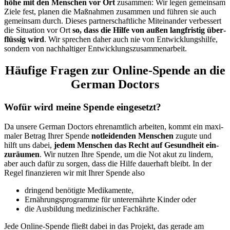
höhe mit den Menschen vor Ort
zusammen: Wir legen gemeinsam
Ziele fest, planen die Maß­nahmen zusammen und führen sie auch
gemeinsam durch. Dieses partnerschaftliche Mit­einander verbessert
die Situation vor Ort
so, dass die Hilfe von außen lang­fristig über­
flüssig wird
. Wir sprechen daher auch nie von Entwicklungs­hilfe,
sondern von nach­haltiger Entwicklungs­zusammen­arbeit.
Häufige Fragen zur Online-Spende an die
German Doctors
Wo­für wird meine Spende ein­ge­setzt?
Da unsere German Doctors ehren­amtlich arbeiten, kommt ein maxi­
maler Betrag Ihrer Spende
not­leidenden Menschen
zu­gute und
hilft uns dabei,
jedem Menschen das Recht auf Gesund­heit ein­
zu­räumen
. Wir nutzen Ihre Spende, um die Not akut zu lindern,
aber auch da­für zu sorgen, dass die Hilfe dauer­haft bleibt. In der
Regel finanzieren wir mit Ihrer Spende also
dringend benötigte Medi­kamente,
Ernährungs­programme für unter­ernährte Kinder oder
die Aus­bildung medi­zinischer Fach­kräfte.
Jede Online-Spende fließt da­bei in das Projekt, das gerade am