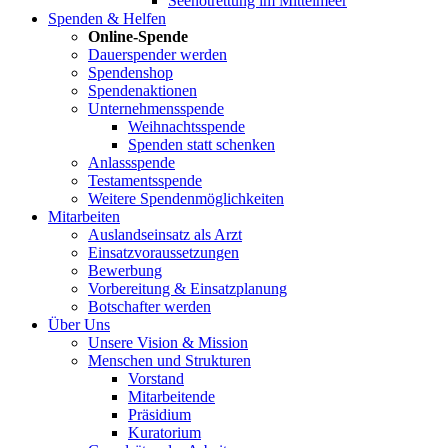
Seenotrettung im Mittelmeer
Spenden & Helfen
Online-Spende
Dauerspender werden
Spendenshop
Spendenaktionen
Unternehmens­spende
Weihnachtsspende
Spenden statt schenken
Anlassspende
Testamentsspende
Weitere Spenden­möglichkeiten
Mitarbeiten
Auslandseinsatz als Arzt
Einsatzvoraussetzungen
Bewerbung
Vorbereitung & Einsatzplanung
Botschafter werden
Über Uns
Unsere Vision & Mission
Menschen und Strukturen
Vorstand
Mitarbeitende
Präsidium
Kuratorium