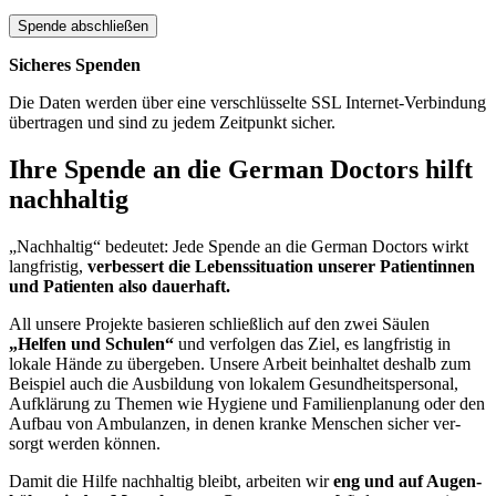
Sicheres Spenden
Die Daten werden über eine verschlüsselte SSL Internet-Verbindung
übertragen und sind zu jedem Zeitpunkt sicher.
Ihre Spende an die German Doctors hilft
nach­haltig
„Nachhaltig“ bedeutet: Jede Spende an die German Doctors wirkt
lang­fristig,
verbessert die Lebens­situation unserer Patientinnen
und Patienten also dauer­haft.
All unsere Projekte basieren schließlich auf den zwei Säulen
„Helfen und Schulen“
und ver­folgen das Ziel, es lang­fristig in
lokale Hände zu über­geben. Unsere Arbeit bein­haltet deshalb zum
Beispiel auch die Aus­bildung von lokalem Gesundheits­personal,
Auf­klärung zu Themen wie Hygiene und Familien­planung oder den
Auf­bau von Ambulanzen, in denen kranke Menschen sicher ver­
sorgt werden können.
Damit die Hilfe nach­haltig bleibt, arbeiten wir
eng und auf Augen­