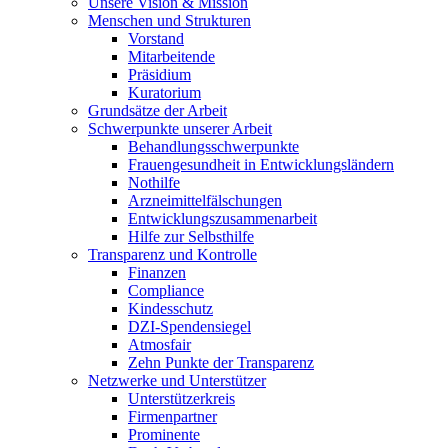
Unsere Vision & Mission
Menschen und Strukturen
Vorstand
Mitarbeitende
Präsidium
Kuratorium
Grundsätze der Arbeit
Schwerpunkte unserer Arbeit
Behandlungs­schwerpunkte
Frauengesundheit in Entwicklungsländern
Nothilfe
Arzneimittel­fälschungen
Entwicklungs­zusammenarbeit
Hilfe zur Selbsthilfe
Transparenz und Kontrolle
Finanzen
Compliance
Kindesschutz
DZI-Spendensiegel
Atmosfair
Zehn Punkte der Transparenz
Netzwerke und Unterstützer
Unterstützerkreis
Firmenpartner
Prominente