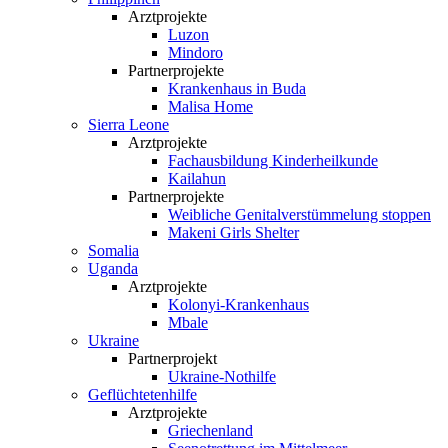
Arztprojekte
Luzon
Mindoro
Partnerprojekte
Krankenhaus in Buda
Malisa Home
Sierra Leone
Arztprojekte
Fachausbildung Kinderheilkunde
Kailahun
Partnerprojekte
Weibliche Genital­verstümmelung stoppen
Makeni Girls Shelter
Somalia
Uganda
Arztprojekte
Kolonyi-Krankenhaus
Mbale
Ukraine
Partnerprojekt
Ukraine-Nothilfe
Geflüchtetenhilfe
Arztprojekte
Griechenland