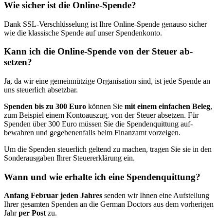
Wie sicher ist die Online-Spende?
Dank SSL-Ver­schlüsselung ist Ihre Online-Spende genau­so sicher
wie die klassische Spende auf unser Spenden­konto.
Kann ich die Online-Spende von der Steuer ab­
setzen?
Ja, da wir eine gemein­nützige Organisation sind, ist jede Spende an
uns steuerlich ab­setzbar.
Spenden bis zu 300 Euro
können Sie
mit einem ein­fachen Beleg
,
zum Beispiel einem Konto­auszug, von der Steuer ab­setzen. Für
Spenden über 300 Euro müssen Sie die Spenden­quittung auf­
bewahren und gegebenen­falls beim Finanzamt vor­zeigen.
Um die Spenden steuerlich geltend zu machen, tragen Sie sie in den
Sonder­ausgaben Ihrer Steuer­erklärung ein.
Wann und wie erhalte ich eine Spenden­quittung?
An­fang Februar jeden Jahres
senden wir Ihnen eine Auf­stellung
Ihrer gesamten Spenden an die German Doctors aus dem vor­herigen
Jahr
per Post
zu.