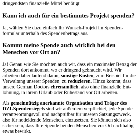
dringendsten finanzielle Mittel benötigt.
Kann ich auch für ein bestimmtes Projekt spenden?
Ja, wählen Sie da­zu einfach Ihr Wunsch-Projekt im Spenden­
formular unterhalb des Spenden­betrags aus.
Kommt meine Spende auch wirklich bei den
Menschen vor Ort an?
Ja! Genau wie Sie möchten auch wir, dass ein maxi­maler Betrag der
Spenden dort an­kommt, wo er dringend ge­braucht wird. Wir
arbeiten daher laufend daran,
sonstige Kosten
, zum Beispiel für die
Ver­waltung unserer Spenden, zu
reduzieren
. Hin­zu kommt, dass
unsere German Doctors
ehren­amtlich
, also ohne finanzielle Ent­
lohnung, in ihrem Urlaub oder Ruhe­stand vor Ort arbeiten.
Als
gemein­nützig anerkannte Organisation und Träger des
DZI-Spenden­siegels
sind wir außerdem ver­pflichtet, jede Spende
verantwortungs­voll und nach­prüfbar für unseren Satzungs­zweck,
also für not­leidende Menschen, ein­zu­setzen. Sie können sich also
sicher sein, dass Ihre Spende bei den Menschen vor Ort nach­haltig
etwas bewirkt.