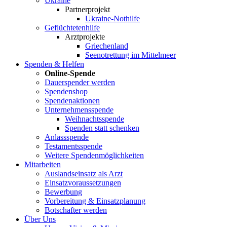
Ukraine
Partnerprojekt
Ukraine-Nothilfe
Geflüchtetenhilfe
Arztprojekte
Griechenland
Seenotrettung im Mittelmeer
Spenden & Helfen
Online-Spende
Dauerspender werden
Spendenshop
Spendenaktionen
Unternehmens­spende
Weihnachtsspende
Spenden statt schenken
Anlassspende
Testamentsspende
Weitere Spenden­möglichkeiten
Mitarbeiten
Auslandseinsatz als Arzt
Einsatzvoraussetzungen
Bewerbung
Vorbereitung & Einsatzplanung
Botschafter werden
Über Uns