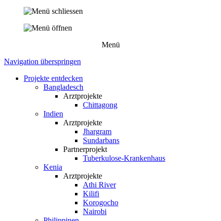
Menü
Navigation überspringen
Projekte entdecken
Bangladesch
Arztprojekte
Chittagong
Indien
Arztprojekte
Jhargram
Sundarbans
Partnerprojekt
Tuberkulose-Krankenhaus
Kenia
Arztprojekte
Athi River
Kilifi
Korogocho
Nairobi
Philippinen