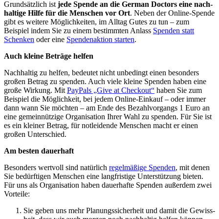
Grundsätzlich ist
jede Spende an die German Doctors eine nach­
haltige Hilfe für die Menschen vor Ort
. Neben der Online-Spende
gibt es weitere Möglichkeiten, im All­tag Gutes zu tun – zum
Beispiel indem Sie zu einem bestimmten An­lass
Spenden statt
Schenken
oder eine
Spendenaktion starten
.
Auch kleine Beträge helfen
Nach­haltig zu helfen, bedeutet nicht un­bedingt einen besonders
großen Betrag zu spenden. Auch viele kleine Spenden haben eine
große Wirkung. Mit
PayPals „Give at Checkout“
haben Sie zum
Beispiel die Möglichkeit, bei jedem Online-Ein­kauf – oder immer
dann wann Sie möchten – am Ende des Bezahl­vorgangs 1 Euro an
eine gemein­nützige Organisation Ihrer Wahl zu spenden. Für Sie ist
es ein kleiner Betrag, für not­leidende Menschen macht er einen
großen Unter­schied.
Am besten dauerhaft
Besonders wert­voll sind natürlich
regelmäßige Spenden
, mit denen
Sie bedürftigen Menschen eine lang­fristige Unterstützung bieten.
Für uns als Organisation haben dauer­hafte Spenden außerdem zwei
Vorteile:
Sie geben uns mehr Planungs­sicherheit und damit die Gewiss­