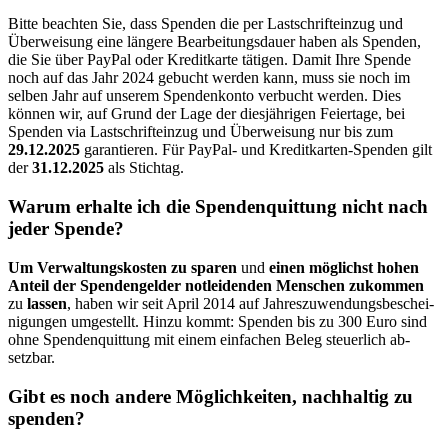
Bitte beachten Sie, dass Spenden die per Last­schrifteinzug und
Über­weisung eine längere Bearbeitungs­dauer haben als Spenden,
die Sie über PayPal oder Kreditkarte tätigen. Damit Ihre Spende
noch auf das Jahr 2024 gebucht werden kann, muss sie noch im
selben Jahr auf unserem Spenden­konto ver­bucht werden. Dies
können wir, auf Grund der Lage der dies­jährigen Feiertage, bei
Spenden via Lastschrift­einzug und Über­weisung nur bis zum
29.12.2025
garantieren. Für PayPal- und Kredit­karten-Spenden gilt
der
31.12.2025
als Stichtag.
Warum erhalte ich die Spenden­quittung nicht nach
jeder Spende?
Um Verwaltungs­kosten zu sparen
und
einen möglichst hohen
Anteil der Spenden­gelder not­leidenden Menschen zu­kommen
zu
lassen
, haben wir seit April 2014 auf Jahres­zu­wendungs­beschei­
nigung­en um­ge­stellt. Hin­zu kommt: Spenden bis zu 300 Euro sind
ohne Spenden­quittung mit einem ein­fachen Beleg steuerlich ab­
setzbar.
Gibt es noch andere Möglich­keiten, nach­haltig zu
spenden?