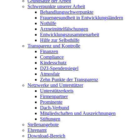
Grundsätze der Arbeit
Schwerpunkte unserer Arbeit
Behandlungs­schwerpunkte
Frauengesundheit in Entwicklungsländern
Nothilfe
Arzneimittel­fälschungen
Entwicklungs­zusammenarbeit
Hilfe zur Selbsthilfe
Transparenz und Kontrolle
Finanzen
Compliance
Kindesschutz
DZI-Spendensiegel
Atmosfair
Zehn Punkte der Transparenz
Netzwerke und Unterstützer
Unterstützerkreis
Firmenpartner
Prominente
Dach-Verbund
Mitgliedschaften und Auszeichnungen
Stiftungen
Stellenangebote
Ehrenamt
Download-Bereich