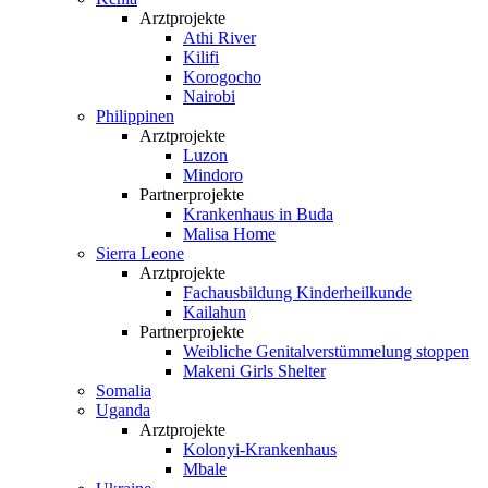
Arztprojekte
Athi River
Kilifi
Korogocho
Nairobi
Philippinen
Arztprojekte
Luzon
Mindoro
Partnerprojekte
Krankenhaus in Buda
Malisa Home
Sierra Leone
Arztprojekte
Fachausbildung Kinderheilkunde
Kailahun
Partnerprojekte
Weibliche Genital­verstümmelung stoppen
Makeni Girls Shelter
Somalia
Uganda
Arztprojekte
Kolonyi-Krankenhaus
Mbale