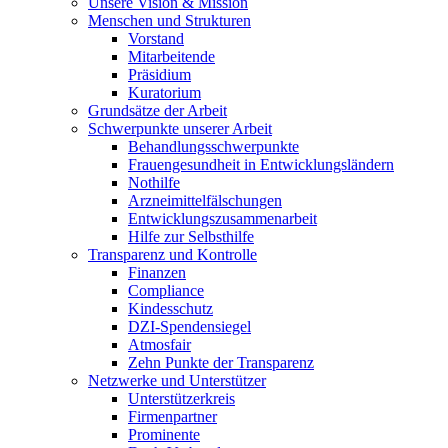
Unsere Vision & Mission
Menschen und Strukturen
Vorstand
Mitarbeitende
Präsidium
Kuratorium
Grundsätze der Arbeit
Schwerpunkte unserer Arbeit
Behandlungs­schwerpunkte
Frauengesundheit in Entwicklungsländern
Nothilfe
Arzneimittel­fälschungen
Entwicklungs­zusammenarbeit
Hilfe zur Selbsthilfe
Transparenz und Kontrolle
Finanzen
Compliance
Kindesschutz
DZI-Spendensiegel
Atmosfair
Zehn Punkte der Transparenz
Netzwerke und Unterstützer
Unterstützerkreis
Firmenpartner
Prominente