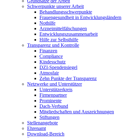
Grundsätze der Arbeit
Schwerpunkte unserer Arbeit
Behandlungs­schwerpunkte
Frauengesundheit in Entwicklungsländern
Nothilfe
Arzneimittel­fälschungen
Entwicklungs­zusammenarbeit
Hilfe zur Selbsthilfe
Transparenz und Kontrolle
Finanzen
Compliance
Kindesschutz
DZI-Spendensiegel
Atmosfair
Zehn Punkte der Transparenz
Netzwerke und Unterstützer
Unterstützerkreis
Firmenpartner
Prominente
Dach-Verbund
Mitgliedschaften und Auszeichnungen
Stiftungen
Stellenangebote
Ehrenamt
Download-Bereich