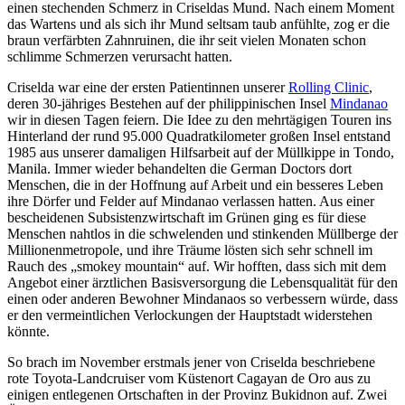
einen stechenden Schmerz in Criseldas Mund. Nach einem Moment
das Wartens und als sich ihr Mund seltsam taub anfühlte, zog er die
braun verfärbten Zahnruinen, die ihr seit vielen Monaten schon
schlimme Schmerzen verursacht hatten.
Criselda war eine der ersten Patientinnen unserer
Rolling Clinic
,
deren 30-jähriges Bestehen auf der philippinischen Insel
Mindanao
wir in diesen Tagen feiern. Die Idee zu den mehrtägigen Touren ins
Hinterland der rund 95.000 Quadratkilometer großen Insel entstand
1985 aus unserer damaligen Hilfsarbeit auf der Müllkippe in Tondo,
Manila. Immer wieder behandelten die German Doctors dort
Menschen, die in der Hoffnung auf Arbeit und ein besseres Leben
ihre Dörfer und Felder auf Mindanao verlassen hatten. Aus einer
bescheidenen Subsistenzwirtschaft im Grünen ging es für diese
Menschen nahtlos in die schwelenden und stinkenden Müllberge der
Millionenmetropole, und ihre Träume lösten sich sehr schnell im
Rauch des „smokey mountain“ auf. Wir hofften, dass sich mit dem
Angebot einer ärztlichen Basisversorgung die Lebensqualität für den
einen oder anderen Bewohner Mindanaos so verbessern würde, dass
er den vermeintlichen Verlockungen der Hauptstadt widerstehen
könnte.
So brach im November erstmals jener von Criselda beschriebene
rote Toyota-Landcruiser vom Küstenort Cagayan de Oro aus zu
einigen entlegenen Ortschaften in der Provinz Bukidnon auf. Zwei