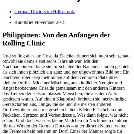
German Doctors im Hilfseinsatz
|
Rundbrief November 2015
Philippinen: Von den Anfängen der
Rolling Clinic
Und so fing alles an: Criselda Zialcita erinnert sich noch sehr genau,
obwohl sie damals erst sechs Jahre alt war. Mit den
Nachbarskindern hatte sie im Schatten der Bananenstauden gespielt,
als sich ihnen plötzlich ein ganz und gar ungewohntes Bild bot: Ein
leuchtend roter Jeep hielt mitten auf dem zentralen Platz ihres
kleinen Dorfes. Mit einer Mischung aus kindlicher Neugier und
Angst beobachtete Criselda gemeinsam mit den anderen Kindern
das Treiben der seltsam blassen Menschen, die aus dem Auto
gestiegen waren. Auf einem Klapptisch breiteten sie merkwürdige
Gerätschaften aus. Dinge, die sie und die meisten anderen
Dorfbewohner noch nie gesehen hatten: Kleine Fläschchen und
Päckchen, Spritzen und Verbandszeug. Was dann folgte, war nicht
schön. Und doch war das kleine Mädchen im Nachhinein dankbar
für das Wirken der German Doctors – unter diesem Namen waren
die Fremden bald bekannt im Dorf. Einer der Männer sorgte für