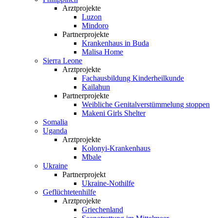
Arztprojekte
Luzon
Mindoro
Partnerprojekte
Krankenhaus in Buda
Malisa Home
Sierra Leone
Arztprojekte
Fachausbildung Kinderheilkunde
Kailahun
Partnerprojekte
Weibliche Genital­verstümmelung stoppen
Makeni Girls Shelter
Somalia
Uganda
Arztprojekte
Kolonyi-Krankenhaus
Mbale
Ukraine
Partnerprojekt
Ukraine-Nothilfe
Geflüchtetenhilfe
Arztprojekte
Griechenland