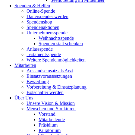
Seenotrettung im Mittelmeer
Spenden & Helfen
Online-Spende
Dauerspender werden
Spendenshop
Spendenaktionen
Unternehmens­spende
Weihnachtsspende
Spenden statt schenken
Anlassspende
Testamentsspende
Weitere Spenden­möglichkeiten
Mitarbeiten
Auslandseinsatz als Arzt
Einsatzvoraussetzungen
Bewerbung
Vorbereitung & Einsatzplanung
Botschafter werden
Über Uns
Unsere Vision & Mission
Menschen und Strukturen
Vorstand
Mitarbeitende
Präsidium
Kuratorium