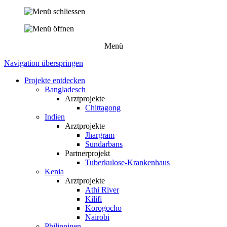
Menü
Navigation überspringen
Projekte entdecken
Bangladesch
Arztprojekte
Chittagong
Indien
Arztprojekte
Jhargram
Sundarbans
Partnerprojekt
Tuberkulose-Krankenhaus
Kenia
Arztprojekte
Athi River
Kilifi
Korogocho
Nairobi
Philippinen