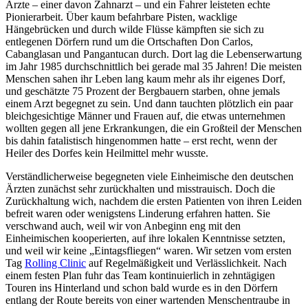
Ärzte – einer davon Zahnarzt – und ein Fahrer leisteten echte
Pionierarbeit. Über kaum befahrbare Pisten, wacklige
Hängebrücken und durch wilde Flüsse kämpften sie sich zu
entlegenen Dörfern rund um die Ortschaften Don Carlos,
Cabanglasan und Pangantucan durch. Dort lag die Lebenserwartung
im Jahr 1985 durchschnittlich bei gerade mal 35 Jahren! Die meisten
Menschen sahen ihr Leben lang kaum mehr als ihr eigenes Dorf,
und geschätzte 75 Prozent der Bergbauern starben, ohne jemals
einem Arzt begegnet zu sein. Und dann tauchten plötzlich ein paar
bleichgesichtige Männer und Frauen auf, die etwas unternehmen
wollten gegen all jene Erkrankungen, die ein Großteil der Menschen
bis dahin fatalistisch hingenommen hatte – erst recht, wenn der
Heiler des Dorfes kein Heilmittel mehr wusste.
Verständlicherweise begegneten viele Einheimische den deutschen
Ärzten zunächst sehr zurückhalten und misstrauisch. Doch die
Zurückhaltung wich, nachdem die ersten Patienten von ihren Leiden
befreit waren oder wenigstens Linderung erfahren hatten. Sie
verschwand auch, weil wir von Anbeginn eng mit den
Einheimischen kooperierten, auf ihre lokalen Kenntnisse setzten,
und weil wir keine „Eintagsfliegen“ waren. Wir setzen vom ersten
Tag
Rolling Clinic
auf Regelmäßigkeit und Verlässlichkeit. Nach
einem festen Plan fuhr das Team kontinuierlich in zehntägigen
Touren ins Hinterland und schon bald wurde es in den Dörfern
entlang der Route bereits von einer wartenden Menschentraube in