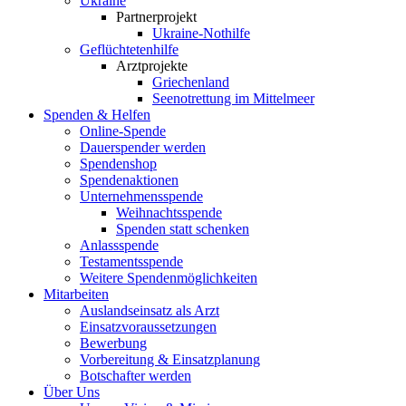
Ukraine
Partnerprojekt
Ukraine-Nothilfe
Geflüchtetenhilfe
Arztprojekte
Griechenland
Seenotrettung im Mittelmeer
Spenden & Helfen
Online-Spende
Dauerspender werden
Spendenshop
Spendenaktionen
Unternehmens­spende
Weihnachtsspende
Spenden statt schenken
Anlassspende
Testamentsspende
Weitere Spenden­möglichkeiten
Mitarbeiten
Auslandseinsatz als Arzt
Einsatzvoraussetzungen
Bewerbung
Vorbereitung & Einsatzplanung
Botschafter werden
Über Uns