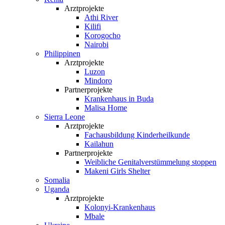
Arztprojekte
Athi River
Kilifi
Korogocho
Nairobi
Philippinen
Arztprojekte
Luzon
Mindoro
Partnerprojekte
Krankenhaus in Buda
Malisa Home
Sierra Leone
Arztprojekte
Fachausbildung Kinderheilkunde
Kailahun
Partnerprojekte
Weibliche Genital­verstümmelung stoppen
Makeni Girls Shelter
Somalia
Uganda
Arztprojekte
Kolonyi-Krankenhaus
Mbale