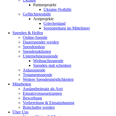
Ukraine
Partnerprojekt
Ukraine-Nothilfe
Geflüchtetenhilfe
Arztprojekte
Griechenland
Seenotrettung im Mittelmeer
Spenden & Helfen
Online-Spende
Dauerspender werden
Spendenshop
Spendenaktionen
Unternehmens­spende
Weihnachtsspende
Spenden statt schenken
Anlassspende
Testamentsspende
Weitere Spenden­möglichkeiten
Mitarbeiten
Auslandseinsatz als Arzt
Einsatzvoraussetzungen
Bewerbung
Vorbereitung & Einsatzplanung
Botschafter werden
Über Uns