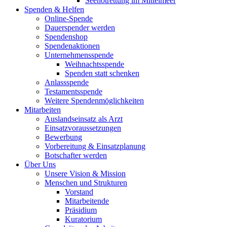
Seenotrettung im Mittelmeer
Spenden & Helfen
Online-Spende
Dauerspender werden
Spendenshop
Spendenaktionen
Unternehmens­spende
Weihnachtsspende
Spenden statt schenken
Anlassspende
Testamentsspende
Weitere Spenden­möglichkeiten
Mitarbeiten
Auslandseinsatz als Arzt
Einsatzvoraussetzungen
Bewerbung
Vorbereitung & Einsatzplanung
Botschafter werden
Über Uns
Unsere Vision & Mission
Menschen und Strukturen
Vorstand
Mitarbeitende
Präsidium
Kuratorium