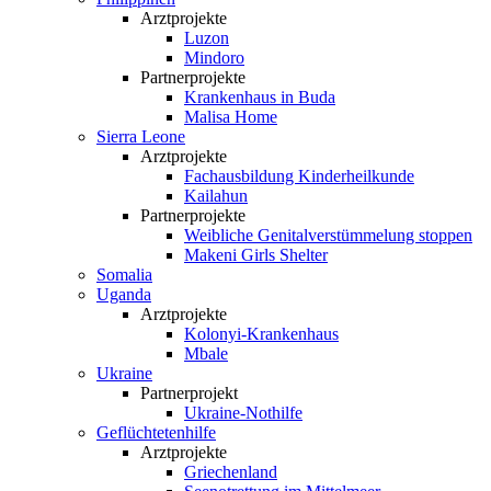
Arztprojekte
Luzon
Mindoro
Partnerprojekte
Krankenhaus in Buda
Malisa Home
Sierra Leone
Arztprojekte
Fachausbildung Kinderheilkunde
Kailahun
Partnerprojekte
Weibliche Genital­verstümmelung stoppen
Makeni Girls Shelter
Somalia
Uganda
Arztprojekte
Kolonyi-Krankenhaus
Mbale
Ukraine
Partnerprojekt
Ukraine-Nothilfe
Geflüchtetenhilfe
Arztprojekte
Griechenland