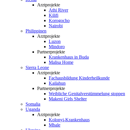
Arztprojekte
Athi River
Kilifi
Korogocho
Nairobi
Philippinen
Arztprojekte
Luzon
Mindoro
Partnerprojekte
Krankenhaus in Buda
Malisa Home
Sierra Leone
Arztprojekte
Fachausbildung Kinderheilkunde
Kailahun
Partnerprojekte
Weibliche Genital­verstümmelung stoppen
Makeni Girls Shelter
Somalia
Uganda
Arztprojekte
Kolonyi-Krankenhaus
Mbale