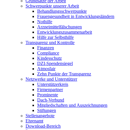
Grundsätze der Arbeit
Schwerpunkte unserer Arbeit
Behandlungs­schwerpunkte
Frauengesundheit in Entwicklungsländern
Nothilfe
Arzneimittel­fälschungen
Entwicklungs­zusammenarbeit
Hilfe zur Selbsthilfe
Transparenz und Kontrolle
Finanzen
Compliance
Kindesschutz
DZI-Spendensiegel
Atmosfair
Zehn Punkte der Transparenz
Netzwerke und Unterstützer
Unterstützerkreis
Firmenpartner
Prominente
Dach-Verbund
Mitgliedschaften und Auszeichnungen
Stiftungen
Stellenangebote
Ehrenamt
Download-Bereich