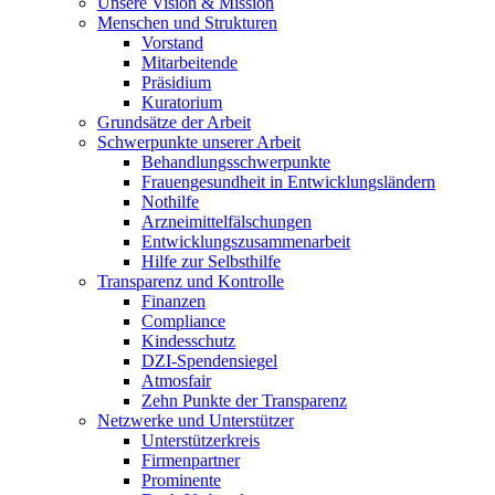
Unsere Vision & Mission
Menschen und Strukturen
Vorstand
Mitarbeitende
Präsidium
Kuratorium
Grundsätze der Arbeit
Schwerpunkte unserer Arbeit
Behandlungs­schwerpunkte
Frauengesundheit in Entwicklungsländern
Nothilfe
Arzneimittel­fälschungen
Entwicklungs­zusammenarbeit
Hilfe zur Selbsthilfe
Transparenz und Kontrolle
Finanzen
Compliance
Kindesschutz
DZI-Spendensiegel
Atmosfair
Zehn Punkte der Transparenz
Netzwerke und Unterstützer
Unterstützerkreis
Firmenpartner
Prominente