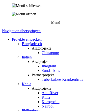
Menü
Navigation überspringen
Projekte entdecken
Bangladesch
Arztprojekte
Chittagong
Indien
Arztprojekte
Jhargram
Sundarbans
Partnerprojekt
Tuberkulose-Krankenhaus
Kenia
Arztprojekte
Athi River
Kilifi
Korogocho
Nairobi
Philippinen