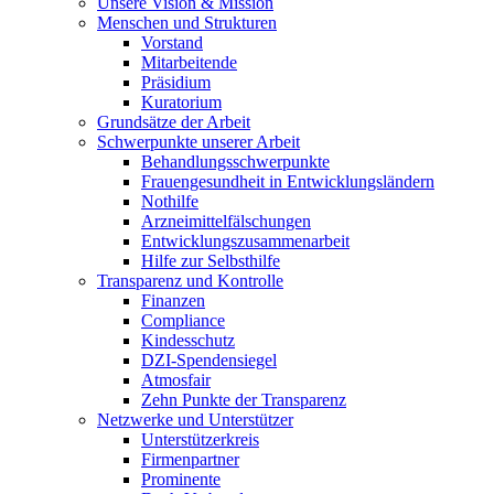
Unsere Vision & Mission
Menschen und Strukturen
Vorstand
Mitarbeitende
Präsidium
Kuratorium
Grundsätze der Arbeit
Schwerpunkte unserer Arbeit
Behandlungs­schwerpunkte
Frauengesundheit in Entwicklungsländern
Nothilfe
Arzneimittel­fälschungen
Entwicklungs­zusammenarbeit
Hilfe zur Selbsthilfe
Transparenz und Kontrolle
Finanzen
Compliance
Kindesschutz
DZI-Spendensiegel
Atmosfair
Zehn Punkte der Transparenz
Netzwerke und Unterstützer
Unterstützerkreis
Firmenpartner
Prominente