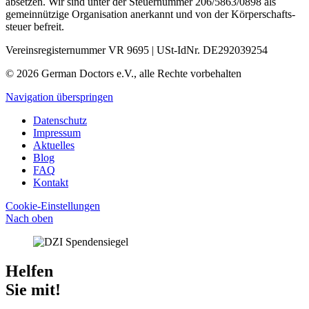
absetzen. Wir sind unter der Steuer­nummer 206/5863/0898 als
gemein­nützige Organisation aner­kannt und von der Körper­schafts­
steuer befreit.
Vereinsregisternummer VR 9695 | USt-IdNr. DE292039254
© 2026 German Doctors e.V., alle Rechte vorbehalten
Navigation überspringen
Datenschutz
Impressum
Aktuelles
Blog
FAQ
Kontakt
Cookie-Einstellungen
Nach oben
Helfen
Sie mit!