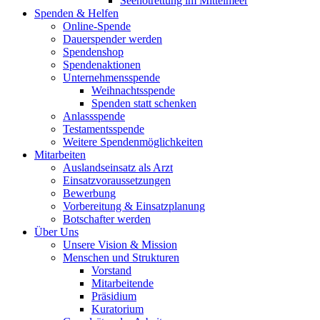
Seenotrettung im Mittelmeer
Spenden & Helfen
Online-Spende
Dauerspender werden
Spendenshop
Spendenaktionen
Unternehmens­spende
Weihnachtsspende
Spenden statt schenken
Anlassspende
Testamentsspende
Weitere Spenden­möglichkeiten
Mitarbeiten
Auslandseinsatz als Arzt
Einsatzvoraussetzungen
Bewerbung
Vorbereitung & Einsatzplanung
Botschafter werden
Über Uns
Unsere Vision & Mission
Menschen und Strukturen
Vorstand
Mitarbeitende
Präsidium
Kuratorium