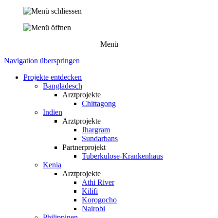
Menü
Navigation überspringen
Projekte entdecken
Bangladesch
Arztprojekte
Chittagong
Indien
Arztprojekte
Jhargram
Sundarbans
Partnerprojekt
Tuberkulose-Krankenhaus
Kenia
Arztprojekte
Athi River
Kilifi
Korogocho
Nairobi
Philippinen