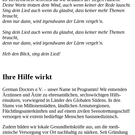
Deine Worte trotzen dem Wind, auch wenn keiner der Rede lauscht.
Sing dein Lied auch wenn du glaubst, dass keiner mehr Themen
braucht,
denn nur dann, wird irgendwann der Lärm vergeh’n.
Sing dein Lied auch wenn du glaubst, dass keiner mehr Themen
braucht,
denn nur dann, wird irgendwann der Lärm vergeh’n.
Heb den Blick, sing dein Lied!
Ihre Hilfe wirkt
German Doctors e.V. – unser Name ist Programm! Wir ent­senden
Ärztinnen und Ärzte zu ehren­amtlichen, sechs­wöchigen Hilfs­
einsätzen, vor­wiegend in Länder des Globalen Südens. In den
Slums von Millionen­städten, länd­lichen Armuts­regionen,
Flüchtlings­unter­künften und auf einem zivilen Seenotrettungsschiff
versorgen wir extrem bedürftige Menschen basismedizinisch.
Zudem bilden wir lokale Gesundheitskräfte aus, um die medi­
zinische Versorgung vor Ort nach­haltig zu stärken. Seit Gründung