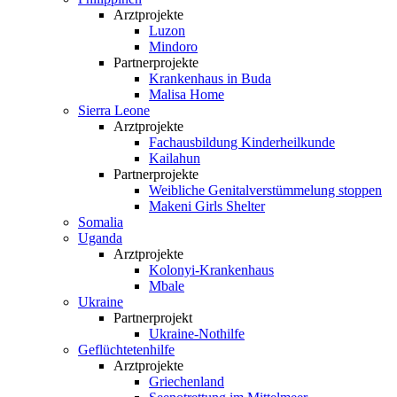
Arztprojekte
Luzon
Mindoro
Partnerprojekte
Krankenhaus in Buda
Malisa Home
Sierra Leone
Arztprojekte
Fachausbildung Kinderheilkunde
Kailahun
Partnerprojekte
Weibliche Genital­verstümmelung stoppen
Makeni Girls Shelter
Somalia
Uganda
Arztprojekte
Kolonyi-Krankenhaus
Mbale
Ukraine
Partnerprojekt
Ukraine-Nothilfe
Geflüchtetenhilfe
Arztprojekte
Griechenland