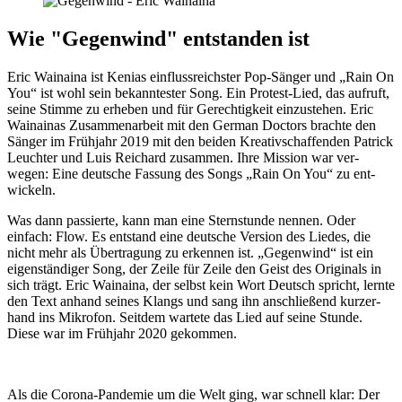
Wie "Gegenwind" entstanden ist
Eric Wainaina ist Kenias ein­fluss­reichster Pop-Sänger und „Rain On
You“ ist wohl sein be­kanntester Song. Ein Protest-Lied, das auf­ruft,
seine Stimme zu er­heben und für Gerechtig­keit einzu­stehen. Eric
Wainainas Zusammen­arbeit mit den German Doctors brachte den
Sänger im Frühjahr 2019 mit den beiden Kreativ­schaffenden Patrick
Leuchter und Luis Reichard zu­sammen. Ihre Mission war ver­
wegen: Eine deutsche Fassung des Songs „Rain On You“ zu ent­
wickeln.
Was dann passierte, kann man eine Stern­stunde nennen. Oder
einfach: Flow. Es ent­stand eine deutsche Version des Liedes, die
nicht mehr als Über­tragung zu er­kennen ist. „Gegen­wind“ ist ein
eigen­ständiger Song, der Zeile für Zeile den Geist des Originals in
sich trägt. Eric Wainaina, der selbst kein Wort Deutsch spricht, lernte
den Text an­hand seines Klangs und sang ihn an­schließend kurzer­
hand ins Mikrofon. Seit­dem wartete das Lied auf seine Stunde.
Diese war im Früh­jahr 2020 ge­kommen.
Als die Corona-Pandemie um die Welt ging, war schnell klar: Der