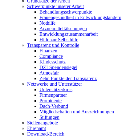
Grundsätze der Arbeit
Schwerpunkte unserer Arbeit
Behandlungs­schwerpunkte
Frauengesundheit in Entwicklungsländern
Nothilfe
Arzneimittel­fälschungen
Entwicklungs­zusammenarbeit
Hilfe zur Selbsthilfe
Transparenz und Kontrolle
Finanzen
Compliance
Kindesschutz
DZI-Spendensiegel
Atmosfair
Zehn Punkte der Transparenz
Netzwerke und Unterstützer
Unterstützerkreis
Firmenpartner
Prominente
Dach-Verbund
Mitgliedschaften und Auszeichnungen
Stiftungen
Stellenangebote
Ehrenamt
Download-Bereich