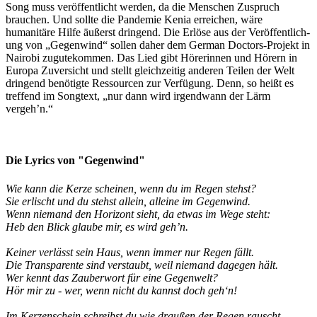
Song muss ver­öffentlicht werden, da die Menschen Zu­spruch
brauchen. Und sollte die Pandemie Kenia er­reichen, wäre
humanitäre Hilfe äußerst dringend. Die Erlöse aus der Ver­öffentlich­
ung von „Gegen­wind“ sollen daher dem German Doctors-Projekt in
Nairobi zugute­kommen. Das Lied gibt Hörerinnen und Hörern in
Europa Zu­versicht und stellt gleich­zeitig anderen Teilen der Welt
dringend be­nötigte Ressourcen zur Ver­fügung. Denn, so heißt es
treffend im Song­text, „nur dann wird irgendwann der Lärm
vergeh’n.“
Die Lyrics von "Gegenwind"
Wie kann die Kerze scheinen, wenn du im Regen stehst?
Sie erlischt und du stehst allein, alleine im Gegenwind.
Wenn niemand den Horizont sieht, da etwas im Wege steht:
Heb den Blick glaube mir, es wird geh’n.
Keiner verlässt sein Haus, wenn immer nur Regen fällt.
Die Transparente sind verstaubt, weil niemand dagegen hält.
Wer kennt das Zauberwort für eine Gegenwelt?
Hör mir zu - wer, wenn nicht du kannst doch geh‘n!
Im Kerzenschein schreibst du wie draußen der Regen rauscht.