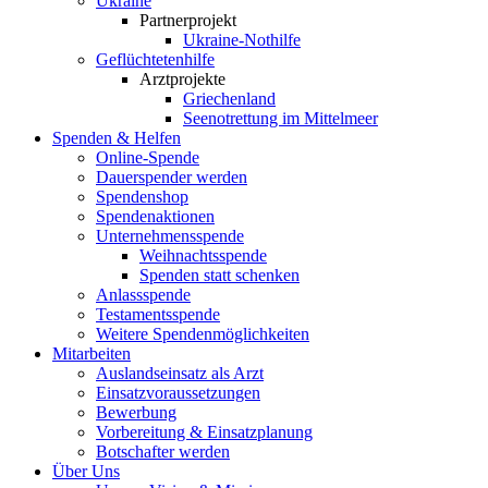
Ukraine
Partnerprojekt
Ukraine-Nothilfe
Geflüchtetenhilfe
Arztprojekte
Griechenland
Seenotrettung im Mittelmeer
Spenden & Helfen
Online-Spende
Dauerspender werden
Spendenshop
Spendenaktionen
Unternehmens­spende
Weihnachtsspende
Spenden statt schenken
Anlassspende
Testamentsspende
Weitere Spenden­möglichkeiten
Mitarbeiten
Auslandseinsatz als Arzt
Einsatzvoraussetzungen
Bewerbung
Vorbereitung & Einsatzplanung
Botschafter werden
Über Uns