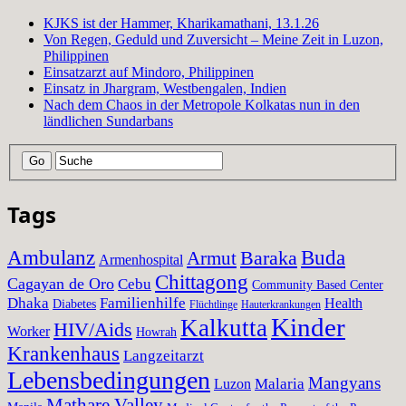
KJKS ist der Hammer, Kharikamathani, 13.1.26
Von Regen, Geduld und Zuversicht – Meine Zeit in Luzon,
Philippinen
Einsatzarzt auf Mindoro, Philippinen
Einsatz in Jhargram, Westbengalen, Indien
Nach dem Chaos in der Metropole Kolkatas nun in den
ländlichen Sundarbans
Tags
Ambulanz
Baraka
Buda
Armut
Armenhospital
Chittagong
Cagayan de Oro
Cebu
Community Based Center
Dhaka
Familienhilfe
Health
Diabetes
Flüchtlinge
Hauterkrankungen
Kinder
Kalkutta
HIV/Aids
Worker
Howrah
Krankenhaus
Langzeitarzt
Lebensbedingungen
Mangyans
Malaria
Luzon
Mathare Valley