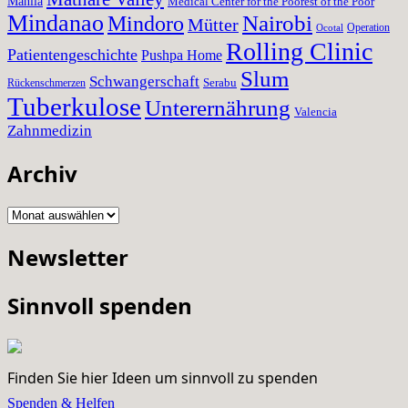
Manila
Medical Center for the Poorest of the Poor
Mindanao
Nairobi
Mindoro
Mütter
Operation
Ocotal
Rolling Clinic
Patientengeschichte
Pushpa Home
Slum
Schwangerschaft
Serabu
Rückenschmerzen
Tuberkulose
Unterernährung
Valencia
Zahnmedizin
Archiv
Archiv
Newsletter
Sinnvoll spenden
Finden Sie hier Ideen um sinnvoll zu spenden
Spenden & Helfen