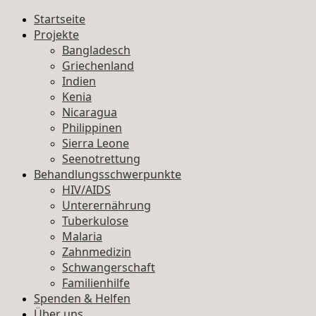
Startseite
Projekte
Bangladesch
Griechenland
Indien
Kenia
Nicaragua
Philippinen
Sierra Leone
Seenotrettung
Behandlungsschwerpunkte
HIV/AIDS
Unterernährung
Tuberkulose
Malaria
Zahnmedizin
Schwangerschaft
Familienhilfe
Spenden & Helfen
Über uns