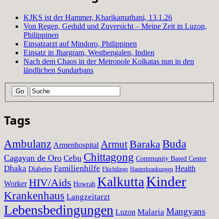
KJKS ist der Hammer, Kharikamathani, 13.1.26
Von Regen, Geduld und Zuversicht – Meine Zeit in Luzon,
Philippinen
Einsatzarzt auf Mindoro, Philippinen
Einsatz in Jhargram, Westbengalen, Indien
Nach dem Chaos in der Metropole Kolkatas nun in den
ländlichen Sundarbans
Tags
Ambulanz
Baraka
Buda
Armut
Armenhospital
Chittagong
Cagayan de Oro
Cebu
Community Based Center
Dhaka
Familienhilfe
Health
Diabetes
Flüchtlinge
Hauterkrankungen
Kinder
Kalkutta
HIV/Aids
Worker
Howrah
Krankenhaus
Langzeitarzt
Lebensbedingungen
Mangyans
Malaria
Luzon