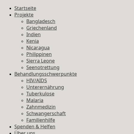
Startseite
Projekte
Bangladesch
Griechenland
Indien
Kenia
Nicaragua
Philippinen
Sierra Leone
Seenotrettung
Behandlungsschwerpunkte
HIV/AIDS
Unterernährung
Tuberkulose
Malaria
Zahnmedizin
Schwangerschaft
Familienhilfe
Spenden & Helfen
Über uns