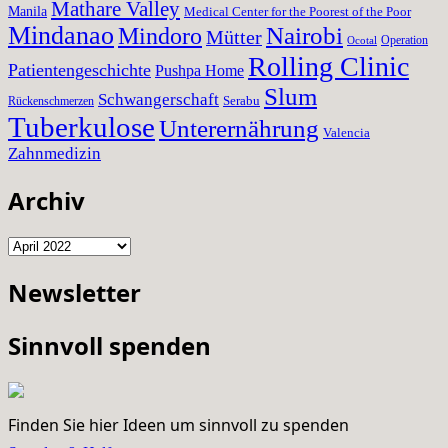
Mathare Valley
Manila
Medical Center for the Poorest of the Poor
Mindanao
Nairobi
Mindoro
Mütter
Operation
Ocotal
Rolling Clinic
Patientengeschichte
Pushpa Home
Slum
Schwangerschaft
Serabu
Rückenschmerzen
Tuberkulose
Unterernährung
Valencia
Zahnmedizin
Archiv
Archiv
Newsletter
Sinnvoll spenden
Finden Sie hier Ideen um sinnvoll zu spenden