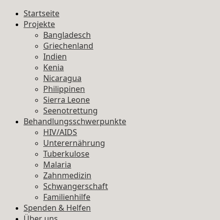
Startseite
Projekte
Bangladesch
Griechenland
Indien
Kenia
Nicaragua
Philippinen
Sierra Leone
Seenotrettung
Behandlungsschwerpunkte
HIV/AIDS
Unterernährung
Tuberkulose
Malaria
Zahnmedizin
Schwangerschaft
Familienhilfe
Spenden & Helfen
Über uns