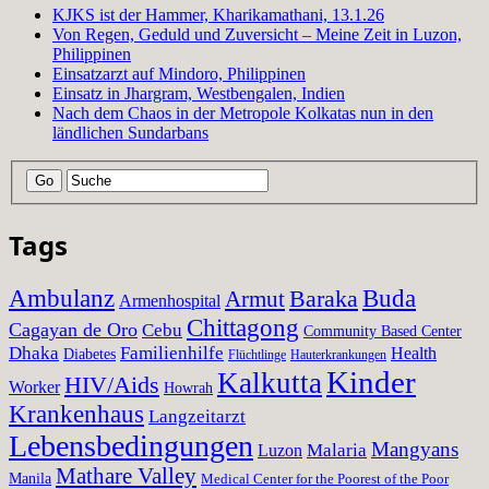
KJKS ist der Hammer, Kharikamathani, 13.1.26
Von Regen, Geduld und Zuversicht – Meine Zeit in Luzon,
Philippinen
Einsatzarzt auf Mindoro, Philippinen
Einsatz in Jhargram, Westbengalen, Indien
Nach dem Chaos in der Metropole Kolkatas nun in den
ländlichen Sundarbans
Tags
Ambulanz
Baraka
Buda
Armut
Armenhospital
Chittagong
Cagayan de Oro
Cebu
Community Based Center
Dhaka
Familienhilfe
Health
Diabetes
Flüchtlinge
Hauterkrankungen
Kinder
Kalkutta
HIV/Aids
Worker
Howrah
Krankenhaus
Langzeitarzt
Lebensbedingungen
Mangyans
Malaria
Luzon
Mathare Valley
Manila
Medical Center for the Poorest of the Poor