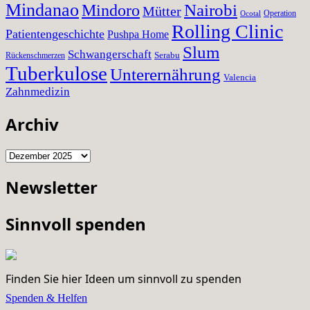
Mindanao
Nairobi
Mindoro
Mütter
Operation
Ocotal
Rolling Clinic
Patientengeschichte
Pushpa Home
Slum
Schwangerschaft
Serabu
Rückenschmerzen
Tuberkulose
Unterernährung
Valencia
Zahnmedizin
Archiv
Archiv
Newsletter
Sinnvoll spenden
Finden Sie hier Ideen um sinnvoll zu spenden
Spenden & Helfen