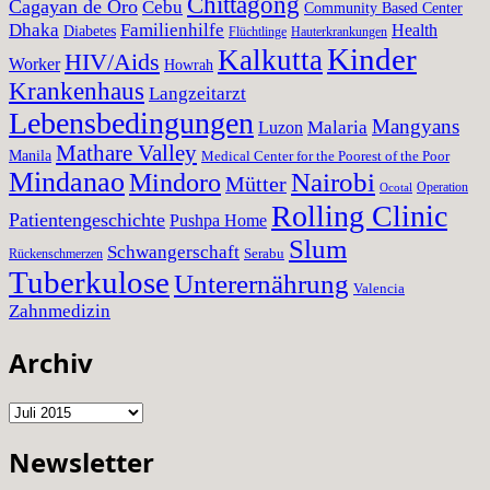
Chittagong
Cagayan de Oro
Cebu
Community Based Center
Dhaka
Familienhilfe
Health
Diabetes
Flüchtlinge
Hauterkrankungen
Kinder
Kalkutta
HIV/Aids
Worker
Howrah
Krankenhaus
Langzeitarzt
Lebensbedingungen
Mangyans
Malaria
Luzon
Mathare Valley
Manila
Medical Center for the Poorest of the Poor
Mindanao
Nairobi
Mindoro
Mütter
Operation
Ocotal
Rolling Clinic
Patientengeschichte
Pushpa Home
Slum
Schwangerschaft
Serabu
Rückenschmerzen
Tuberkulose
Unterernährung
Valencia
Zahnmedizin
Archiv
Archiv
Newsletter