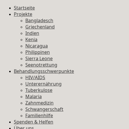
Startseite
Projekte
Bangladesch
Griechenland
Indien
Kenia
Nicaragua
Philippinen
Sierra Leone
Seenotrettung
Behandlungsschwerpunkte
HIV/AIDS
Unterernährung
Tuberkulose
Malaria
Zahnmedizin
Schwangerschaft
Familienhilfe
Spenden & Helfen
Über uns