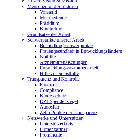
Unsere Vision & Mission
Menschen und Strukturen
Vorstand
Mitarbeitende
Präsidium
Kuratorium
Grundsätze der Arbeit
Schwerpunkte unserer Arbeit
Behandlungs­schwerpunkte
Frauengesundheit in Entwicklungsländern
Nothilfe
Arzneimittel­fälschungen
Entwicklungs­zusammenarbeit
Hilfe zur Selbsthilfe
Transparenz und Kontrolle
Finanzen
Compliance
Kindesschutz
DZI-Spendensiegel
Atmosfair
Zehn Punkte der Transparenz
Netzwerke und Unterstützer
Unterstützerkreis
Firmenpartner
Prominente