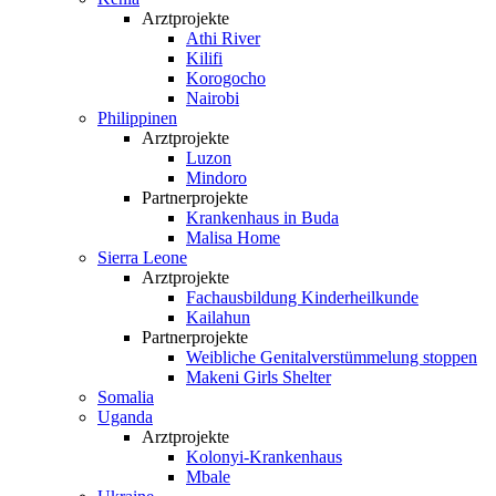
Arztprojekte
Athi River
Kilifi
Korogocho
Nairobi
Philippinen
Arztprojekte
Luzon
Mindoro
Partnerprojekte
Krankenhaus in Buda
Malisa Home
Sierra Leone
Arztprojekte
Fachausbildung Kinderheilkunde
Kailahun
Partnerprojekte
Weibliche Genital­verstümmelung stoppen
Makeni Girls Shelter
Somalia
Uganda
Arztprojekte
Kolonyi-Krankenhaus
Mbale