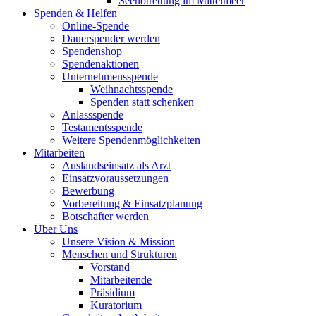
Seenotrettung im Mittelmeer
Spenden & Helfen
Online-Spende
Dauerspender werden
Spendenshop
Spendenaktionen
Unternehmens­spende
Weihnachtsspende
Spenden statt schenken
Anlassspende
Testamentsspende
Weitere Spenden­möglichkeiten
Mitarbeiten
Auslandseinsatz als Arzt
Einsatzvoraussetzungen
Bewerbung
Vorbereitung & Einsatzplanung
Botschafter werden
Über Uns
Unsere Vision & Mission
Menschen und Strukturen
Vorstand
Mitarbeitende
Präsidium
Kuratorium