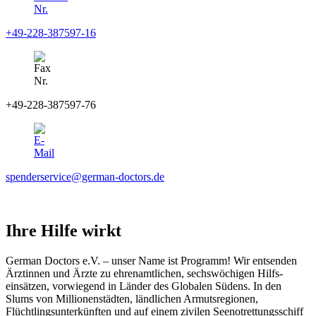
+49-228-387597-16
+49-228-387597-76
spenderservice@german-doctors.de
Ihre Hilfe wirkt
German Doctors e.V. – unser Name ist Programm! Wir ent­senden
Ärztinnen und Ärzte zu ehren­amtlichen, sechs­wöchigen Hilfs­
einsätzen, vor­wiegend in Länder des Globalen Südens. In den
Slums von Millionen­städten, länd­lichen Armuts­regionen,
Flüchtlings­unter­künften und auf einem zivilen Seenotrettungsschiff