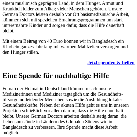
einem muslimisch geprägten Land, in dem Hunger, Armut und
Krankheit leider zum Alltag vieler Menschen gehören. Unsere
German Doctors leisten deshalb vor Ort basismedizinische Arbeit,
kümmern sich mit speziellen Ernährungsprogrammen um stark
unterernährte Kinder und sorgen dafür, dass die Hilfe dauerhaft
bleibt.
Mit einem Beitrag von 40 Euro können wir in Bangladesch ein
Kind ein ganzes Jahr lang mit warmen Mahl­zeiten ver­sorgen und
den Hunger stillen.
Jetzt spenden & helfen
Eine Spende für nachhaltige Hilfe
Fern­ab der Heimat in Deutschland kümmern sich unsere
Medizinerinnen und Mediziner tag­täglich um die Gesund­heits­
fürsorge notleidender Menschen sowie die Aus­bildung lokaler
Gesundheitskräfte. Neben der akuten Hilfe geht es uns in unseren
Projekten schließlich vor allem darum, dass die Hilfe dauerhaft
bleibt. Unsere German Doctors arbeiten deshalb stetig daran, die
Lebens­umstände in Ländern des Globalen Südens wie in
Bangladesch zu ver­bessern. Ihre Spende macht diese Arbeit
möglich.