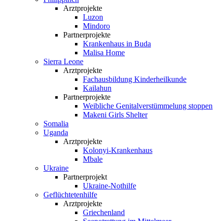
Arztprojekte
Luzon
Mindoro
Partnerprojekte
Krankenhaus in Buda
Malisa Home
Sierra Leone
Arztprojekte
Fachausbildung Kinderheilkunde
Kailahun
Partnerprojekte
Weibliche Genital­verstümmelung stoppen
Makeni Girls Shelter
Somalia
Uganda
Arztprojekte
Kolonyi-Krankenhaus
Mbale
Ukraine
Partnerprojekt
Ukraine-Nothilfe
Geflüchtetenhilfe
Arztprojekte
Griechenland