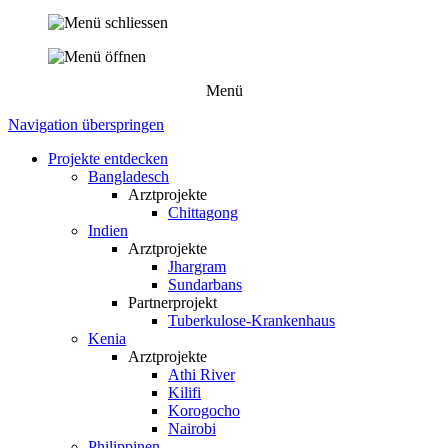
Menü
Navigation überspringen
Projekte entdecken
Bangladesch
Arztprojekte
Chittagong
Indien
Arztprojekte
Jhargram
Sundarbans
Partnerprojekt
Tuberkulose-Krankenhaus
Kenia
Arztprojekte
Athi River
Kilifi
Korogocho
Nairobi
Philippinen