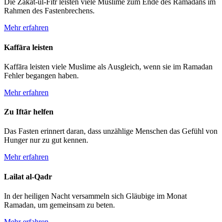
Die Zakāt-ul-Fitr leisten viele Muslime zum Ende des Ramadans im
Rahmen des Fasten­­brechens.
Mehr
erfahren
Kaffāra leisten
Kaffāra leisten viele Muslime als Aus­gleich, wenn sie im Ramadan
Fehler be­gangen haben.
Mehr
erfahren
Zu Iftār helfen
Das Fasten erinnert daran, dass un­zählige Menschen das Ge­fühl von
Hunger nur zu gut kennen.
Mehr
erfahren
Lailat al-Qadr
In der heili­gen Nacht ver­sammeln sich Gläubige im Monat
Ramadan, um gemein­sam zu beten.
Mehr erfahren