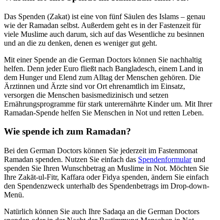
Das Spenden (Zakat) ist eine von fünf Säulen des Islams – genau
wie der Ramadan selbst. Außerdem geht es in der Fastenzeit für
viele Muslime auch darum, sich auf das Wesent­liche zu besinnen
und an die zu denken, denen es weniger gut geht.
Mit einer Spende an die German Doctors können Sie nachhaltig
helfen. Denn jeder Euro fließt nach Bangladesch, einem Land in
dem Hunger und Elend zum Alltag der Menschen gehören. Die
Ärztinnen und Ärzte sind vor Ort ehrenamtlich im Einsatz,
versorgen die Menschen basismedizinisch und setzen
Ernährungsprogramme für stark unterernährte Kinder um. Mit Ihrer
Ramadan-Spende helfen Sie Menschen in Not und retten Leben.
Wie spende ich zum Ramadan?
Bei den German Doctors können Sie jederzeit im Fasten­monat
Ramadan spenden. Nutzen Sie einfach das
Spendenformular
und
spenden Sie Ihren Wunsch­betrag an Muslime in Not. Möchten Sie
Ihre Zakāt-ul-Fitr, Kaffara oder Fidya spenden, ändern Sie einfach
den Spenden­zweck unterhalb des Spenden­betrags im Drop-down-
Menü.
Natürlich können Sie auch Ihre Sadaqa an die German Doctors