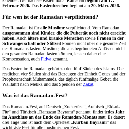
kalender. Der nächste Fasten­monat Ramadan
beginnt am 17.
Februar 2026.
Das
Fasten­brechen
beginnt am
20. März 2026.
Für wen ist der Ramadan verpflichtend?
Der Ramadan ist für
alle Muslime
ver­pflichtend. Vom Ramadan
aus­genommen sind Kinder, die die Pubertät noch nicht erreicht
haben.
Auch
ältere und kranke Menschen
sowie
Frauen in der
Schwanger­schaft oder Still­zeit
können nicht über die gesamte Zeit
des Ramadans fasten. Muslime, die aus be­gründeten An­lässen nicht
den gesamten Ramadan fasten können, leisten daher eine
Kompensation, auch
Fidya
ge­nannt.
Das Fasten im Ramadan gehört zu den fünf Säulen des Islams. Die
restlichen vier Säulen sind das Be­zeugen der Ein­heit Gottes und der
Propheten­schaft Muhammads, das täg­lich fünf­­malige Gebet, die
Wall­­fahrt nach Mekka und das Spenden der
Zakat
.
Was ist das Ramadan-Fest?
Das Ramadan-Fest, auf Deutsch „Zucker­fest“, Arabisch „Eid-ul-
Fitr“ und Türkisch „Ramazan Bayramı“ genannt, findet
jedes Jahr
im Anschluss an das Ende des Ramadan-Monats
statt. Es dauert
drei Tage und ist nach dem Opferfest
„Kurban Bayramı“
das
wichtigste Fest für alle musli­mischen Fest.