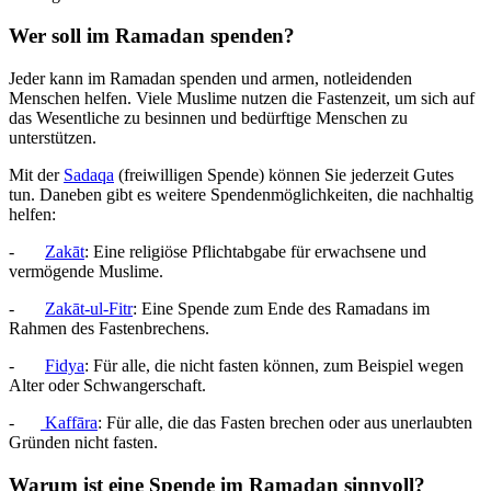
Wer soll im Ramadan spenden?
Jeder kann im Ramadan spenden und armen, notleidenden
Menschen helfen. Viele Muslime nutzen die Fastenzeit, um sich auf
das Wesentliche zu besinnen und bedürftige Menschen zu
unterstützen.
Mit der
Sadaqa
(freiwilligen Spende) können Sie jederzeit Gutes
tun. Daneben gibt es weitere Spendenmöglichkeiten, die nachhaltig
helfen:
-
Zakāt
: Eine religiöse Pflichtabgabe für erwachsene und
vermögende Muslime.
-
Zakāt-ul-Fitr
: Eine Spende zum Ende des Ramadans im
Rahmen des Fastenbrechens.
-
Fidya
: Für alle, die nicht fasten können, zum Beispiel wegen
Alter oder Schwangerschaft.
-
Kaffāra
: Für alle, die das Fasten brechen oder aus unerlaubten
Gründen nicht fasten.
Warum ist eine Spende im Ramadan sinnvoll?