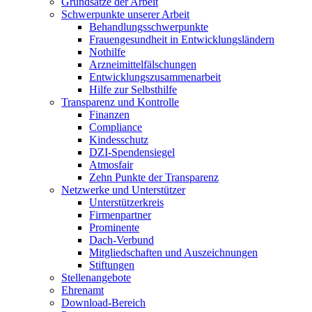
Grundsätze der Arbeit
Schwerpunkte unserer Arbeit
Behandlungs­schwerpunkte
Frauengesundheit in Entwicklungsländern
Nothilfe
Arzneimittel­fälschungen
Entwicklungs­zusammenarbeit
Hilfe zur Selbsthilfe
Transparenz und Kontrolle
Finanzen
Compliance
Kindesschutz
DZI-Spendensiegel
Atmosfair
Zehn Punkte der Transparenz
Netzwerke und Unterstützer
Unterstützerkreis
Firmenpartner
Prominente
Dach-Verbund
Mitgliedschaften und Auszeichnungen
Stiftungen
Stellenangebote
Ehrenamt
Download-Bereich