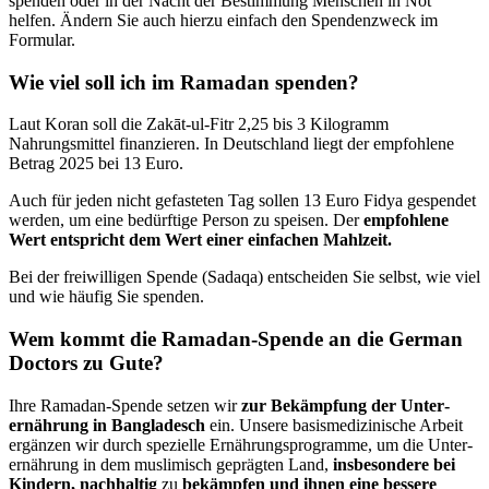
spenden oder in der Nacht der Bestimmung Menschen in Not
helfen. Ändern Sie auch hierzu einfach den Spenden­zweck im
Formular.
Wie viel soll ich im Ramadan spenden?
Laut Koran soll die Zakāt-ul-Fitr 2,25 bis 3 Kilogramm
Nahrungsmittel finanzieren. In Deutschland liegt der empfohlene
Betrag 2025 bei 13 Euro.
Auch für jeden nicht gefasteten Tag sollen 13 Euro Fidya gespendet
werden, um eine bedürftige Person zu speisen. Der
empfohlene
Wert entspricht dem Wert einer einfachen Mahlzeit.
Bei der freiwilligen Spende (Sadaqa) entscheiden Sie selbst, wie viel
und wie häufig Sie spenden.
Wem kommt die Ramadan-Spende an die German
Doctors zu Gute?
Ihre Ramadan-Spende setzen wir
zur Be­kämpfung der Unter­
ernährung in Bangladesch
ein. Unsere basismedizinische Arbeit
ergänzen wir durch spezielle Er­nährungs­programme, um die Unter­
ernährung in dem muslimisch ge­prägten Land,
insbesondere bei
Kindern, nach­haltig
zu
bekämpfen
und ihnen eine bessere