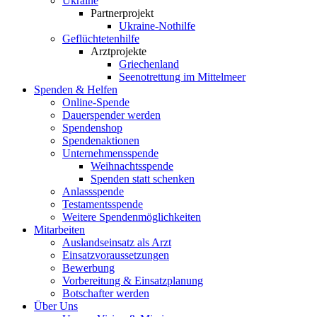
Ukraine
Partnerprojekt
Ukraine-Nothilfe
Geflüchtetenhilfe
Arztprojekte
Griechenland
Seenotrettung im Mittelmeer
Spenden & Helfen
Online-Spende
Dauerspender werden
Spendenshop
Spendenaktionen
Unternehmens­spende
Weihnachtsspende
Spenden statt schenken
Anlassspende
Testamentsspende
Weitere Spenden­möglichkeiten
Mitarbeiten
Auslandseinsatz als Arzt
Einsatzvoraussetzungen
Bewerbung
Vorbereitung & Einsatzplanung
Botschafter werden
Über Uns