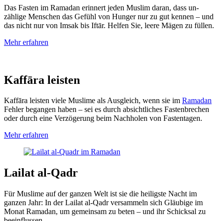
Das Fasten im Ramadan erinnert jeden Muslim daran, dass un­
zählige Menschen das Ge­fühl von Hunger nur zu gut kennen – und
das nicht nur von Imsak bis Iftār. Helfen Sie, leere Mägen zu füllen.
Mehr
erfahren
Kaffāra leisten
Kaffāra leisten viele Muslime als Aus­gleich, wenn sie im
Ramadan
Fehler be­gangen haben – sei es durch ab­sichtliches Fasten­brechen
oder durch eine Ver­zögerung beim Nach­holen von Fasten­tagen.
Mehr
erfahren
Lailat al-Qadr
Für Muslime auf der ganzen Welt ist sie die heilig­ste Nacht im
ganzen Jahr: In der Lailat al-Qadr versammeln sich Gläubige im
Monat Ramadan, um gemein­sam zu beten – und ihr Schick­sal zu
beeinflussen.