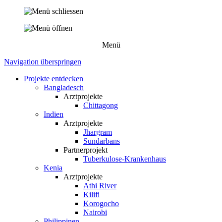
Menü
Navigation überspringen
Projekte entdecken
Bangladesch
Arztprojekte
Chittagong
Indien
Arztprojekte
Jhargram
Sundarbans
Partnerprojekt
Tuberkulose-Krankenhaus
Kenia
Arztprojekte
Athi River
Kilifi
Korogocho
Nairobi
Philippinen