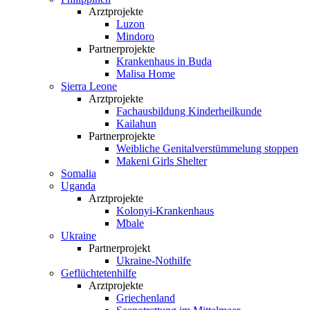
Arztprojekte
Luzon
Mindoro
Partnerprojekte
Krankenhaus in Buda
Malisa Home
Sierra Leone
Arztprojekte
Fachausbildung Kinderheilkunde
Kailahun
Partnerprojekte
Weibliche Genital­verstümmelung stoppen
Makeni Girls Shelter
Somalia
Uganda
Arztprojekte
Kolonyi-Krankenhaus
Mbale
Ukraine
Partnerprojekt
Ukraine-Nothilfe
Geflüchtetenhilfe
Arztprojekte
Griechenland