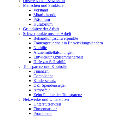
Unsere Vision & Mission
Menschen und Strukturen
Vorstand
Mitarbeitende
Präsidium
Kuratorium
Grundsätze der Arbeit
Schwerpunkte unserer Arbeit
Behandlungs­schwerpunkte
Frauengesundheit in Entwicklungsländern
Nothilfe
Arzneimittel­fälschungen
Entwicklungs­zusammenarbeit
Hilfe zur Selbsthilfe
Transparenz und Kontrolle
Finanzen
Compliance
Kindesschutz
DZI-Spendensiegel
Atmosfair
Zehn Punkte der Transparenz
Netzwerke und Unterstützer
Unterstützerkreis
Firmenpartner
Prominente