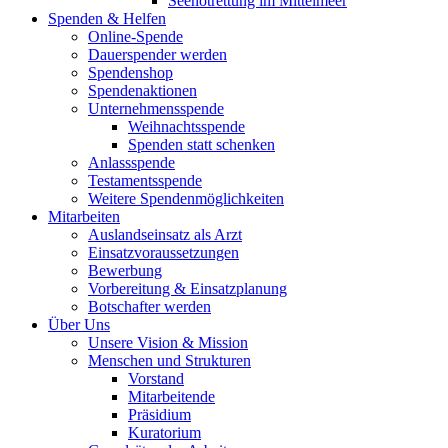
Seenotrettung im Mittelmeer
Spenden & Helfen
Online-Spende
Dauerspender werden
Spendenshop
Spendenaktionen
Unternehmens­spende
Weihnachtsspende
Spenden statt schenken
Anlassspende
Testamentsspende
Weitere Spenden­möglichkeiten
Mitarbeiten
Auslandseinsatz als Arzt
Einsatzvoraussetzungen
Bewerbung
Vorbereitung & Einsatzplanung
Botschafter werden
Über Uns
Unsere Vision & Mission
Menschen und Strukturen
Vorstand
Mitarbeitende
Präsidium
Kuratorium