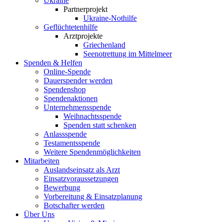
Ukraine
Partnerprojekt
Ukraine-Nothilfe
Geflüchtetenhilfe
Arztprojekte
Griechenland
Seenotrettung im Mittelmeer
Spenden & Helfen
Online-Spende
Dauerspender werden
Spendenshop
Spendenaktionen
Unternehmens­spende
Weihnachtsspende
Spenden statt schenken
Anlassspende
Testamentsspende
Weitere Spenden­möglichkeiten
Mitarbeiten
Auslandseinsatz als Arzt
Einsatzvoraussetzungen
Bewerbung
Vorbereitung & Einsatzplanung
Botschafter werden
Über Uns