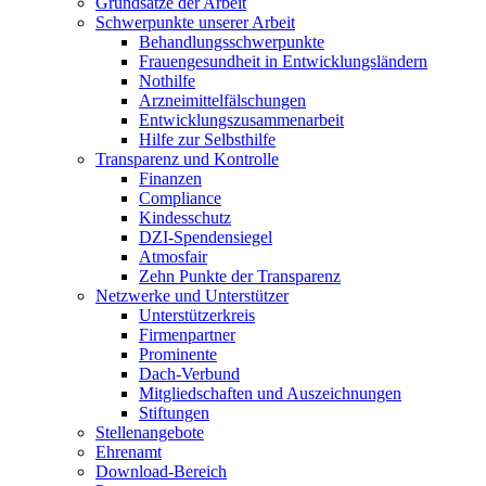
Grundsätze der Arbeit
Schwerpunkte unserer Arbeit
Behandlungs­schwerpunkte
Frauengesundheit in Entwicklungsländern
Nothilfe
Arzneimittel­fälschungen
Entwicklungs­zusammenarbeit
Hilfe zur Selbsthilfe
Transparenz und Kontrolle
Finanzen
Compliance
Kindesschutz
DZI-Spendensiegel
Atmosfair
Zehn Punkte der Transparenz
Netzwerke und Unterstützer
Unterstützerkreis
Firmenpartner
Prominente
Dach-Verbund
Mitgliedschaften und Auszeichnungen
Stiftungen
Stellenangebote
Ehrenamt
Download-Bereich