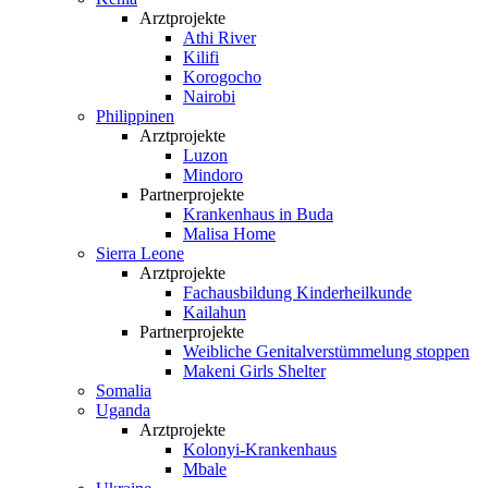
Arztprojekte
Athi River
Kilifi
Korogocho
Nairobi
Philippinen
Arztprojekte
Luzon
Mindoro
Partnerprojekte
Krankenhaus in Buda
Malisa Home
Sierra Leone
Arztprojekte
Fachausbildung Kinderheilkunde
Kailahun
Partnerprojekte
Weibliche Genital­verstümmelung stoppen
Makeni Girls Shelter
Somalia
Uganda
Arztprojekte
Kolonyi-Krankenhaus
Mbale