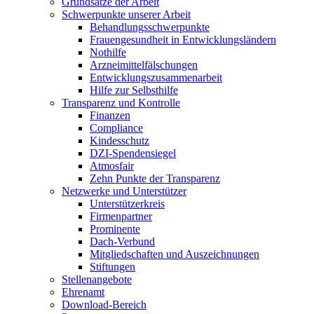
Grundsätze der Arbeit
Schwerpunkte unserer Arbeit
Behandlungs­schwerpunkte
Frauengesundheit in Entwicklungsländern
Nothilfe
Arzneimittel­fälschungen
Entwicklungs­zusammenarbeit
Hilfe zur Selbsthilfe
Transparenz und Kontrolle
Finanzen
Compliance
Kindesschutz
DZI-Spendensiegel
Atmosfair
Zehn Punkte der Transparenz
Netzwerke und Unterstützer
Unterstützerkreis
Firmenpartner
Prominente
Dach-Verbund
Mitgliedschaften und Auszeichnungen
Stiftungen
Stellenangebote
Ehrenamt
Download-Bereich