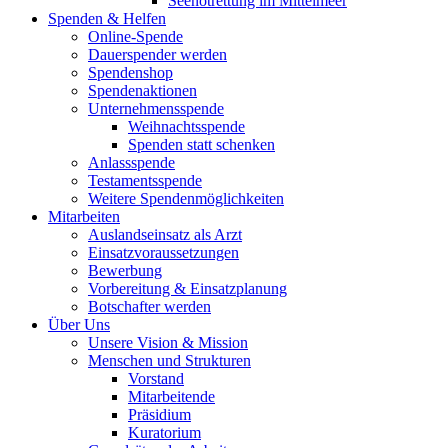
Seenotrettung im Mittelmeer
Spenden & Helfen
Online-Spende
Dauerspender werden
Spendenshop
Spendenaktionen
Unternehmens­spende
Weihnachtsspende
Spenden statt schenken
Anlassspende
Testamentsspende
Weitere Spenden­möglichkeiten
Mitarbeiten
Auslandseinsatz als Arzt
Einsatzvoraussetzungen
Bewerbung
Vorbereitung & Einsatzplanung
Botschafter werden
Über Uns
Unsere Vision & Mission
Menschen und Strukturen
Vorstand
Mitarbeitende
Präsidium
Kuratorium