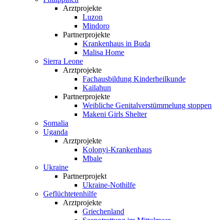
Arztprojekte
Luzon
Mindoro
Partnerprojekte
Krankenhaus in Buda
Malisa Home
Sierra Leone
Arztprojekte
Fachausbildung Kinderheilkunde
Kailahun
Partnerprojekte
Weibliche Genital­verstümmelung stoppen
Makeni Girls Shelter
Somalia
Uganda
Arztprojekte
Kolonyi-Krankenhaus
Mbale
Ukraine
Partnerprojekt
Ukraine-Nothilfe
Geflüchtetenhilfe
Arztprojekte
Griechenland