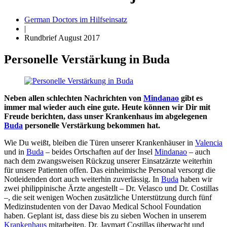
German Doctors im Hilfseinsatz
|
Rundbrief August 2017
Personelle Verstärkung in Buda
Neben allen schlechten Nachrichten von
Mindanao
gibt es
immer mal wieder auch eine gute. Heute können wir Dir mit
Freude berichten, dass unser Krankenhaus im abgelegenen
Buda
personelle Verstärkung bekommen hat.
Wie Du weißt, bleiben die Türen unserer Krankenhäuser in
Valencia
und in
Buda
– beides Ortschaften auf der Insel
Mindanao
– auch
nach dem zwangsweisen Rückzug unserer Einsatzärzte weiterhin
für unsere Patienten offen. Das einheimische Personal versorgt die
Notleidenden dort auch weiterhin zuverlässig. In
Buda
haben wir
zwei philippinische Ärzte angestellt – Dr. Velasco und Dr. Costillas
–, die seit wenigen Wochen zusätzliche Unterstützung durch fünf
Medizinstudenten von der Davao Medical School Foundation
haben. Geplant ist, dass diese bis zu sieben Wochen in unserem
Krankenhaus
mitarbeiten. Dr. Jaymart Costillas überwacht und