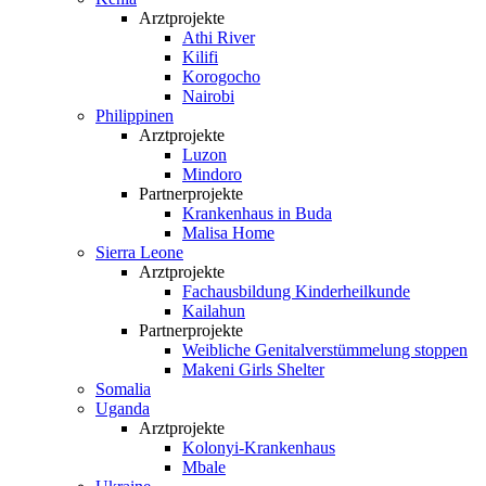
Arztprojekte
Athi River
Kilifi
Korogocho
Nairobi
Philippinen
Arztprojekte
Luzon
Mindoro
Partnerprojekte
Krankenhaus in Buda
Malisa Home
Sierra Leone
Arztprojekte
Fachausbildung Kinderheilkunde
Kailahun
Partnerprojekte
Weibliche Genital­verstümmelung stoppen
Makeni Girls Shelter
Somalia
Uganda
Arztprojekte
Kolonyi-Krankenhaus
Mbale