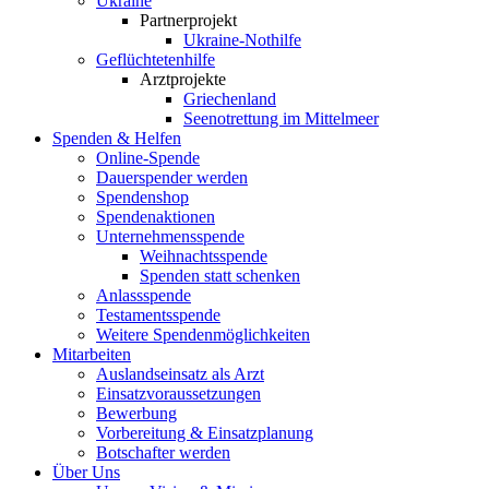
Ukraine
Partnerprojekt
Ukraine-Nothilfe
Geflüchtetenhilfe
Arztprojekte
Griechenland
Seenotrettung im Mittelmeer
Spenden & Helfen
Online-Spende
Dauerspender werden
Spendenshop
Spendenaktionen
Unternehmens­spende
Weihnachtsspende
Spenden statt schenken
Anlassspende
Testamentsspende
Weitere Spenden­möglichkeiten
Mitarbeiten
Auslandseinsatz als Arzt
Einsatzvoraussetzungen
Bewerbung
Vorbereitung & Einsatzplanung
Botschafter werden
Über Uns