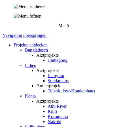
Menü
Navigation überspringen
Projekte entdecken
Bangladesch
Arztprojekte
Chittagong
Indien
Arztprojekte
Jhargram
Sundarbans
Partnerprojekt
Tuberkulose-Krankenhaus
Kenia
Arztprojekte
Athi River
Kilifi
Korogocho
Nairobi
Philippinen