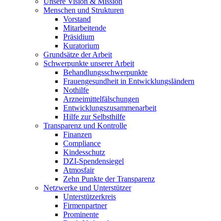
Unsere Vision & Mission
Menschen und Strukturen
Vorstand
Mitarbeitende
Präsidium
Kuratorium
Grundsätze der Arbeit
Schwerpunkte unserer Arbeit
Behandlungs­schwerpunkte
Frauengesundheit in Entwicklungsländern
Nothilfe
Arzneimittel­fälschungen
Entwicklungs­zusammenarbeit
Hilfe zur Selbsthilfe
Transparenz und Kontrolle
Finanzen
Compliance
Kindesschutz
DZI-Spendensiegel
Atmosfair
Zehn Punkte der Transparenz
Netzwerke und Unterstützer
Unterstützerkreis
Firmenpartner
Prominente