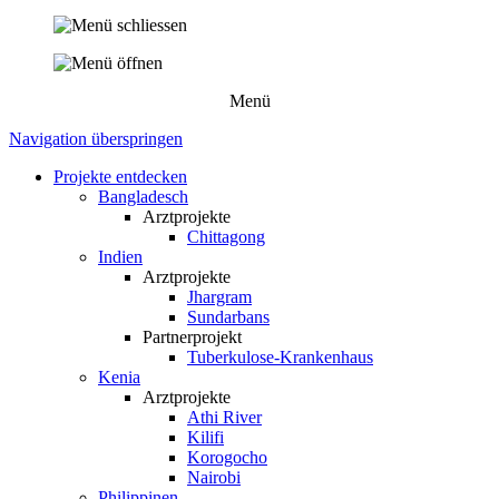
Menü
Navigation überspringen
Projekte entdecken
Bangladesch
Arztprojekte
Chittagong
Indien
Arztprojekte
Jhargram
Sundarbans
Partnerprojekt
Tuberkulose-Krankenhaus
Kenia
Arztprojekte
Athi River
Kilifi
Korogocho
Nairobi
Philippinen