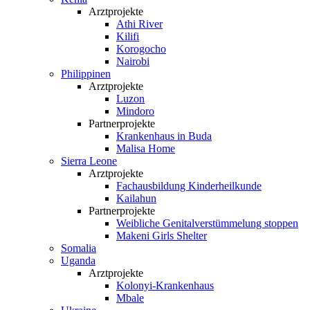
Arztprojekte
Athi River
Kilifi
Korogocho
Nairobi
Philippinen
Arztprojekte
Luzon
Mindoro
Partnerprojekte
Krankenhaus in Buda
Malisa Home
Sierra Leone
Arztprojekte
Fachausbildung Kinderheilkunde
Kailahun
Partnerprojekte
Weibliche Genital­verstümmelung stoppen
Makeni Girls Shelter
Somalia
Uganda
Arztprojekte
Kolonyi-Krankenhaus
Mbale