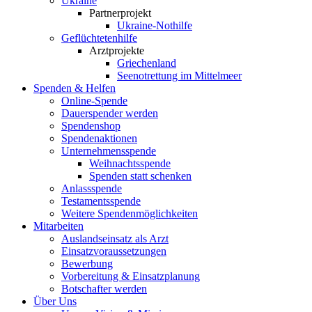
Ukraine
Partnerprojekt
Ukraine-Nothilfe
Geflüchtetenhilfe
Arztprojekte
Griechenland
Seenotrettung im Mittelmeer
Spenden & Helfen
Online-Spende
Dauerspender werden
Spendenshop
Spendenaktionen
Unternehmens­spende
Weihnachtsspende
Spenden statt schenken
Anlassspende
Testamentsspende
Weitere Spenden­möglichkeiten
Mitarbeiten
Auslandseinsatz als Arzt
Einsatzvoraussetzungen
Bewerbung
Vorbereitung & Einsatzplanung
Botschafter werden
Über Uns