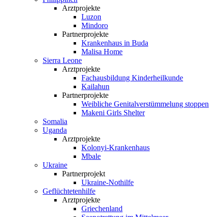
Arztprojekte
Luzon
Mindoro
Partnerprojekte
Krankenhaus in Buda
Malisa Home
Sierra Leone
Arztprojekte
Fachausbildung Kinderheilkunde
Kailahun
Partnerprojekte
Weibliche Genital­verstümmelung stoppen
Makeni Girls Shelter
Somalia
Uganda
Arztprojekte
Kolonyi-Krankenhaus
Mbale
Ukraine
Partnerprojekt
Ukraine-Nothilfe
Geflüchtetenhilfe
Arztprojekte
Griechenland