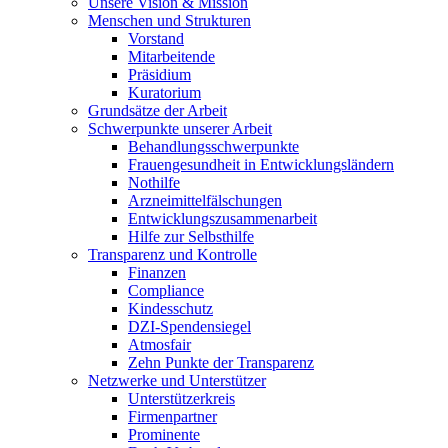
Unsere Vision & Mission
Menschen und Strukturen
Vorstand
Mitarbeitende
Präsidium
Kuratorium
Grundsätze der Arbeit
Schwerpunkte unserer Arbeit
Behandlungs­schwerpunkte
Frauengesundheit in Entwicklungsländern
Nothilfe
Arzneimittel­fälschungen
Entwicklungs­zusammenarbeit
Hilfe zur Selbsthilfe
Transparenz und Kontrolle
Finanzen
Compliance
Kindesschutz
DZI-Spendensiegel
Atmosfair
Zehn Punkte der Transparenz
Netzwerke und Unterstützer
Unterstützerkreis
Firmenpartner
Prominente