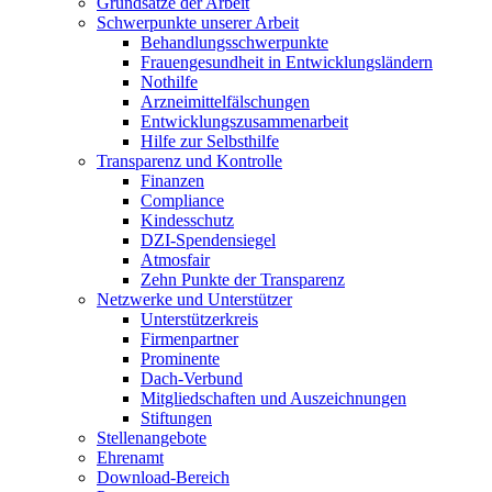
Grundsätze der Arbeit
Schwerpunkte unserer Arbeit
Behandlungs­schwerpunkte
Frauengesundheit in Entwicklungsländern
Nothilfe
Arzneimittel­fälschungen
Entwicklungs­zusammenarbeit
Hilfe zur Selbsthilfe
Transparenz und Kontrolle
Finanzen
Compliance
Kindesschutz
DZI-Spendensiegel
Atmosfair
Zehn Punkte der Transparenz
Netzwerke und Unterstützer
Unterstützerkreis
Firmenpartner
Prominente
Dach-Verbund
Mitgliedschaften und Auszeichnungen
Stiftungen
Stellenangebote
Ehrenamt
Download-Bereich