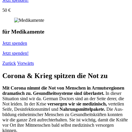
Jetzt spenden!
50 €
für
Medikamente
Jetzt spenden
Jetzt spenden!
Zurück
Vorwärts
Corona & Krieg spitzen die Not zu
Mit Corona nimmt die Not von Menschen in Armuts­regionen
dramatisch zu. Gesundheits­systeme sind über­lastet.
In dieser
Situation sind wir da. German Doctors sind an der Seite derer, die
Not leiden. In der Krise
versorgen wir sie medi­zinisch,
verteilen
Seife, Des­infektions­mittel und
Nahrungs­mittel­pakete.
Die Aus­
bildung einheimi­scher Menschen zu Gesund­heits­kräften konnten
wir die ganze Zeit aufrecht­erhalten. Sie ist wichtig, damit die Kräfte
vor Ort ihre Mit­menschen bald selbst medi­zinisch versorgen
können.