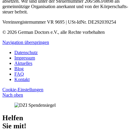
absetzen. Wir sind unter der Steuer­nummer 206/5863/0898 als
gemein­nützige Organisation aner­kannt und von der Körper­schafts­
steuer befreit.
Vereinsregisternummer VR 9695 | USt-IdNr. DE292039254
© 2026 German Doctors e.V., alle Rechte vorbehalten
Navigation überspringen
Datenschutz
Impressum
Aktuelles
Blog
FAQ
Kontakt
Cookie-Einstellungen
Nach oben
Helfen
Sie mit!