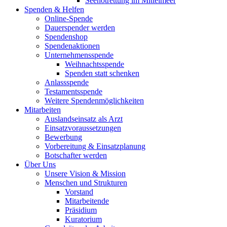
Seenotrettung im Mittelmeer
Spenden & Helfen
Online-Spende
Dauerspender werden
Spendenshop
Spendenaktionen
Unternehmens­spende
Weihnachtsspende
Spenden statt schenken
Anlassspende
Testamentsspende
Weitere Spenden­möglichkeiten
Mitarbeiten
Auslandseinsatz als Arzt
Einsatzvoraussetzungen
Bewerbung
Vorbereitung & Einsatzplanung
Botschafter werden
Über Uns
Unsere Vision & Mission
Menschen und Strukturen
Vorstand
Mitarbeitende
Präsidium
Kuratorium