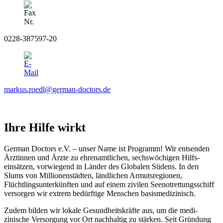
0228-387597-20
markus.roedl@german-doctors.de
Ihre Hilfe wirkt
German Doctors e.V. – unser Name ist Programm! Wir ent­senden
Ärztinnen und Ärzte zu ehren­amtlichen, sechs­wöchigen Hilfs­
einsätzen, vor­wiegend in Länder des Globalen Südens. In den
Slums von Millionen­städten, länd­lichen Armuts­regionen,
Flüchtlings­unter­künften und auf einem zivilen Seenotrettungsschiff
versorgen wir extrem bedürftige Menschen basismedizinisch.
Zudem bilden wir lokale Gesundheitskräfte aus, um die medi­
zinische Versorgung vor Ort nach­haltig zu stärken. Seit Gründung