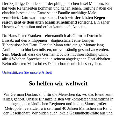
Der 73jährige Datu lebt auf der philippi­nischen Insel Mindoro. Er
hat viele Regen­zeiten kommen und gehen sehen. Taifune haben die
ohne­hin beschei­dene Ernte seiner Familie unzählige Male
vernichtet. Datu war immer stark. Doch
seit der letzten Regen­
saison geht es dem alten Mann zunehmend schlecht.
Ein zäher
Husten zehrt an ihm und er hat kaum noch Appetit.
Dr. Hans-Peter Franken – ehren­amtlich als German Doctor im
Einsatz auf den Philippinen – diagnosti­ziert eine Lungen-
Tuberkulose bei Datu. Der alte Mann wird einige Monate lang
Antibiotika schlucken müssen, um voll­ständig gesund zu werden.
Sein Glück
ist,
dass die German Doctors mit ihrer Rolling Clinic
alle 4 Wochen Sprech­stunde in seinem abge­legenen Dorf abhalten.
Beim nächsten Mal wird es Datu schon deutlich besser­gehen.
Unterstützen Sie unsere Arbeit
So helfen wir weltweit
Wir German Doctors sind für die Menschen da, wo das Elend zum
Alltag gehört. Unsere Einsätze leisten wir komplett ehrenamtlich! In
abgelegenen ländlichen Regionen und in den Slums großer
Metropolen verarzten wir seit rund 40 Jahren Menschen am Rand
der Gesellschaft. Wir bilden auch lokale Gesundheitskräfte aus und